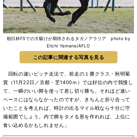
朝日杯FSでの大駆けが期待されるタガノアラリア photo by
Eiichi Yamane/AFLO
この記事に関連する写真を見る
回転の速いピッチ走法で、前走の１勝クラス・秋明菊
賞（11月22日／京都・芝1400ｍ）では好位の内で我慢し
て、一瞬のいい脚を使って差し切り勝ち。それほど速い
ペースにはならなかったのですが、きちんと折り合って
いたことを考えれば、時計の出るマイル戦なら十分に守
備範囲でしょう。内で脚をタメる形を作れれば、上位に
食い込めるかもしれません」