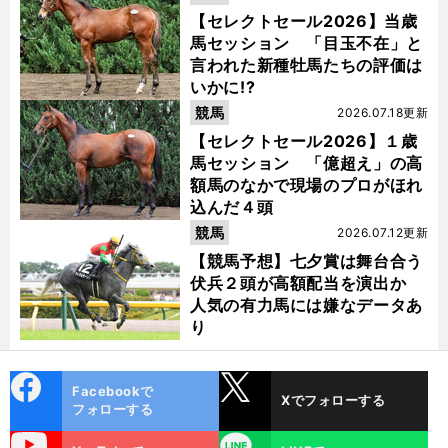
【セレクトセール2026】当歳
馬セッション 「目玉不在」と
言われた新種牡馬たちの評価は
いかに!?
競馬
2026.07.18更新
【セレクトセール2026】１歳
馬セッション 「億超え」の高
額馬のなかで現場のプロがほれ
込んだ４頭
競馬
2026.07.12更新
【競馬予想】七夕賞は舞台合う
伏兵２頭が高額配当を演出か
人気の有力馬には嫌なデータあ
り
cebo
X
Facebookで
Xでフォローする
ok
フォローする
uTube
LINE