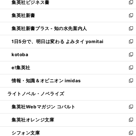
集英社ビジネス書
く
で
ド
い
新
開
ウ
ウ
し
集英社新書
く
で
ィ
い
新
開
ン
ウ
し
集英社新書プラス - 知の水先案内人
く
ド
ィ
い
新
ウ
ン
ウ
し
1日5分で、明日は変わる よみタイ yomitai
で
ド
ィ
い
新
開
ウ
ン
ウ
し
kotoba
く
で
ド
ィ
い
新
開
ウ
ン
ウ
し
e!集英社
く
で
ド
ィ
い
新
開
ウ
ン
ウ
し
情報・知識＆オピニオン imidas
く
で
ド
ィ
い
新
開
ウ
ン
ウ
し
ライトノベル・ノベライズ
く
で
ド
ィ
い
開
ウ
ン
ウ
集英社Webマガジン コバルト
く
で
ド
ィ
新
開
ウ
ン
し
集英社オレンジ文庫
く
で
ド
い
新
開
ウ
ウ
し
シフォン文庫
く
で
ィ
い
新