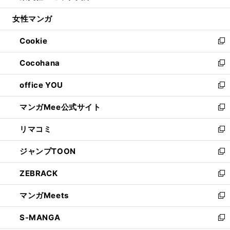
開
ウ
ン
ウ
し
女性マンガ
く
で
ド
ィ
い
開
ウ
ン
ウ
Cookie
く
で
ド
ィ
新
開
ウ
ン
し
Cocohana
く
で
ド
い
新
開
ウ
ウ
し
office YOU
く
で
ィ
い
新
開
ン
ウ
し
マンガMee公式サイト
く
ド
ィ
い
新
ウ
ン
ウ
し
リマコミ
で
ド
ィ
い
新
開
ウ
ン
ウ
し
ジャンプTOON
く
で
ド
ィ
い
新
開
ウ
ン
ウ
し
ZEBRACK
く
で
ド
ィ
い
新
開
ウ
ン
ウ
し
マンガMeets
く
で
ド
ィ
い
新
開
ウ
ン
ウ
し
S-MANGA
く
で
ド
ィ
い
新
開
ウ
ン
ウ