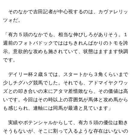
そのなかで吉田記者が中心視するのは、カヴァレリッ
ツォだ。
「有力５頭のなかでも、相当な伸びしろがありそう。１
週前のフォトパドックでははちきれんばかりのトモを誇
示。意欲的な攻めも施されていて、状態はますます快調
です。
デイリー杯２歳Ｓでは、スタートから３角くらいまで
少しチグハグ競馬でした。それでも、アドマイヤクワッ
ズとの叩き合いの末にアタマ差惜敗なら、その価値は高
いです。今回はその時以上の雰囲気が馬体と攻め馬から
も感じられ、連軸には同馬が最適と見ています」
実績やポテンシャルからして、有力５頭の優位は動き
そうもないが、そこに割って入るような存在はいないの