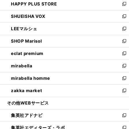
HAPPY PLUS STORE
ド
ィ
い
新
ウ
ン
ウ
し
SHUEISHA VOX
で
ド
ィ
い
新
開
ウ
ン
ウ
し
LEEマルシェ
く
で
ド
ィ
い
新
開
ウ
ン
ウ
し
SHOP Marisol
く
で
ド
ィ
い
新
開
ウ
ン
ウ
し
eclat premium
く
で
ド
ィ
い
新
開
ウ
ン
ウ
し
mirabella
く
で
ド
ィ
い
新
開
ウ
ン
ウ
し
mirabella homme
く
で
ド
ィ
い
新
開
ウ
ン
ウ
し
zakka market
く
で
ド
ィ
い
新
開
ウ
ン
ウ
し
その他WEBサービス
く
で
ド
ィ
い
開
ウ
ン
ウ
集英社アドナビ
く
で
ド
ィ
新
開
ウ
ン
し
集英社エディターズ・ラボ
く
で
ド
い
新