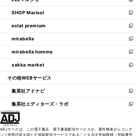
ィ
い
新
開
ウ
ン
ウ
し
SHOP Marisol
く
で
ド
ィ
い
新
開
ウ
ン
ウ
し
eclat premium
く
で
ド
ィ
い
新
開
ウ
ン
ウ
し
mirabella
く
で
ド
ィ
い
新
開
ウ
ン
ウ
し
mirabella homme
く
で
ド
ィ
い
新
開
ウ
ン
ウ
し
zakka market
く
で
ド
ィ
い
新
開
ウ
ン
ウ
し
その他WEBサービス
く
で
ド
ィ
い
開
ウ
ン
ウ
集英社アドナビ
く
で
ド
ィ
新
開
ウ
ン
し
集英社エディターズ・ラボ
く
で
ド
い
新
開
ウ
ウ
し
く
で
ィ
い
開
ン
ウ
ABJマークは、この電子書店・電子書籍配信サービスが、著作権者からコンテ
く
ド
ィ
ンツ使用許諾を得た正規版配信サービスであることを示す登録商標（登録番号