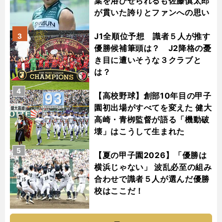
葉を浴びせられるも佐藤慎太郎
が貫いた誇りとファンへの思い
J1全順位予想 識者５人が推す
3
優勝候補筆頭は？ J2降格の憂
き目に遭いそうな３クラブと
は？
4
【高校野球】創部10年目の甲子
園初出場がすべてを変えた 健大
高崎・青栁監督が語る「機動破
壊」はこうして生まれた
5
【夏の甲子園2026】「優勝は
横浜じゃない」 波乱必至の組み
合わせで識者５人が選んだ優勝
校はここだ！