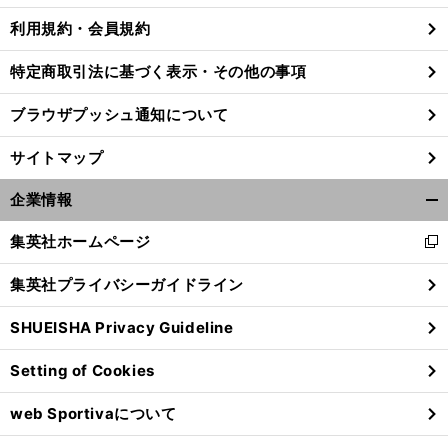
利用規約・会員規約
特定商取引法に基づく表示・その他の事項
ブラウザプッシュ通知について
サイトマップ
企業情報
開
く/
集英社ホームページ
新
閉
し
じ
集英社プライバシーガイドライン
い
る
ウ
SHUEISHA Privacy Guideline
ィ
ン
Setting of Cookies
ド
ウ
web Sportivaについて
で
開