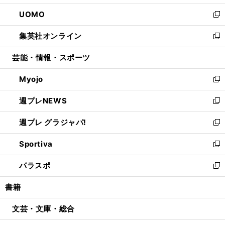
開
ウ
ン
ウ
し
UOMO
く
で
ド
ィ
い
新
開
ウ
ン
ウ
し
集英社オンライン
く
で
ド
ィ
い
新
開
ウ
ン
ウ
し
芸能・情報・スポーツ
く
で
ド
ィ
い
開
ウ
ン
ウ
Myojo
く
で
ド
ィ
新
開
ウ
ン
し
週プレNEWS
く
で
ド
い
新
開
ウ
ウ
し
週プレ グラジャパ!
く
で
ィ
い
新
開
ン
ウ
し
Sportiva
く
ド
ィ
い
新
ウ
ン
ウ
し
パラスポ
で
ド
ィ
い
新
開
ウ
ン
ウ
し
書籍
く
で
ド
ィ
い
開
ウ
ン
ウ
文芸・文庫・総合
く
で
ド
ィ
開
ウ
ン