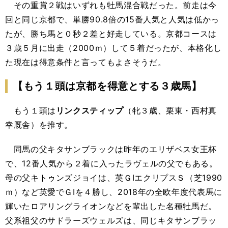
その重賞２戦はいずれも牡馬混合戦だった。前走は今
回と同じ京都で、単勝90.8倍の15番人気と人気は低かっ
たが、勝ち馬と０秒２差と好走している。京都コースは
３歳５月に出走（2000ｍ）して５着だったが、本格化し
た現在は得意条件と言ってもよさそうだ。
【もう１頭は京都を得意とする３歳馬】
もう１頭は
リンクスティップ
（牝３歳、栗東・西村真
幸厩舎）を推す。
同馬の父キタサンブラックは昨年のエリザベス女王杯
で、12番人気から２着に入ったラヴェルの父でもある。
母の父キトゥンズジョイは、英ＧⅠエクリプスＳ（芝1990
ｍ）など英愛でＧⅠを４勝し、2018年の全欧年度代表馬に
輝いたロアリングライオンなどを輩出した名種牡馬だ。
父系祖父のサドラーズウェルズは、同じキタサンブラッ