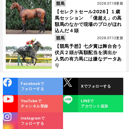
競馬
2026.07.18更新
【セレクトセール2026】１歳
馬セッション 「億超え」の高
額馬のなかで現場のプロがほれ
込んだ４頭
競馬
2026.07.12更新
【競馬予想】七夕賞は舞台合う
伏兵２頭が高額配当を演出か
人気の有力馬には嫌なデータあ
り
cebo
X
Facebookで
Xでフォローする
ok
フォローする
uTube
LINE
YouTubeで
LINEで
チャンネル登録
アカウント追加
stagra
Instagramで
m
フォローする