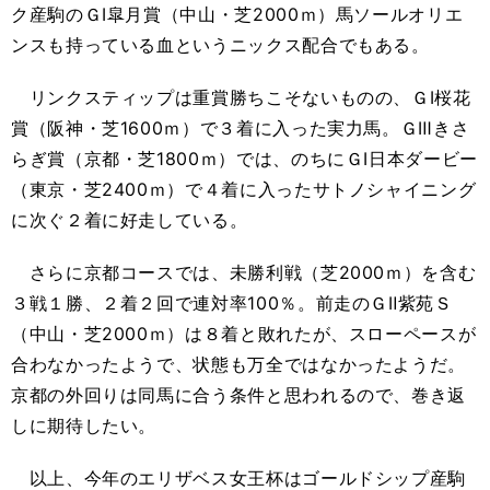
ク産駒のＧⅠ皐月賞（中山・芝2000ｍ）馬ソールオリエ
ンスも持っている血というニックス配合でもある。
リンクスティップは重賞勝ちこそないものの、ＧⅠ桜花
賞（阪神・芝1600ｍ）で３着に入った実力馬。ＧⅢきさ
らぎ賞（京都・芝1800ｍ）では、のちにＧⅠ日本ダービー
（東京・芝2400ｍ）で４着に入ったサトノシャイニング
に次ぐ２着に好走している。
さらに京都コースでは、未勝利戦（芝2000ｍ）を含む
３戦１勝、２着２回で連対率100％。前走のＧⅡ紫苑Ｓ
（中山・芝2000ｍ）は８着と敗れたが、スローペースが
合わなかったようで、状態も万全ではなかったようだ。
京都の外回りは同馬に合う条件と思われるので、巻き返
しに期待したい。
以上、今年のエリザベス女王杯はゴールドシップ産駒