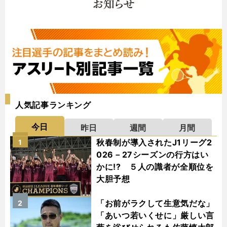
人気記事ランキング
今日
昨日
週間
月間
秋春制が導入されたJ1リーグ2
1
026－27シーズンの行方はい
かに!? ５人の識者が全順位を
大胆予想
「お前がラクして生意気だな」
2
「あいつ若いくせに」厳しい言