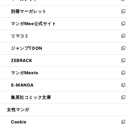
新
開
ウ
ウ
し
別冊マーガレット
く
で
ィ
い
新
開
ン
ウ
し
マンガMee公式サイト
く
ド
ィ
い
新
ウ
ン
ウ
し
リマコミ
で
ド
ィ
い
新
開
ウ
ン
ウ
し
ジャンプTOON
く
で
ド
ィ
い
新
開
ウ
ン
ウ
し
ZEBRACK
く
で
ド
ィ
い
新
開
ウ
ン
ウ
し
マンガMeets
く
で
ド
ィ
い
新
開
ウ
ン
ウ
し
S-MANGA
く
で
ド
ィ
い
新
開
ウ
ン
ウ
し
集英社コミック文庫
く
で
ド
ィ
い
新
開
ウ
ン
ウ
し
女性マンガ
く
で
ド
ィ
い
開
ウ
ン
ウ
Cookie
く
で
ド
ィ
新
開