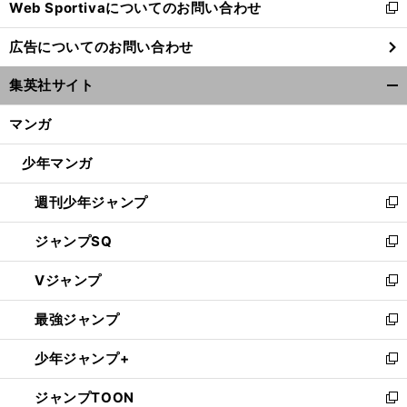
Web Sportivaについてのお問い合わせ
く
新
し
広告についてのお問い合わせ
い
ウ
集英社サイト
ィ
開
ン
く/
マンガ
ド
閉
ウ
じ
少年マンガ
で
る
開
週刊少年ジャンプ
く
新
し
ジャンプSQ
い
新
ウ
し
Vジャンプ
ィ
い
新
ン
ウ
し
最強ジャンプ
ド
ィ
い
新
ウ
ン
ウ
し
少年ジャンプ+
で
ド
ィ
い
新
開
ウ
ン
ウ
し
ジャンプTOON
く
で
ド
ィ
い
新