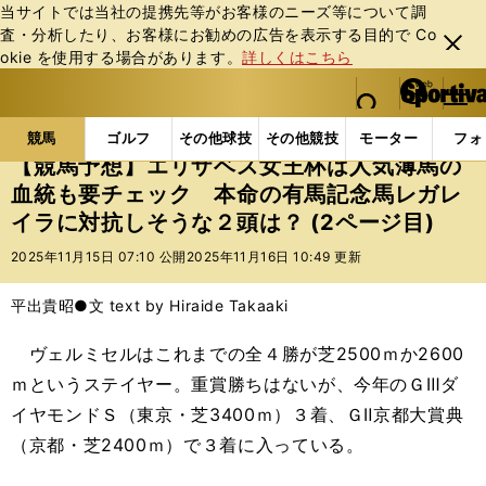
当サイトでは当社の提携先等がお客様のニーズ等について調
査・分析したり、お客様にお勧めの広告を表⽰する⽬的で Co
閉じ
okie を使⽤する場合があります。
詳しくはこちら
る
マイペ
web Sportiva (webスポルティーバ)
検索
メニュ
we
ー
競馬の記事一覧
競馬
【競馬予想】エリザベス女王
b
ジ
競馬
ゴルフ
その他球技
その他競技
モーター
フォ
ス
【競馬予想】エリザベス女王杯は人気薄馬の
ポ
血統も要チェック 本命の有馬記念馬レガレ
ル
イラに対抗しそうな２頭は？ (2ページ目)
テ
ィ
2025年11月15日 07:10 公開
2025年11月16日 10:49 更新
ー
バ
平出貴昭●文 text by Hiraide Takaaki
ヴェルミセルはこれまでの全４勝が芝2500ｍか2600
ｍというステイヤー。重賞勝ちはないが、今年のＧⅢダ
イヤモンドＳ（東京・芝3400ｍ）３着、ＧⅡ京都大賞典
（京都・芝2400ｍ）で３着に入っている。