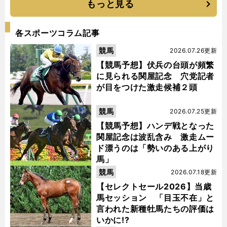
もっと見る
各スポーツコラム記事
競馬
2026.07.26更新
【競馬予想】伏兵の台頭が頻繁
に見られる関屋記念 穴党記者
が目をつけた激走候補２頭
競馬
2026.07.25更新
【競馬予想】ハンデ戦となった
関屋記念は波乱含み 激走ムー
ド漂うのは「勢いのある上がり
馬」
競馬
2026.07.18更新
【セレクトセール2026】当歳
馬セッション 「目玉不在」と
言われた新種牡馬たちの評価は
いかに!?