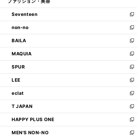
ファッション・美容
く
で
ド
ィ
開
ウ
ン
Seventeen
く
で
ド
新
開
ウ
し
non-no
く
で
い
新
開
ウ
し
BAILA
く
ィ
い
新
ン
ウ
し
MAQUIA
ド
ィ
い
新
ウ
ン
ウ
し
SPUR
で
ド
ィ
い
新
開
ウ
ン
ウ
し
LEE
く
で
ド
ィ
い
新
開
ウ
ン
ウ
し
eclat
く
で
ド
ィ
い
新
開
ウ
ン
ウ
し
T JAPAN
く
で
ド
ィ
い
新
開
ウ
ン
ウ
し
HAPPY PLUS ONE
く
で
ド
ィ
い
新
開
ウ
ン
ウ
し
MEN'S NON-NO
く
で
ド
ィ
い
新