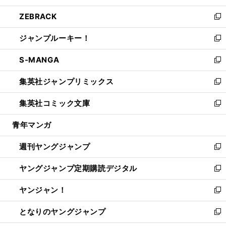
開
ウ
ン
ウ
し
ZEBRACK
く
で
ド
ィ
い
新
開
ウ
ン
ウ
し
ジャンプルーキー！
く
で
ド
ィ
い
新
開
ウ
ン
ウ
し
S-MANGA
く
で
ド
ィ
い
新
開
ウ
ン
ウ
し
集英社ジャンプリミックス
く
で
ド
ィ
い
新
開
ウ
ン
ウ
し
集英社コミック文庫
く
で
ド
ィ
い
新
開
ウ
ン
ウ
し
青年マンガ
く
で
ド
ィ
い
開
ウ
ン
ウ
週刊ヤングジャンプ
く
で
ド
ィ
新
開
ウ
ン
し
ヤングジャンプ定期購読デジタル
く
で
ド
い
新
開
ウ
ウ
し
ヤンジャン！
く
で
ィ
い
新
開
ン
ウ
し
となりのヤングジャンプ
く
ド
ィ
い
新
ウ
ン
ウ
し