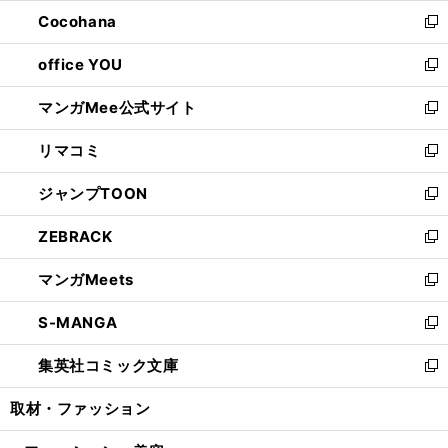
ウ
ン
し
Cocohana
く
で
ド
い
新
開
ウ
ウ
し
office YOU
く
で
ィ
い
新
開
ン
ウ
し
マンガMee公式サイト
く
ド
ィ
い
新
ウ
ン
ウ
し
リマコミ
で
ド
ィ
い
新
開
ウ
ン
ウ
し
ジャンプTOON
く
で
ド
ィ
い
新
開
ウ
ン
ウ
し
ZEBRACK
く
で
ド
ィ
い
新
開
ウ
ン
ウ
し
マンガMeets
く
で
ド
ィ
い
新
開
ウ
ン
ウ
し
S-MANGA
く
で
ド
ィ
い
新
開
ウ
ン
ウ
し
集英社コミック文庫
く
で
ド
ィ
い
新
開
ウ
ン
ウ
し
取材・ファッション
く
で
ド
ィ
い
開
ウ
ン
ウ