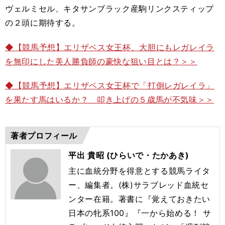
ヴェルミセル、キタサンブラック産駒リンクスティップ
の２頭に期待する。
◆【競馬予想】エリザベス女王杯、大胆にもレガレイラ
を無印にした美人勝負師の豪快な狙い目とは？＞＞
◆【競馬予想】エリザベス女王杯で「打倒レガレイラ」
を果たす馬はいるか？ 叩き上げの５歳馬が不気味＞＞
著者プロフィール
平出 貴昭 (ひらいで・たかあき)
主に血統分野を得意とする競馬ライタ
ー、編集者。(株)サラブレッド血統セ
ンター在籍。著書に『覚えておきたい
日本の牝系100』『一から始める！ サ