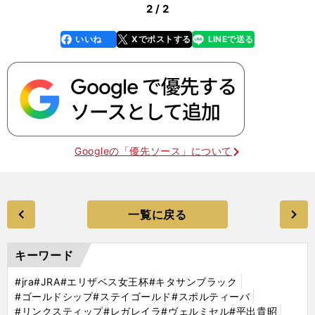
2 / 2
いいね
Xでポストする
LINEで送る
line
faceboo
x
k
Googleの「優先ソース」について
一覧に戻る
キーワード
#jra
#JRA
#エリザベス女王杯
#キタサンブラック
#ゴールドシップ
#ステイゴールド
#スポルティーバ
#リンクスティップ
#レガレイラ
#ヴェルミセル
#平出貴昭