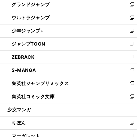
グランドジャンプ
で
ド
ィ
い
新
開
ウ
ン
ウ
し
ウルトラジャンプ
く
で
ド
ィ
い
新
開
ウ
ン
ウ
し
少年ジャンプ+
く
で
ド
ィ
い
新
開
ウ
ン
ウ
し
ジャンプTOON
く
で
ド
ィ
い
新
開
ウ
ン
ウ
し
ZEBRACK
く
で
ド
ィ
い
新
開
ウ
ン
ウ
し
S-MANGA
く
で
ド
ィ
い
新
開
ウ
ン
ウ
し
集英社ジャンプリミックス
く
で
ド
ィ
い
新
開
ウ
ン
ウ
し
集英社コミック文庫
く
で
ド
ィ
い
新
開
ウ
ン
ウ
し
少女マンガ
く
で
ド
ィ
い
開
ウ
ン
ウ
りぼん
く
で
ド
ィ
新
開
ウ
ン
し
マーガレット
く
で
ド
い