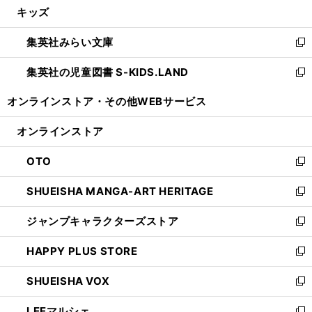
キッズ
く
で
ド
ィ
い
開
ウ
ン
ウ
集英社みらい文庫
く
で
ド
ィ
新
開
ウ
ン
し
集英社の児童図書 S-KIDS.LAND
く
で
ド
い
新
開
ウ
ウ
し
オンラインストア・
その他WEBサービス
く
で
ィ
い
開
ン
ウ
オンラインストア
く
ド
ィ
ウ
ン
OTO
で
ド
新
開
ウ
し
SHUEISHA MANGA-ART HERITAGE
く
で
い
新
開
ウ
し
ジャンプキャラクターズストア
く
ィ
い
新
ン
ウ
し
HAPPY PLUS STORE
ド
ィ
い
新
ウ
ン
ウ
し
SHUEISHA VOX
で
ド
ィ
い
新
開
ウ
ン
ウ
し
LEEマルシェ
く
で
ド