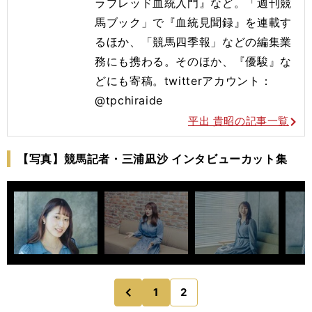
ラブレッド血統入門』など。「週刊競
馬ブック」で『血統見聞録』を連載す
るほか、「競馬四季報」などの編集業
務にも携わる。そのほか、『優駿』な
どにも寄稿。twitterアカウント：
@tpchiraide
平出 貴昭の記事一覧
【写真】競馬記者・三浦凪沙 インタビューカット集
1
2
のページへ
前