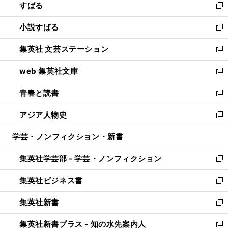
すばる
く
で
ド
新
開
ウ
し
小説すばる
く
で
い
新
開
ウ
し
集英社 文芸ステーション
く
ィ
い
新
ン
ウ
し
web 集英社文庫
ド
ィ
い
新
ウ
ン
ウ
し
青春と読書
で
ド
ィ
い
新
開
ウ
ン
ウ
し
アジア人物史
く
で
ド
ィ
い
新
開
ウ
ン
ウ
し
学芸・ノンフィクション・新書
く
で
ド
ィ
い
開
ウ
ン
ウ
集英社学芸部 - 学芸・ノンフィクション
く
で
ド
ィ
新
開
ウ
ン
し
集英社ビジネス書
く
で
ド
い
新
開
ウ
ウ
し
集英社新書
く
で
ィ
い
新
開
ン
ウ
し
集英社新書プラス - 知の水先案内人
く
ド
ィ
い
新