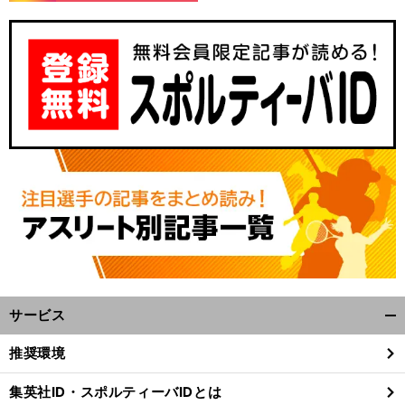
【
競
】
、
馬予想
エリザベス女王杯はレガレイラが中心も
同じ４歳馬の伏兵２頭から漂う大駆けムード
サービス
開
く/
推奨環境
閉
じ
集英社ID・スポルティーバIDとは
る