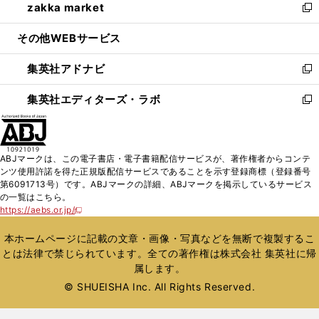
zakka market
く
で
ド
ィ
い
新
開
ウ
ン
ウ
し
その他WEBサービス
く
で
ド
ィ
い
開
ウ
ン
ウ
集英社アドナビ
く
で
ド
ィ
新
開
ウ
ン
し
集英社エディターズ・ラボ
く
で
ド
い
新
開
ウ
ウ
し
く
で
ィ
い
開
ン
ウ
ABJマークは、この電子書店・電子書籍配信サービスが、著作権者からコンテ
く
ド
ィ
ンツ使用許諾を得た正規版配信サービスであることを示す登録商標（登録番号
ウ
ン
第6091713号）です。ABJマークの詳細、ABJマークを掲示しているサービス
で
ド
の一覧はこちら。
開
ウ
https://aebs.or.jp/
新
く
で
し
い
開
本ホームページに記載の文章・画像・写真などを無断で複製するこ
ウ
く
とは法律で禁じられています。全ての著作権は株式会社 集英社に帰
ィ
属します。
ン
ド
© SHUEISHA Inc. All Rights Reserved.
ウ
で
開