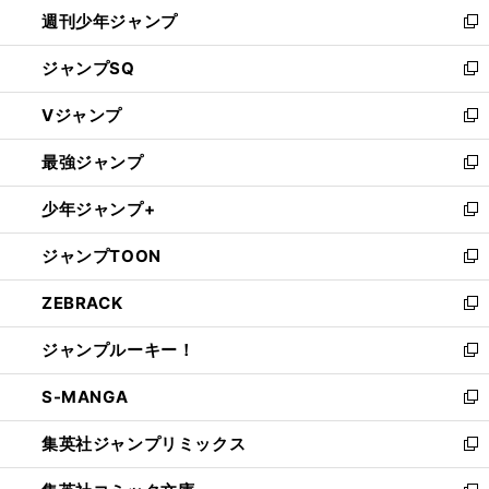
週刊少年ジャンプ
く
新
し
ジャンプSQ
い
新
ウ
し
Vジャンプ
ィ
い
新
ン
ウ
し
最強ジャンプ
ド
ィ
い
新
ウ
ン
ウ
し
少年ジャンプ+
で
ド
ィ
い
新
開
ウ
ン
ウ
し
ジャンプTOON
く
で
ド
ィ
い
新
開
ウ
ン
ウ
し
ZEBRACK
く
で
ド
ィ
い
新
開
ウ
ン
ウ
し
ジャンプルーキー！
く
で
ド
ィ
い
新
開
ウ
ン
ウ
し
S-MANGA
く
で
ド
ィ
い
新
開
ウ
ン
ウ
し
集英社ジャンプリミックス
く
で
ド
ィ
い
新
開
ウ
ン
ウ
し