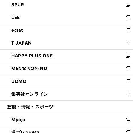
SPUR
で
ド
ィ
い
新
開
ウ
ン
ウ
し
LEE
く
で
ド
ィ
い
新
開
ウ
ン
ウ
し
eclat
く
で
ド
ィ
い
新
開
ウ
ン
ウ
し
T JAPAN
く
で
ド
ィ
い
新
開
ウ
ン
ウ
し
HAPPY PLUS ONE
く
で
ド
ィ
い
新
開
ウ
ン
ウ
し
MEN'S NON-NO
く
で
ド
ィ
い
新
開
ウ
ン
ウ
し
UOMO
く
で
ド
ィ
い
新
開
ウ
ン
ウ
し
集英社オンライン
く
で
ド
ィ
い
新
開
ウ
ン
ウ
し
芸能・情報・スポーツ
く
で
ド
ィ
い
開
ウ
ン
ウ
Myojo
く
で
ド
ィ
新
開
ウ
ン
し
週プレNEWS
く
で
ド