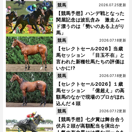
競馬
2026.07.25更新
【競馬予想】ハンデ戦となった
関屋記念は波乱含み 激走ムー
ド漂うのは「勢いのある上がり
馬」
競馬
2026.07.18更新
【セレクトセール2026】当歳
馬セッション 「目玉不在」と
言われた新種牡馬たちの評価は
いかに!?
競馬
2026.07.18更新
【セレクトセール2026】１歳
馬セッション 「億超え」の高
額馬のなかで現場のプロがほれ
込んだ４頭
競馬
2026.07.12更新
【競馬予想】七夕賞は舞台合う
伏兵２頭が高額配当を演出か