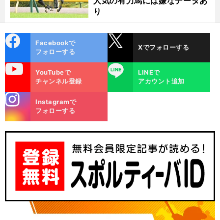
人気の有力馬には嫌なデータあ
り
cebo
X
Facebookで
Xでフォローする
ok
フォローする
uTube
LINE
YouTubeで
LINEで
チャンネル登録
アカウント追加
stagra
Instagramで
m
フォローする
安
３
」
？