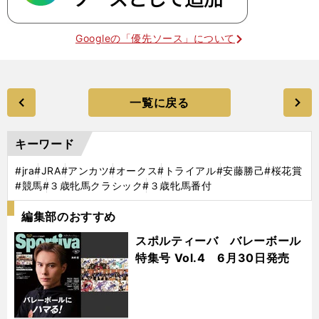
Googleの「優先ソース」について
一覧に戻る
キーワード
#jra
#JRA
#アンカツ
#オークス
#トライアル
#安藤勝己
#桜花賞
#競馬
#３歳牝馬クラシック
#３歳牝馬番付
編集部のおすすめ
スポルティーバ バレーボール
特集号 Vol.4 6月30日発売