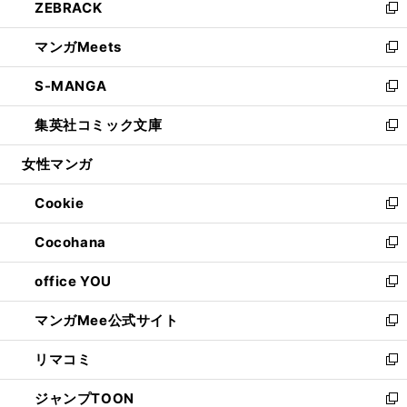
ZEBRACK
く
で
ド
ィ
い
新
開
ウ
ン
ウ
し
マンガMeets
く
で
ド
ィ
い
新
開
ウ
ン
ウ
し
S-MANGA
く
で
ド
ィ
い
新
開
ウ
ン
ウ
し
集英社コミック文庫
く
で
ド
ィ
い
新
開
ウ
ン
ウ
し
女性マンガ
く
で
ド
ィ
い
開
ウ
ン
ウ
Cookie
く
で
ド
ィ
新
開
ウ
ン
し
Cocohana
く
で
ド
い
新
開
ウ
ウ
し
office YOU
く
で
ィ
い
新
開
ン
ウ
し
マンガMee公式サイト
く
ド
ィ
い
新
ウ
ン
ウ
し
リマコミ
で
ド
ィ
い
新
開
ウ
ン
ウ
し
ジャンプTOON
く
で
ド
ィ
い
新