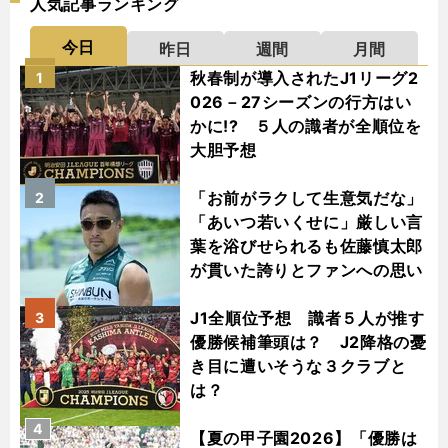
人気記事ランキング
今日
昨日
週間
月間
秋春制が導入されたJ1リーグ2
1
026－27シーズンの行方はい
かに!? ５人の識者が全順位を
大胆予想
「お前がラクして生意気だな」
2
「あいつ若いくせに」厳しい言
葉を浴びせられるも佐藤慎太郎
が貫いた誇りとファンへの思い
J1全順位予想 識者５人が推す
3
優勝候補筆頭は？ J2降格の憂
き目に遭いそうな３クラブと
は？
4
【夏の甲子園2026】「優勝は