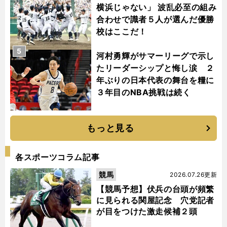
横浜じゃない」 波乱必至の組み
合わせで識者５人が選んだ優勝
校はここだ！
5
河村勇輝がサマーリーグで示し
たリーダーシップと悔し涙 ２
年ぶりの日本代表の舞台を糧に
３年目のNBA挑戦は続く
もっと見る
各スポーツコラム記事
競馬
2026.07.26更新
【競馬予想】伏兵の台頭が頻繁
に見られる関屋記念 穴党記者
が目をつけた激走候補２頭