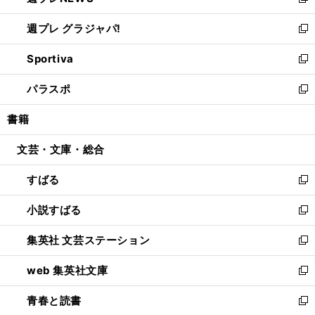
い
新
開
ウ
ウ
し
週プレ グラジャパ!
く
で
ィ
い
新
開
ン
ウ
し
Sportiva
く
ド
ィ
い
新
ウ
ン
ウ
し
パラスポ
で
ド
ィ
い
新
開
ウ
ン
ウ
し
書籍
く
で
ド
ィ
い
開
ウ
ン
ウ
文芸・文庫・総合
く
で
ド
ィ
開
ウ
ン
すばる
く
で
ド
新
開
ウ
し
小説すばる
く
で
い
新
開
ウ
し
集英社 文芸ステーション
く
ィ
い
新
ン
ウ
し
web 集英社文庫
ド
ィ
い
新
ウ
ン
ウ
し
青春と読書
で
ド
ィ
い
新