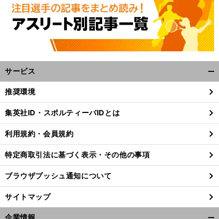
藤勝己が選定した「
歳牝馬番付
ハイレベルな世代の女王候補は
サービス
開
く/
推奨環境
閉
じ
集英社ID・スポルティーバIDとは
る
利用規約・会員規約
特定商取引法に基づく表示・その他の事項
ブラウザプッシュ通知について
サイトマップ
企業情報