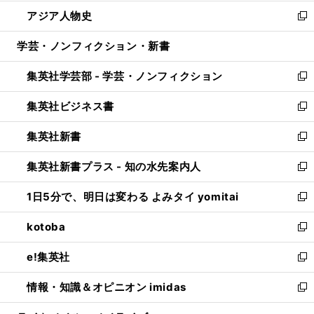
開
ウ
ン
ウ
し
アジア人物史
く
で
ド
ィ
い
新
開
ウ
ン
ウ
し
学芸・ノンフィクション・新書
く
で
ド
ィ
い
開
ウ
ン
ウ
集英社学芸部 - 学芸・ノンフィクション
く
で
ド
ィ
新
開
ウ
ン
し
集英社ビジネス書
く
で
ド
い
新
開
ウ
ウ
し
集英社新書
く
で
ィ
い
新
開
ン
ウ
し
集英社新書プラス - 知の水先案内人
く
ド
ィ
い
新
ウ
ン
ウ
し
1日5分で、明日は変わる よみタイ yomitai
で
ド
ィ
い
新
開
ウ
ン
ウ
し
kotoba
く
で
ド
ィ
い
新
開
ウ
ン
ウ
し
e!集英社
く
で
ド
ィ
い
新
開
ウ
ン
ウ
し
情報・知識＆オピニオン imidas
く
で
ド
ィ
い
新
開
ウ
ン
ウ
し