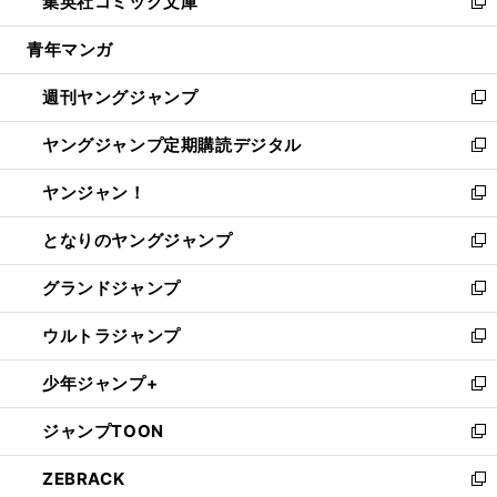
集英社コミック文庫
く
で
ド
ィ
い
新
開
ウ
ン
ウ
し
青年マンガ
く
で
ド
ィ
い
開
ウ
ン
ウ
週刊ヤングジャンプ
く
で
ド
ィ
新
開
ウ
ン
し
ヤングジャンプ定期購読デジタル
く
で
ド
い
新
開
ウ
ウ
し
ヤンジャン！
く
で
ィ
い
新
開
ン
ウ
し
となりのヤングジャンプ
く
ド
ィ
い
新
ウ
ン
ウ
し
グランドジャンプ
で
ド
ィ
い
新
開
ウ
ン
ウ
し
ウルトラジャンプ
く
で
ド
ィ
い
新
開
ウ
ン
ウ
し
少年ジャンプ+
く
で
ド
ィ
い
新
開
ウ
ン
ウ
し
ジャンプTOON
く
で
ド
ィ
い
新
開
ウ
ン
ウ
し
ZEBRACK
く
で
ド
ィ
い
新