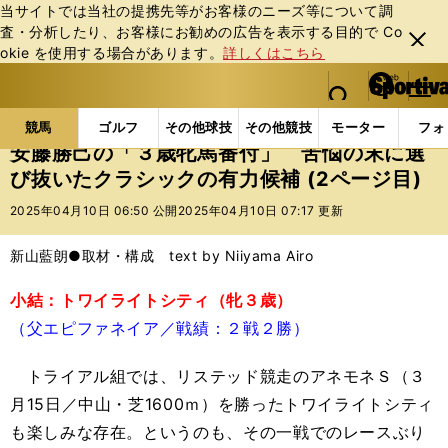
当サイトでは当社の提携先等がお客様のニーズ等について調
査・分析したり、お客様にお勧めの広告を表⽰する⽬的で Co
閉じ
okie を使⽤する場合があります。
詳しくはこちら
る
マイペ
web Sportiva (webスポルティーバ)
検索
メニュ
we
ー
競馬の記事一覧
競馬
安藤勝己の「３歳牝馬番付」
b
ジ
競馬
ゴルフ
その他球技
その他競技
モーター
フォ
ス
安藤勝己の「３歳牝馬番付」 苦悩の末に選
ポ
び抜いたクラシックの有力候補 (2ページ目)
ル
テ
2025年04月10日 06:50 公開
2025年04月10日 07:17 更新
ィ
ー
新山藍朗●取材・構成 text by Niiyama Airo
バ
小結：トワイライトシティ（牝３歳）
（父エピファネイア／戦績：２戦２勝）
トライアル組では、リステッド競走のアネモネＳ（３
月15日／中山・芝1600ｍ）を勝ったトワイライトシティ
も楽しみな存在。というのも、その一戦でのレースぶり