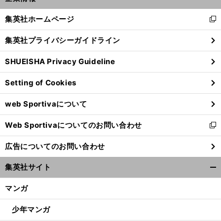
開
く/
集英社ホームページ
新
閉
し
じ
集英社プライバシーガイドライン
い
る
ウ
SHUEISHA Privacy Guideline
ィ
ン
Setting of Cookies
ド
ウ
web Sportivaについて
で
開
Web Sportivaについてのお問い合わせ
く
新
し
広告についてのお問い合わせ
い
ウ
集英社サイト
ィ
開
ン
く/
マンガ
ド
閉
ウ
じ
少年マンガ
で
る
開