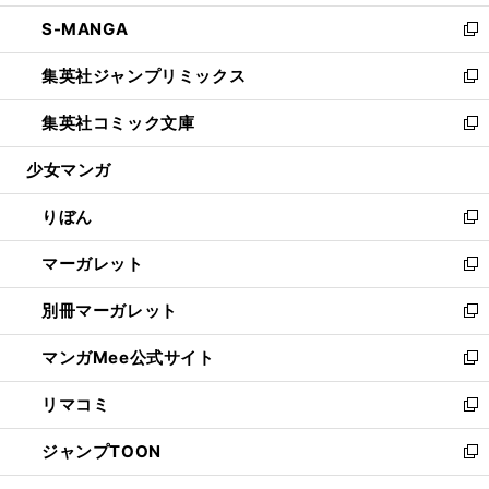
開
ウ
ン
ウ
し
S-MANGA
く
で
ド
ィ
い
新
開
ウ
ン
ウ
し
集英社ジャンプリミックス
く
で
ド
ィ
い
新
開
ウ
ン
ウ
し
集英社コミック文庫
く
で
ド
ィ
い
新
開
ウ
ン
ウ
し
少女マンガ
く
で
ド
ィ
い
開
ウ
ン
ウ
りぼん
く
で
ド
ィ
新
開
ウ
ン
し
マーガレット
く
で
ド
い
新
開
ウ
ウ
し
別冊マーガレット
く
で
ィ
い
新
開
ン
ウ
し
マンガMee公式サイト
く
ド
ィ
い
新
ウ
ン
ウ
し
リマコミ
で
ド
ィ
い
新
開
ウ
ン
ウ
し
ジャンプTOON
く
で
ド
ィ
い
新
開
ウ
ン
ウ
し