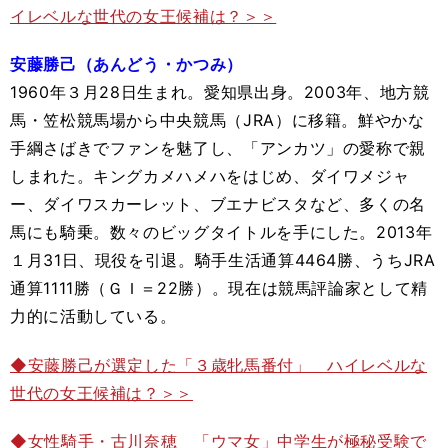
イレベルな世代の女王候補は？＞＞
安藤勝己（あんどう・かつみ）
1960年３月28日生まれ。愛知県出身。2003年、地方競
馬・笠松競馬場から中央競馬（JRA）に移籍。鮮やかな
手綱さばきでファンを魅了し、「アンカツ」の愛称で親
しまれた。キングカメハメハをはじめ、ダイワメジャ
ー、ダイワスカーレット、ブエナビスタなど、多くの名
馬にも騎乗。数々のビッグタイトルを手にした。2013年
１月31日、現役を引退。騎手生活通算4464勝、うちJRA
通算1111勝（ＧＩ＝22勝）。現在は競馬評論家として精
力的に活動している。
◆安藤勝己が選定した「３歳牝馬番付」 ハイレベルな
世代の女王候補は？＞＞
◆女性騎手・古川奈穂 「ウマ女」中学生が極秘受験で