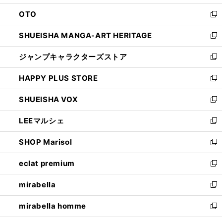
ウ
ン
OTO
で
ド
新
開
ウ
し
SHUEISHA MANGA-ART HERITAGE
く
で
い
新
開
ウ
し
ジャンプキャラクターズストア
く
ィ
い
新
ン
ウ
し
HAPPY PLUS STORE
ド
ィ
い
新
ウ
ン
ウ
し
SHUEISHA VOX
で
ド
ィ
い
新
開
ウ
ン
ウ
し
LEEマルシェ
く
で
ド
ィ
い
新
開
ウ
ン
ウ
し
SHOP Marisol
く
で
ド
ィ
い
新
開
ウ
ン
ウ
し
eclat premium
く
で
ド
ィ
い
新
開
ウ
ン
ウ
し
mirabella
く
で
ド
ィ
い
新
開
ウ
ン
ウ
し
mirabella homme
く
で
ド
ィ
い
新
開
ウ
ン
ウ
し