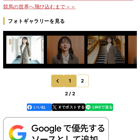
競馬の世界へ飛び込むまで＞＞
フォトギャラリーを見る
1
2
のページへ
前
2 / 2
いいね
Xでポストする
LINEで送る
line
faceboo
x
k