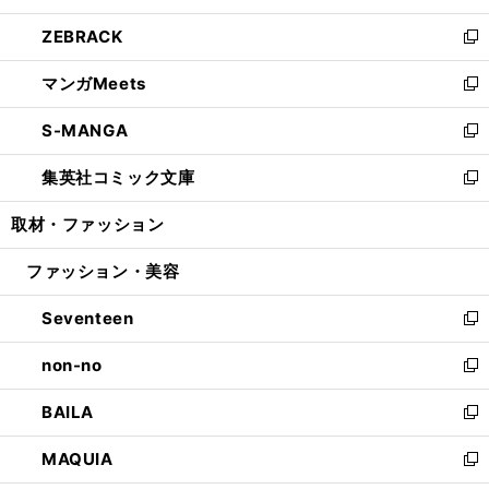
開
ウ
ン
ウ
し
ZEBRACK
く
で
ド
ィ
い
新
開
ウ
ン
ウ
し
マンガMeets
く
で
ド
ィ
い
新
開
ウ
ン
ウ
し
S-MANGA
く
で
ド
ィ
い
新
開
ウ
ン
ウ
し
集英社コミック文庫
く
で
ド
ィ
い
新
開
ウ
ン
ウ
し
取材・ファッション
く
で
ド
ィ
い
開
ウ
ン
ウ
ファッション・美容
く
で
ド
ィ
開
ウ
ン
Seventeen
く
で
ド
新
開
ウ
し
non-no
く
で
い
新
開
ウ
し
BAILA
く
ィ
い
新
ン
ウ
し
MAQUIA
ド
ィ
い
新
ウ
ン
ウ
し