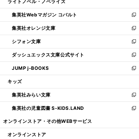
ライトノベル・ノベライズ
く
で
ド
ィ
い
開
ウ
ン
ウ
集英社Webマガジン コバルト
く
で
ド
ィ
新
開
ウ
ン
し
集英社オレンジ文庫
く
で
ド
い
新
開
ウ
ウ
し
シフォン文庫
く
で
ィ
い
新
開
ン
ウ
し
ダッシュエックス文庫公式サイト
く
ド
ィ
い
新
ウ
ン
ウ
し
JUMP j-BOOKS
で
ド
ィ
い
新
開
ウ
ン
ウ
し
キッズ
く
で
ド
ィ
い
開
ウ
ン
ウ
集英社みらい文庫
く
で
ド
ィ
新
開
ウ
ン
し
集英社の児童図書 S-KIDS.LAND
く
で
ド
い
新
開
ウ
ウ
し
オンラインストア・
その他WEBサービス
く
で
ィ
い
開
ン
ウ
オンラインストア
く
ド
ィ