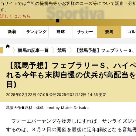
当サイトでは当社の提携先等がお客様のニーズ等について調査・分析し
web Sportiva (webスポルティーバ)
す。
詳しくはこちら
新着
ランキング
野球
サッカー
競馬
ゴル
we
競馬の記事一覧
競馬
【競馬予想】フェブラリーＳ
b
ス
【競馬予想】フェブラリーＳ、ハイ
ポ
ル
れる今年も末脚自慢の伏兵が高配当を
テ
目)
ィ
ー
2025年02月22日 07:05 公開
2025年02月22日 14:55 更新
バ
武藤大作●取材・構成 text by Mutoh Daisaku
フォーエバーヤングを物差しにすれば、サンライズジパ
するのは、３月２日の開催を最後に定年解散となる音無