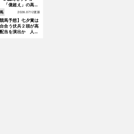
 「億超え」の高額
のなかで現場のプロ
馬
2026.07.12更新
ほれ込んだ４頭
競馬予想】七夕賞は
台合う伏兵２頭が高
配当を演出か 人気
有力馬には嫌なデー
あり