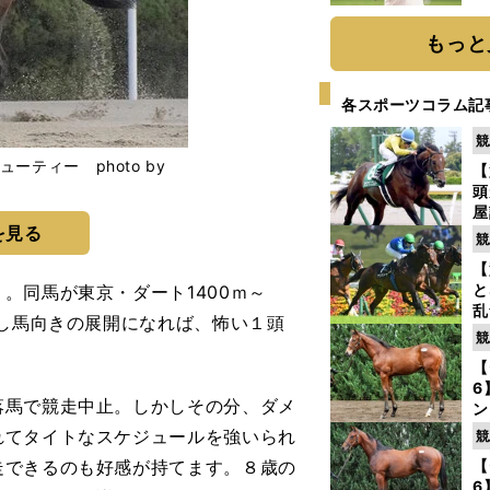
ト
く
もっと
各スポーツコラム記
競
ティー photo by
【
頭
屋
を見る
を
競
【
と
同馬が東京・ダート1400ｍ～
乱
差し馬向きの展開になれば、怖い１頭
う
競
が
【
6
馬で競走中止。しかしその分、ダメ
ン
わ
れてタイトなスケジュールを強いられ
競
評
走できるのも好感が持てます。８歳の
【
6