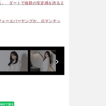
系」 ダートで抜群の安定感を誇る２
フォーエバーヤングか、ロマンチッ
前
へ
へ
LINEで送る