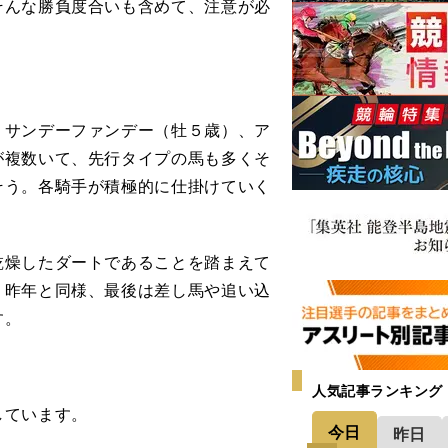
そんな勝負度合いも含めて、注意が必
サンデーファンデー（牡５歳）、ア
が複数いて、先行タイプの馬も多くそ
そう。各騎手が積極的に仕掛けていく
燥したダートであることを踏まえて
。昨年と同様、最後は差し馬や追い込
す。
。
人気記事ランキング
しています。
今日
昨日