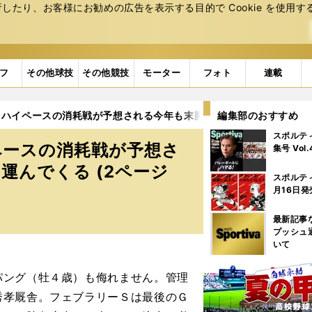
たり、お客様にお勧めの広告を表⽰する⽬的で Cookie を使⽤す
フ
その他球技
その他競技
モーター
フォト
連載
、ハイペースの消耗戦が予想される今年も末脚自慢の伏兵が高配当を
編集部のおすすめ
スポルテ
ペースの消耗戦が予想さ
集号 Vol
運んでくる (2ページ
スポルテ
月16日発
最新記事
プッシュ
いて
ング（牡４歳）も侮れません。管理
秀孝厩舎。フェブラリーＳは最後のＧ