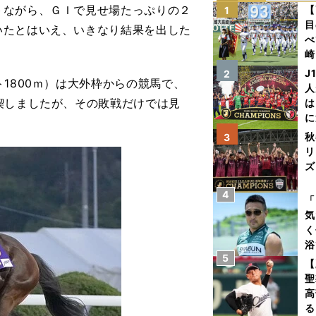
ながら、ＧＩで見せ場たっぷりの２
【
1
目
いたとはいえ、いきなり結果を出した
べ
崎
「
J
2
1800ｍ）は大外枠からの競馬で、
て
人
喫しましたが、その敗戦だけでは見
は
に
と
秋
3
リ
ズ
4
を
「
気
く
浴
5
太
【
ァ
聖
高
る