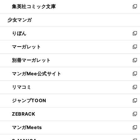
ン
ウ
し
集英社コミック文庫
く
で
ド
ィ
い
新
開
ウ
ン
ウ
し
少女マンガ
く
で
ド
ィ
い
開
ウ
ン
ウ
りぼん
く
で
ド
ィ
新
開
ウ
ン
し
マーガレット
く
で
ド
い
新
開
ウ
ウ
し
別冊マーガレット
く
で
ィ
い
新
開
ン
ウ
し
マンガMee公式サイト
く
ド
ィ
い
新
ウ
ン
ウ
し
リマコミ
で
ド
ィ
い
新
開
ウ
ン
ウ
し
ジャンプTOON
く
で
ド
ィ
い
新
開
ウ
ン
ウ
し
ZEBRACK
く
で
ド
ィ
い
新
開
ウ
ン
ウ
し
マンガMeets
く
で
ド
ィ
い
新
開
ウ
ン
ウ
し