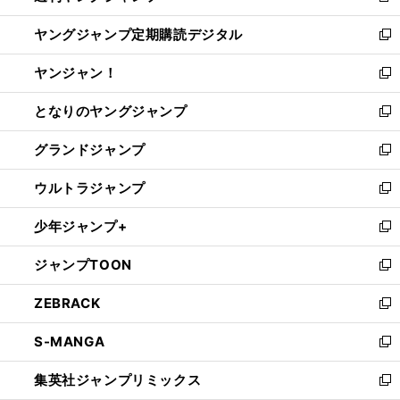
開
ウ
ン
し
ヤングジャンプ定期購読デジタル
く
で
ド
い
新
開
ウ
ウ
し
ヤンジャン！
く
で
ィ
い
新
開
ン
ウ
し
となりのヤングジャンプ
く
ド
ィ
い
新
ウ
ン
ウ
し
グランドジャンプ
で
ド
ィ
い
新
開
ウ
ン
ウ
し
ウルトラジャンプ
く
で
ド
ィ
い
新
開
ウ
ン
ウ
し
少年ジャンプ+
く
で
ド
ィ
い
新
開
ウ
ン
ウ
し
ジャンプTOON
く
で
ド
ィ
い
新
開
ウ
ン
ウ
し
ZEBRACK
く
で
ド
ィ
い
新
開
ウ
ン
ウ
し
S-MANGA
く
で
ド
ィ
い
新
開
ウ
ン
ウ
し
集英社ジャンプリミックス
く
で
ド
ィ
い
新
開
ウ