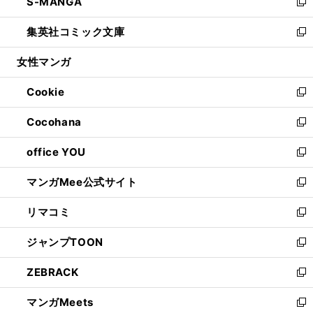
S-MANGA
く
で
ド
ィ
い
新
開
ウ
ン
ウ
し
集英社コミック文庫
く
で
ド
ィ
い
新
開
ウ
ン
ウ
し
女性マンガ
く
で
ド
ィ
い
開
ウ
ン
ウ
Cookie
く
で
ド
ィ
新
開
ウ
ン
し
Cocohana
く
で
ド
い
新
開
ウ
ウ
し
office YOU
く
で
ィ
い
新
開
ン
ウ
し
マンガMee公式サイト
く
ド
ィ
い
新
ウ
ン
ウ
し
リマコミ
で
ド
ィ
い
新
開
ウ
ン
ウ
し
ジャンプTOON
く
で
ド
ィ
い
新
開
ウ
ン
ウ
し
ZEBRACK
く
で
ド
ィ
い
新
開
ウ
ン
ウ
し
マンガMeets
く
で
ド
ィ
い
新