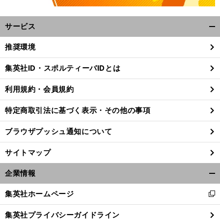
サービス
開
く/
推奨環境
閉
じ
集英社ID・スポルティーバIDとは
る
前
利用規約・会員規約
へ
特定商取引法に基づく表示・その他の事項
ブラウザプッシュ通知について
サイトマップ
企業情報
開
く/
集英社ホームページ
新
閉
し
じ
集英社プライバシーガイドライン
い
る