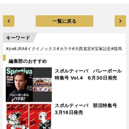
一覧に戻る
キーワード
#jra
#JRA
#イクイノックス
#カラテ
#大西直宏
#宝塚記念
#競馬
編集部のおすすめ
スポルティーバ バレーボール
特集号 Vol.4 6月30日発売
スポルティーバ 部活特集号
3月16日発売