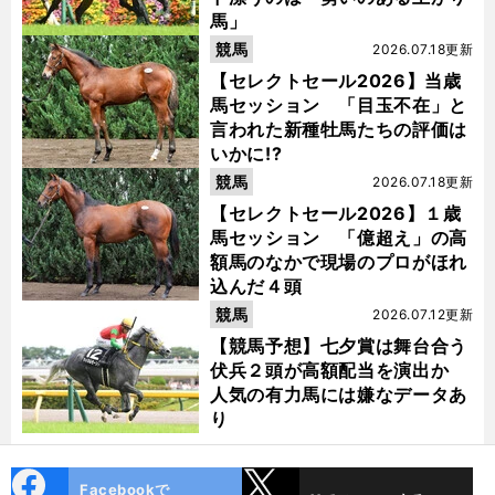
馬」
競馬
2026.07.18更新
【セレクトセール2026】当歳
馬セッション 「目玉不在」と
言われた新種牡馬たちの評価は
いかに!?
競馬
2026.07.18更新
【セレクトセール2026】１歳
馬セッション 「億超え」の高
額馬のなかで現場のプロがほれ
込んだ４頭
競馬
2026.07.12更新
【競馬予想】七夕賞は舞台合う
伏兵２頭が高額配当を演出か
人気の有力馬には嫌なデータあ
り
cebo
X
Facebookで