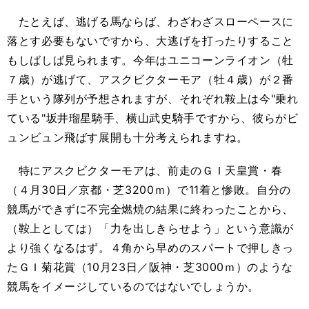
たとえば、逃げる馬ならば、わざわざスローペースに
落とす必要もないですから、大逃げを打ったりすること
もしばしば見られます。今年はユニコーンライオン（牡
７歳）が逃げて、アスクビクターモア（牡４歳）が２番
手という隊列が予想されますが、それぞれ鞍上は今"乗れ
ている"坂井瑠星騎手、横山武史騎手ですから、彼らがビ
ュンビュン飛ばす展開も十分考えられますね。
特にアスクビクターモアは、前走のＧＩ天皇賞・春
（４月30日／京都・芝3200ｍ）で11着と惨敗。自分の
競馬ができずに不完全燃焼の結果に終わったことから、
（鞍上としては）「力を出しきらせよう」という意識が
より強くなるはず。４角から早めのスパートで押しきっ
たＧＩ菊花賞（10月23日／阪神・芝3000ｍ）のような
競馬をイメージしているのではないでしょうか。