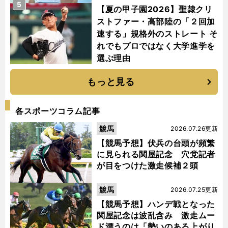
5
【夏の甲子園2026】聖隷クリ
ストファー・高部陸の「２回加
速する」規格外のストレート そ
れでもプロではなく大学進学を
選ぶ理由
もっと見る
各スポーツコラム記事
競馬
2026.07.26更新
【競馬予想】伏兵の台頭が頻繁
に見られる関屋記念 穴党記者
が目をつけた激走候補２頭
競馬
2026.07.25更新
【競馬予想】ハンデ戦となった
関屋記念は波乱含み 激走ムー
ド漂うのは「勢いのある上がり