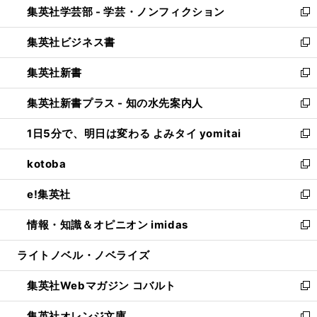
集英社学芸部 - 学芸・ノンフィクション
く
で
ド
ィ
新
開
ウ
ン
し
集英社ビジネス書
く
で
ド
い
新
開
ウ
ウ
し
集英社新書
く
で
ィ
い
新
開
ン
ウ
し
集英社新書プラス - 知の水先案内人
く
ド
ィ
い
新
ウ
ン
ウ
し
1日5分で、明日は変わる よみタイ yomitai
で
ド
ィ
い
新
開
ウ
ン
ウ
し
kotoba
く
で
ド
ィ
い
新
開
ウ
ン
ウ
し
e!集英社
く
で
ド
ィ
い
新
開
ウ
ン
ウ
し
情報・知識＆オピニオン imidas
く
で
ド
ィ
い
新
開
ウ
ン
ウ
し
ライトノベル・ノベライズ
く
で
ド
ィ
い
開
ウ
ン
ウ
集英社Webマガジン コバルト
く
で
ド
ィ
新
開
ウ
ン
し
集英社オレンジ文庫
く
で
ド