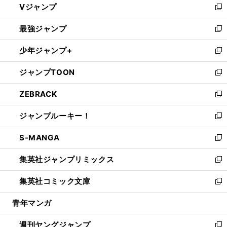
Vジャンプ
ィ
い
新
ン
ウ
し
最強ジャンプ
ド
ィ
い
新
ウ
ン
ウ
し
少年ジャンプ+
で
ド
ィ
い
新
開
ウ
ン
ウ
し
ジャンプTOON
く
で
ド
ィ
い
新
開
ウ
ン
ウ
し
ZEBRACK
く
で
ド
ィ
い
新
開
ウ
ン
ウ
し
ジャンプルーキー！
く
で
ド
ィ
い
新
開
ウ
ン
ウ
し
S-MANGA
く
で
ド
ィ
い
新
開
ウ
ン
ウ
し
集英社ジャンプリミックス
く
で
ド
ィ
い
新
開
ウ
ン
ウ
し
集英社コミック文庫
く
で
ド
ィ
い
新
開
ウ
ン
ウ
し
青年マンガ
く
で
ド
ィ
い
開
ウ
ン
ウ
週刊ヤングジャンプ
く
で
ド
ィ
新