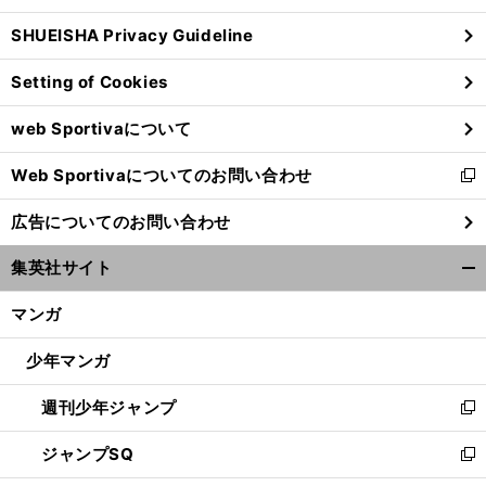
ウ
SHUEISHA Privacy Guideline
ィ
ン
Setting of Cookies
ド
ウ
web Sportivaについて
で
開
Web Sportivaについてのお問い合わせ
く
新
し
広告についてのお問い合わせ
い
ウ
集英社サイト
ィ
開
ン
く/
マンガ
ド
閉
ウ
じ
少年マンガ
で
る
開
週刊少年ジャンプ
く
新
し
ジャンプSQ
い
新
ウ
し