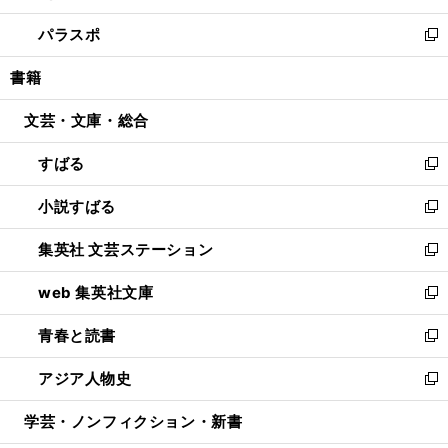
ウ
ン
ウ
し
パラスポ
で
ド
ィ
い
新
開
ウ
ン
ウ
し
書籍
く
で
ド
ィ
い
開
ウ
ン
ウ
文芸・文庫・総合
く
で
ド
ィ
開
ウ
ン
すばる
く
で
ド
新
開
ウ
し
小説すばる
く
で
い
新
開
ウ
し
集英社 文芸ステーション
く
ィ
い
新
ン
ウ
し
web 集英社文庫
ド
ィ
い
新
ウ
ン
ウ
し
青春と読書
で
ド
ィ
い
新
開
ウ
ン
ウ
し
アジア人物史
く
で
ド
ィ
い
新
開
ウ
ン
ウ
し
学芸・ノンフィクション・新書
く
で
ド
ィ
い
開
ウ
ン
ウ