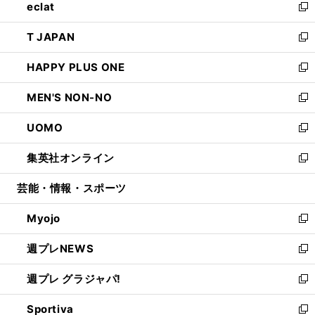
eclat
く
で
ド
ィ
い
新
開
ウ
ン
ウ
し
T JAPAN
く
で
ド
ィ
い
新
開
ウ
ン
ウ
し
HAPPY PLUS ONE
く
で
ド
ィ
い
新
開
ウ
ン
ウ
し
MEN'S NON-NO
く
で
ド
ィ
い
新
開
ウ
ン
ウ
し
UOMO
く
で
ド
ィ
い
新
開
ウ
ン
ウ
し
集英社オンライン
く
で
ド
ィ
い
新
開
ウ
ン
ウ
し
芸能・情報・スポーツ
く
で
ド
ィ
い
開
ウ
ン
ウ
Myojo
く
で
ド
ィ
新
開
ウ
ン
し
週プレNEWS
く
で
ド
い
新
開
ウ
ウ
し
週プレ グラジャパ!
く
で
ィ
い
新
開
ン
ウ
し
Sportiva
く
ド
ィ
い
新