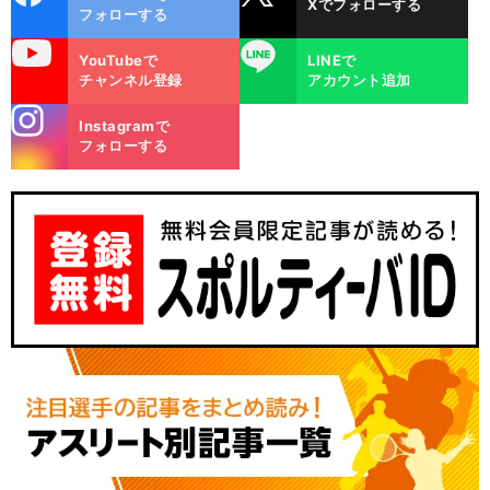
Xでフォローする
ok
フォローする
uTube
LINE
YouTubeで
LINEで
チャンネル登録
アカウント追加
stagra
Instagramで
m
フォローする