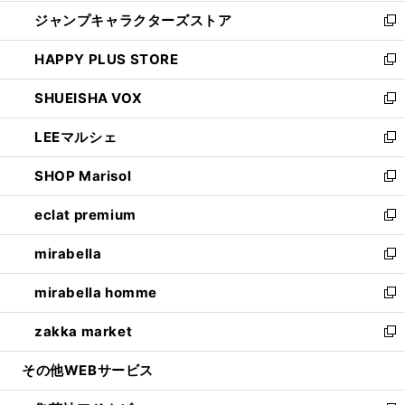
開
ウ
し
ジャンプキャラクターズストア
く
ィ
い
新
ン
ウ
し
HAPPY PLUS STORE
ド
ィ
い
新
ウ
ン
ウ
し
SHUEISHA VOX
で
ド
ィ
い
新
開
ウ
ン
ウ
し
LEEマルシェ
く
で
ド
ィ
い
新
開
ウ
ン
ウ
し
SHOP Marisol
く
で
ド
ィ
い
新
開
ウ
ン
ウ
し
eclat premium
く
で
ド
ィ
い
新
開
ウ
ン
ウ
し
mirabella
く
で
ド
ィ
い
新
開
ウ
ン
ウ
し
mirabella homme
く
で
ド
ィ
い
新
開
ウ
ン
ウ
し
zakka market
く
で
ド
ィ
い
新
開
ウ
ン
ウ
し
その他WEBサービス
く
で
ド
ィ
い
開
ウ
ン
ウ