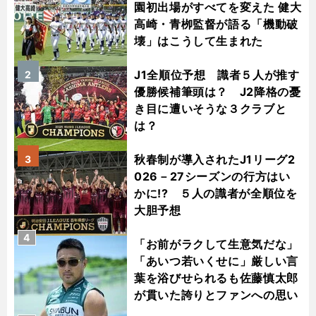
園初出場がすべてを変えた 健大
高崎・青栁監督が語る「機動破
壊」はこうして生まれた
J1全順位予想 識者５人が推す
2
優勝候補筆頭は？ J2降格の憂
き目に遭いそうな３クラブと
は？
秋春制が導入されたJ1リーグ2
3
026－27シーズンの行方はい
かに!? ５人の識者が全順位を
大胆予想
4
「お前がラクして生意気だな」
「あいつ若いくせに」厳しい言
葉を浴びせられるも佐藤慎太郎
が貫いた誇りとファンへの思い