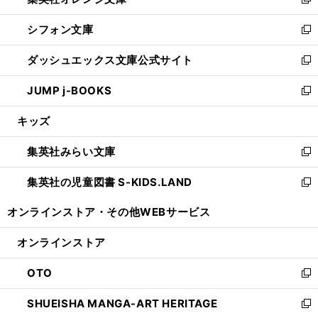
い
新
開
ウ
ウ
し
シフォン文庫
く
で
ィ
い
新
開
ン
ウ
し
ダッシュエックス文庫公式サイト
く
ド
ィ
い
新
ウ
ン
ウ
し
JUMP j-BOOKS
で
ド
ィ
い
新
開
ウ
ン
ウ
し
キッズ
く
で
ド
ィ
い
開
ウ
ン
ウ
集英社みらい文庫
く
で
ド
ィ
新
開
ウ
ン
し
集英社の児童図書 S-KIDS.LAND
く
で
ド
い
新
開
ウ
ウ
し
オンラインストア・
その他WEBサービス
く
で
ィ
い
開
ン
ウ
オンラインストア
く
ド
ィ
ウ
ン
OTO
で
ド
新
開
ウ
し
SHUEISHA MANGA-ART HERITAGE
く
で
い
新