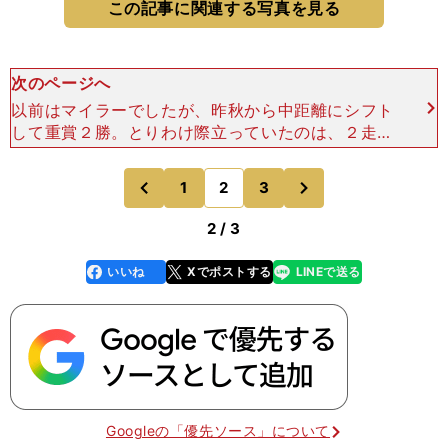
この記事に関連する写真を見る
次のページへ
以前はマイラーでしたが、昨秋から中距離にシフト
して重賞２勝。とりわけ際立っていたのは、２走前
のＧIII新潟大賞典（５月７日／新潟・芝2000ｍ）
です。極端な道悪馬場のなか、トップハンデの59k
次
1
2
3
のページへ
のページへ
gを背負
前
2 / 3
いいね
Xでポストする
LINEで送る
line
faceboo
x
k
Googleの「優先ソース」について