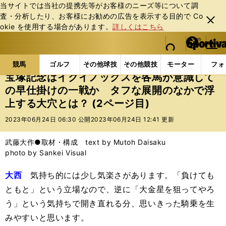
当サイトでは当社の提携先等がお客様のニーズ等について調
査・分析したり、お客様にお勧めの広告を表⽰する⽬的で Co
閉じ
okie を使⽤する場合があります。
詳しくはこちら
る
マイペ
web Sportiva (webスポルティーバ)
検索
メニュ
we
ー
競馬の記事一覧
競馬
宝塚記念はイクイノックスを
b
ジ
競馬
ゴルフ
その他球技
その他競技
モーター
フォ
ス
宝塚記念はイクイノックスを各馬が意識して
ポ
の早仕掛けの一戦か タフな展開のなかで浮
ル
上する大穴とは？ (2ページ目)
テ
ィ
2023年06月24日 06:30 公開
2023年06月24日 12:41 更新
ー
バ
武藤大作●取材・構成 text by Mutoh Daisaku
photo by Sankei Visual
大西
気持ち的には少し気楽さがあります。「負けても
ともと」という立場なので、逆に「大金星を狙ってやろ
う」という気持ちで開き直れる分、思いきった騎乗を生
みやすいと思います。