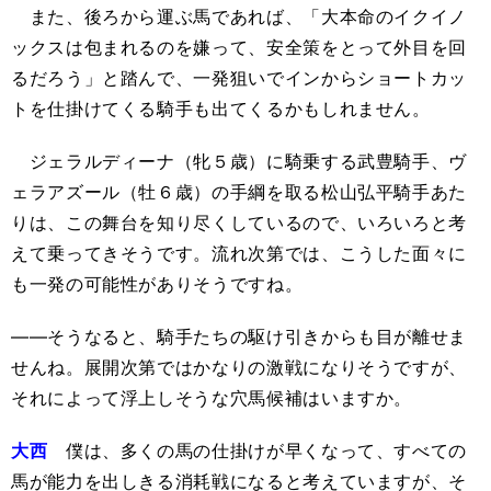
また、後ろから運ぶ馬であれば、「大本命のイクイノ
ックスは包まれるのを嫌って、安全策をとって外目を回
るだろう」と踏んで、一発狙いでインからショートカッ
トを仕掛けてくる騎手も出てくるかもしれません。
ジェラルディーナ（牝５歳）に騎乗する武豊騎手、ヴ
ェラアズール（牡６歳）の手綱を取る松山弘平騎手あた
りは、この舞台を知り尽くしているので、いろいろと考
えて乗ってきそうです。流れ次第では、こうした面々に
も一発の可能性がありそうですね。
――そうなると、騎手たちの駆け引きからも目が離せま
せんね。展開次第ではかなりの激戦になりそうですが、
それによって浮上しそうな穴馬候補はいますか。
大西
僕は、多くの馬の仕掛けが早くなって、すべての
馬が能力を出しきる消耗戦になると考えていますが、そ