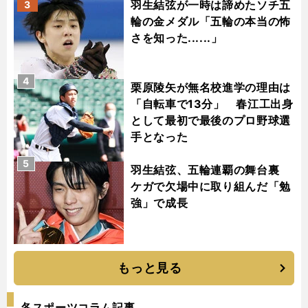
羽生結弦が一時は諦めたソチ五
3
輪の金メダル「五輪の本当の怖
さを知った......」
4
栗原陵矢が無名校進学の理由は
「自転車で13分」 春江工出身
として最初で最後のプロ野球選
手となった
5
羽生結弦、五輪連覇の舞台裏
ケガで欠場中に取り組んだ「勉
強」で成長
もっと見る
各スポーツコラム記事