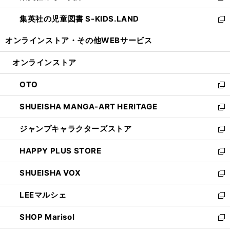
開
ウ
ン
し
集英社の児童図書 S-KIDS.LAND
く
で
ド
い
新
開
ウ
ウ
し
オンラインストア・
その他WEBサービス
く
で
ィ
い
開
ン
ウ
オンラインストア
く
ド
ィ
ウ
ン
OTO
で
ド
新
開
ウ
し
SHUEISHA MANGA-ART HERITAGE
く
で
い
新
開
ウ
し
ジャンプキャラクターズストア
く
ィ
い
新
ン
ウ
し
HAPPY PLUS STORE
ド
ィ
い
新
ウ
ン
ウ
し
SHUEISHA VOX
で
ド
ィ
い
新
開
ウ
ン
ウ
し
LEEマルシェ
く
で
ド
ィ
い
新
開
ウ
ン
ウ
し
SHOP Marisol
く
で
ド
ィ
い
新
開
ウ
ン
ウ