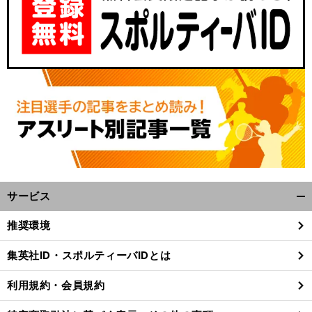
サービス
開
く/
推奨環境
閉
じ
集英社ID・スポルティーバIDとは
る
利用規約・会員規約