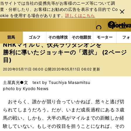
当サイトでは当社の提携先等がお客様のニーズ等について調
査・分析したり、お客様にお勧めの広告を表⽰する⽬的で Co
閉じ
okie を使⽤する場合があります。
詳しくはこちら
る
マイペ
web Sportiva (webスポルティーバ)
検索
メニュ
we
ー
競馬の記事一覧
競馬
NHKマイルＣ、伏兵ラウダシ
b
ジ
競馬
ゴルフ
その他球技
その他競技
モーター
フォ
ス
NHKマイルＣ、伏兵ラウダシオンを
ポ
勝利に導いたジョッキーの「選択」 (2ページ
ル
目)
テ
ィ
2020年05月11日 06:00 公開
2020年05月11日 06:02 更新
ー
バ
土屋真光●文 text by Tsuchiya Masamitsu
photo by Kyodo News
おそらく、誰かが競り合っていかねば、悠々と逃げ切
られてしまうだろう。だが、いまだ成長過程にある３歳
馬の戦い。しかも、大半の馬がマイルまでの距離しか経
験していない。もしその役目を担うことになれば、その