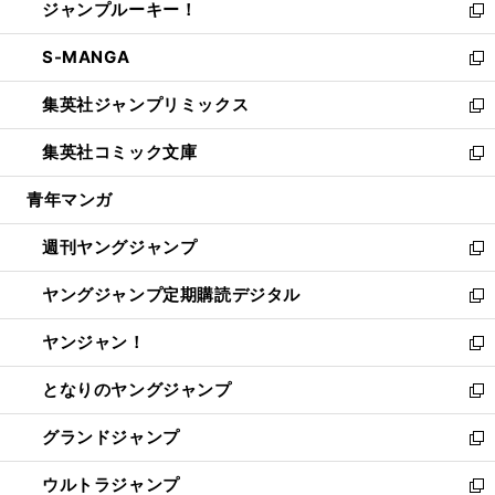
ジャンプルーキー！
く
で
ド
ィ
い
新
開
ウ
ン
ウ
し
S-MANGA
く
で
ド
ィ
い
新
開
ウ
ン
ウ
し
集英社ジャンプリミックス
く
で
ド
ィ
い
新
開
ウ
ン
ウ
し
集英社コミック文庫
く
で
ド
ィ
い
新
開
ウ
ン
ウ
し
青年マンガ
く
で
ド
ィ
い
開
ウ
ン
ウ
週刊ヤングジャンプ
く
で
ド
ィ
新
開
ウ
ン
し
ヤングジャンプ定期購読デジタル
く
で
ド
い
新
開
ウ
ウ
し
ヤンジャン！
く
で
ィ
い
新
開
ン
ウ
し
となりのヤングジャンプ
く
ド
ィ
い
新
ウ
ン
ウ
し
グランドジャンプ
で
ド
ィ
い
新
開
ウ
ン
ウ
し
ウルトラジャンプ
く
で
ド
ィ
い
新