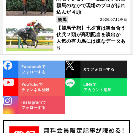
額馬のなかで現場のプロがほれ
込んだ４頭
競馬
2026.07.12更新
【競馬予想】七夕賞は舞台合う
伏兵２頭が高額配当を演出か
人気の有力馬には嫌なデータあ
り
cebo
X
Facebookで
Xでフォローする
ok
フォローする
uTube
LINE
YouTubeで
LINEで
チャンネル登録
アカウント追加
stagra
Instagramで
m
フォローする