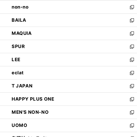
開
ウ
し
non-no
く
で
い
新
開
ウ
し
BAILA
く
ィ
い
新
ン
ウ
し
MAQUIA
ド
ィ
い
新
ウ
ン
ウ
し
SPUR
で
ド
ィ
い
新
開
ウ
ン
ウ
し
LEE
く
で
ド
ィ
い
新
開
ウ
ン
ウ
し
eclat
く
で
ド
ィ
い
新
開
ウ
ン
ウ
し
T JAPAN
く
で
ド
ィ
い
新
開
ウ
ン
ウ
し
HAPPY PLUS ONE
く
で
ド
ィ
い
新
開
ウ
ン
ウ
し
MEN'S NON-NO
く
で
ド
ィ
い
新
開
ウ
ン
ウ
し
UOMO
く
で
ド
ィ
い
新
開
ウ
ン
ウ
し