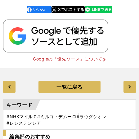
いいね
Xでポストする
LINEで送る
line
faceboo
x
k
Googleの「優先ソース」について
一覧に戻る
キーワード
#NHKマイルＣ
#ミルコ・デムーロ
#ラウダシオン
#レシステンシア
編集部のおすすめ