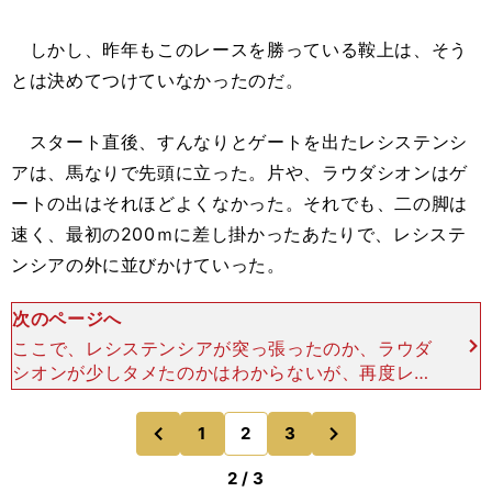
しかし、昨年もこのレースを勝っている鞍上は、そう
とは決めてつけていなかったのだ。
スタート直後、すんなりとゲートを出たレシステンシ
アは、馬なりで先頭に立った。片や、ラウダシオンはゲ
ートの出はそれほどよくなかった。それでも、二の脚は
速く、最初の200ｍに差し掛かったあたりで、レシステ
ンシアの外に並びかけていった。
次のページへ
ここで、レシステンシアが突っ張ったのか、ラウダ
シオンが少しタメたのかはわからないが、再度レシ
ステンシアが単騎先頭となってレースは進んだ。
前半800ｍの通過タイムは46秒０。戦前の予想ど
次
1
2
3
のページへ
のページへ
おり、速いペー
前
2 / 3