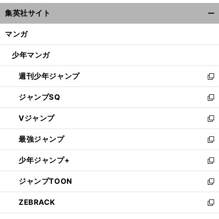
ウ
集英社サイト
ィ
開
ン
く/
マンガ
ド
閉
ウ
じ
少年マンガ
で
る
開
週刊少年ジャンプ
く
新
し
ジャンプSQ
い
新
ウ
し
Vジャンプ
ィ
い
新
ン
ウ
し
最強ジャンプ
ド
ィ
い
新
ウ
ン
ウ
し
少年ジャンプ+
で
ド
ィ
い
新
開
ウ
ン
ウ
し
ジャンプTOON
く
で
ド
ィ
い
新
開
ウ
ン
ウ
し
ZEBRACK
く
で
ド
ィ
い
新
開
ウ
ン
ウ
し