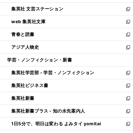
開
ウ
し
集英社 文芸ステーション
く
ィ
い
新
ン
ウ
し
web 集英社文庫
ド
ィ
い
新
ウ
ン
ウ
し
青春と読書
で
ド
ィ
い
新
開
ウ
ン
ウ
し
アジア人物史
く
で
ド
ィ
い
新
開
ウ
ン
ウ
し
学芸・ノンフィクション・新書
く
で
ド
ィ
い
開
ウ
ン
ウ
集英社学芸部 - 学芸・ノンフィクション
く
で
ド
ィ
新
開
ウ
ン
し
集英社ビジネス書
く
で
ド
い
新
開
ウ
ウ
し
集英社新書
く
で
ィ
い
新
開
ン
ウ
し
集英社新書プラス - 知の水先案内人
く
ド
ィ
い
新
ウ
ン
ウ
し
1日5分で、明日は変わる よみタイ yomitai
で
ド
ィ
い
新
開
ウ
ン
ウ
し