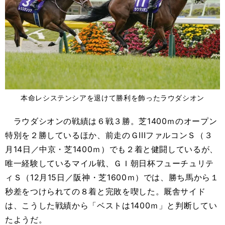
本命レシステンシアを退けて勝利を飾ったラウダシオン
ラウダシオンの戦績は６戦３勝。芝1400ｍのオープン
特別を２勝しているほか、前走のＧIIIファルコンＳ（３
月14日／中京・芝1400ｍ）でも２着と健闘しているが、
唯一経験しているマイル戦、ＧＩ朝日杯フューチュリテ
ィＳ（12月15日／阪神・芝1600ｍ）では、勝ち馬から１
秒差をつけられての８着と完敗を喫した。厩舎サイド
は、こうした戦績から「ベストは1400ｍ」と判断してい
たようだ。