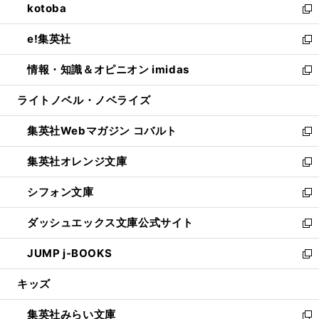
kotoba
く
で
ド
ィ
い
新
開
ウ
ン
ウ
し
e!集英社
く
で
ド
ィ
い
新
開
ウ
ン
ウ
し
情報・知識＆オピニオン imidas
く
で
ド
ィ
い
新
開
ウ
ン
ウ
し
ライトノベル・ノベライズ
く
で
ド
ィ
い
開
ウ
ン
ウ
集英社Webマガジン コバルト
く
で
ド
ィ
新
開
ウ
ン
し
集英社オレンジ文庫
く
で
ド
い
新
開
ウ
ウ
し
シフォン文庫
く
で
ィ
い
新
開
ン
ウ
し
ダッシュエックス文庫公式サイト
く
ド
ィ
い
新
ウ
ン
ウ
し
JUMP j-BOOKS
で
ド
ィ
い
新
開
ウ
ン
ウ
し
キッズ
く
で
ド
ィ
い
開
ウ
ン
ウ
集英社みらい文庫
く
で
ド
ィ
新