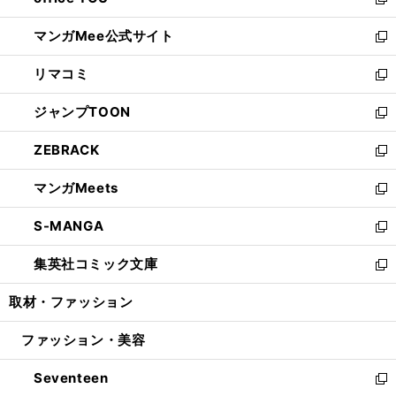
ィ
い
新
開
ン
ウ
し
マンガMee公式サイト
く
ド
ィ
い
新
ウ
ン
ウ
し
リマコミ
で
ド
ィ
い
新
開
ウ
ン
ウ
し
ジャンプTOON
く
で
ド
ィ
い
新
開
ウ
ン
ウ
し
ZEBRACK
く
で
ド
ィ
い
新
開
ウ
ン
ウ
し
マンガMeets
く
で
ド
ィ
い
新
開
ウ
ン
ウ
し
S-MANGA
く
で
ド
ィ
い
新
開
ウ
ン
ウ
し
集英社コミック文庫
く
で
ド
ィ
い
新
開
ウ
ン
ウ
し
取材・ファッション
く
で
ド
ィ
い
開
ウ
ン
ウ
ファッション・美容
く
で
ド
ィ
開
ウ
ン
Seventeen
く
で
ド
新