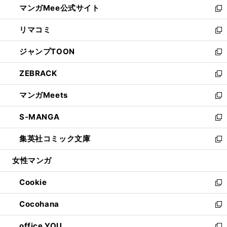
マンガMee公式サイト
く
ド
ィ
い
新
ウ
ン
ウ
し
リマコミ
で
ド
ィ
い
新
開
ウ
ン
ウ
し
ジャンプTOON
く
で
ド
ィ
い
新
開
ウ
ン
ウ
し
ZEBRACK
く
で
ド
ィ
い
新
開
ウ
ン
ウ
し
マンガMeets
く
で
ド
ィ
い
新
開
ウ
ン
ウ
し
S-MANGA
く
で
ド
ィ
い
新
開
ウ
ン
ウ
し
集英社コミック文庫
く
で
ド
ィ
い
新
開
ウ
ン
ウ
し
女性マンガ
く
で
ド
ィ
い
開
ウ
ン
ウ
Cookie
く
で
ド
ィ
新
開
ウ
ン
し
Cocohana
く
で
ド
い
新
開
ウ
ウ
し
office YOU
く
で