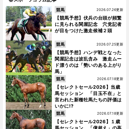
競馬
2026.07.26更新
【競馬予想】伏兵の台頭が頻繁
に見られる関屋記念 穴党記者
が目をつけた激走候補２頭
競馬
2026.07.25更新
【競馬予想】ハンデ戦となった
関屋記念は波乱含み 激走ムー
ド漂うのは「勢いのある上がり
馬」
競馬
2026.07.18更新
【セレクトセール2026】当歳
馬セッション 「目玉不在」と
言われた新種牡馬たちの評価は
いかに!?
競馬
2026.07.18更新
【セレクトセール2026】１歳
馬セッション 「億超え」の高