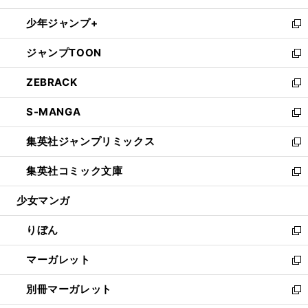
開
ウ
ン
ウ
し
少年ジャンプ+
く
で
ド
ィ
い
新
開
ウ
ン
ウ
し
ジャンプTOON
く
で
ド
ィ
い
新
開
ウ
ン
ウ
し
ZEBRACK
く
で
ド
ィ
い
新
開
ウ
ン
ウ
し
S-MANGA
く
で
ド
ィ
い
新
開
ウ
ン
ウ
し
集英社ジャンプリミックス
く
で
ド
ィ
い
新
開
ウ
ン
ウ
し
集英社コミック文庫
く
で
ド
ィ
い
新
開
ウ
ン
ウ
し
少女マンガ
く
で
ド
ィ
い
開
ウ
ン
ウ
りぼん
く
で
ド
ィ
新
開
ウ
ン
し
マーガレット
く
で
ド
い
新
開
ウ
ウ
し
別冊マーガレット
く
で
ィ
い
新
開
ン
ウ
し