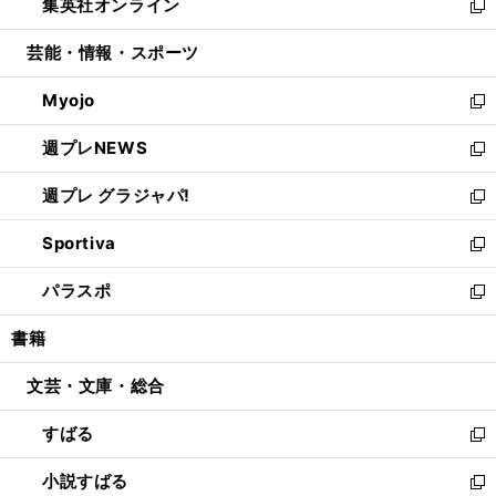
集英社オンライン
く
で
ド
ィ
い
新
開
ウ
ン
ウ
し
芸能・情報・スポーツ
く
で
ド
ィ
い
開
ウ
ン
ウ
Myojo
く
で
ド
ィ
新
開
ウ
ン
し
週プレNEWS
く
で
ド
い
新
開
ウ
ウ
し
週プレ グラジャパ!
く
で
ィ
い
新
開
ン
ウ
し
Sportiva
く
ド
ィ
い
新
ウ
ン
ウ
し
パラスポ
で
ド
ィ
い
新
開
ウ
ン
ウ
し
書籍
く
で
ド
ィ
い
開
ウ
ン
ウ
文芸・文庫・総合
く
で
ド
ィ
開
ウ
ン
すばる
く
で
ド
新
開
ウ
し
小説すばる
く
で
い
新