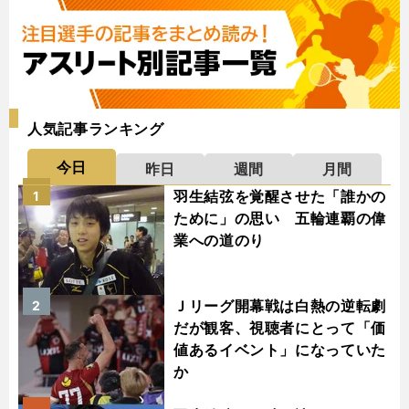
人気記事ランキング
今日
昨日
週間
月間
羽生結弦を覚醒させた「誰かの
1
ために」の思い 五輪連覇の偉
業への道のり
Ｊリーグ開幕戦は白熱の逆転劇
2
だが観客、視聴者にとって「価
値あるイベント」になっていた
か