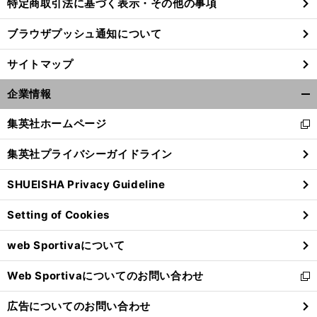
特定商取引法に基づく表示・その他の事項
ブラウザプッシュ通知について
前
へ
サイトマップ
企業情報
開
く/
集英社ホームページ
新
閉
し
じ
集英社プライバシーガイドライン
い
る
ウ
SHUEISHA Privacy Guideline
ィ
ン
Setting of Cookies
ド
ウ
web Sportivaについて
で
開
Web Sportivaについてのお問い合わせ
く
新
し
広告についてのお問い合わせ
い