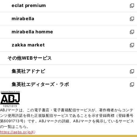
し
eclat premium
く
で
ド
ィ
い
新
開
ウ
ン
ウ
し
mirabella
く
で
ド
ィ
い
新
開
ウ
ン
ウ
し
mirabella homme
く
で
ド
ィ
い
新
開
ウ
ン
ウ
し
zakka market
く
で
ド
ィ
い
新
開
ウ
ン
ウ
し
その他WEBサービス
く
で
ド
ィ
い
開
ウ
ン
ウ
集英社アドナビ
く
で
ド
ィ
新
開
ウ
ン
し
集英社エディターズ・ラボ
く
で
ド
い
新
開
ウ
ウ
し
く
で
ィ
い
開
ン
ウ
ABJマークは、この電子書店・電子書籍配信サービスが、著作権者からコンテ
く
ド
ィ
ンツ使用許諾を得た正規版配信サービスであることを示す登録商標（登録番号
ウ
ン
第6091713号）です。ABJマークの詳細、ABJマークを掲示しているサービス
で
ド
の一覧はこちら。
開
ウ
https://aebs.or.jp/
新
く