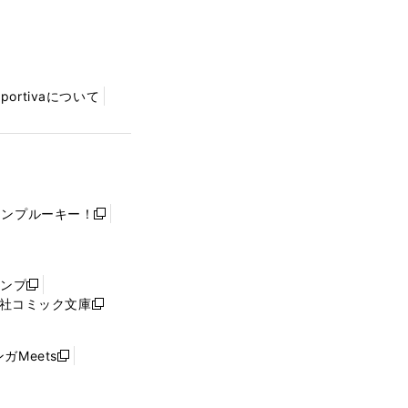
Sportivaについて
ャンプルーキー！
新
し
い
ウ
ャンプ
新
ィ
社コミック文庫
し
新
ン
い
し
ド
ウ
い
ウ
ガMeets
新
ィ
ウ
で
し
ン
ィ
開
い
ド
ン