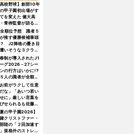
高校野球】創部10年
の甲子園初出場がす
てを変えた 健大高
・青栁監督が語る
機動破壊」はこうし
1全順位予想 識者５
生まれた
が推す優勝候補筆頭
？ J2降格の憂き目
遭いそうな３クラブ
は？
春制が導入されたJ1
ーグ2026－27シー
ンの行方はいかに!?
５人の識者が全順位
大胆予想
お前がラクして生意
だな」「あいつ若い
せに」厳しい言葉を
びせられるも佐藤慎
郎が貫いた誇りとフ
夏の甲子園2026】
ンへの思い
隷クリストファー・
部陸の「２回加速す
」規格外のストレー