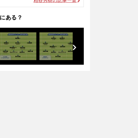
粕谷秀樹の記事一覧
にある？
前
へ