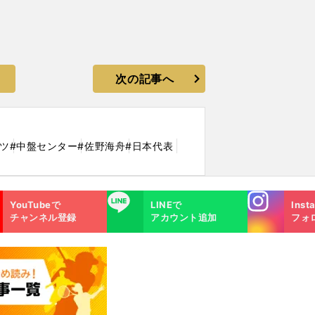
次の記事へ
ツ
#中盤センター
#佐野海舟
#日本代表
Instagra
LINE
YouTubeで
LINEで
Inst
m
チャンネル登録
アカウント追加
フォ