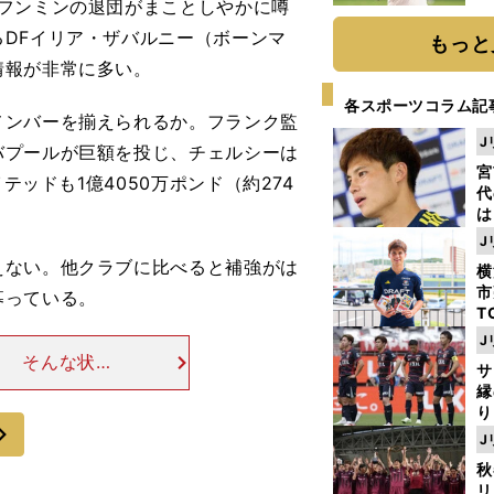
フンミンの退団がまことしやかに噂
ト
く
DFイリア・ザバルニー（ボーンマ
もっと
情報が非常に多い。
各スポーツコラム記
ンバーを揃えられるか。フランク監
J
バプールが巨額を投じ、チェルシーは
宮
テッドも1億4050万ポンド（約274
代
は
が
J
日
えない。他クラブに比べると補強がは
横
た
市
募っている。
T
K
J
級
】 そんな状況
サ
ャ
名前が浮上した。
縁
ンターのロドリ
り
次
開
J
見
秋
リ