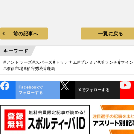
前の記事へ
一覧に戻る
キーワード
#アントラーズ
#スパーズ
#トッテナム
#プレミア
#ボランチ
#マイン
#移籍市場
#粕谷秀樹
#鹿島
ebo
X
YouTube
Facebookで
Xでフォローする
ok
フォローする