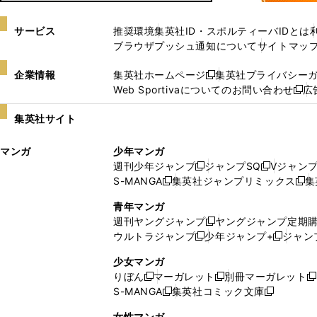
サービス
推奨環境
集英社ID・スポルティーバIDとは
ブラウザプッシュ通知について
サイトマッ
企業情報
集英社ホームページ
集英社プライバシー
新
Web Sportivaについてのお問い合わせ
広
し
新
い
し
集英社サイト
ウ
い
ィ
ウ
マンガ
少年マンガ
ン
ィ
週刊少年ジャンプ
ジャンプSQ
Vジャン
ド
ン
新
新
S-MANGA
集英社ジャンプリミックス
集
ウ
ド
新
し
し
新
で
ウ
し
い
い
し
青年マンガ
開
で
い
ウ
ウ
い
週刊ヤングジャンプ
ヤングジャンプ定期
新
く
開
ウ
ィ
ィ
ウ
ウルトラジャンプ
少年ジャンプ+
ジャン
新
し
新
く
ィ
ン
ン
ィ
し
い
し
ン
ド
ド
ン
少女マンガ
い
ウ
い
ド
ウ
ウ
ド
りぼん
マーガレット
別冊マーガレット
新
新
新
ウ
ィ
ウ
ウ
で
で
ウ
S-MANGA
集英社コミック文庫
し
新
し
新
ィ
ン
ィ
で
開
開
で
い
し
い
し
ン
ド
ン
女性マンガ