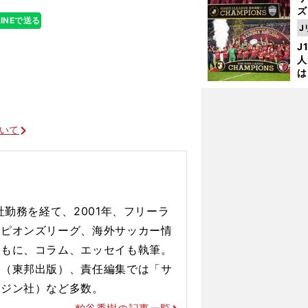
ズ
LINEで送る
J
を
J
人
は
に
と
ついて
勤務を経て、2001年
、フリーラ
ンピオンズリーグ、
海外サッカー情
ともに、コラム
、エッセイも執筆。
か
GK
』（東邦出
版）、責任編集では「サ
ガジン
社）など多数。