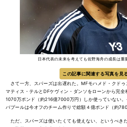
日本代表の未来を考えても佐野海舟の成長は重要 phot
この記事に関連する写真を見
さて一方、スパーズは出遅れた。MFモハメド・クドゥ
マティス・テルとDFケヴィン・ダンソをローンから完全
1070万ポンド（約216億7000万円）しか使っていな
バプールは今オフのチーム作りで総額４億ポンド（約78
ただ、スパーズは使いたくても使えない、というべきだ