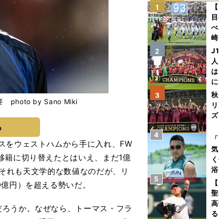
【
1
目
べ
崎
「
J
2
て
人
は
に
と
秋
3
o by Sano Miki
リ
ズ
る
4
を
「
スをウェストハムから手に入れ、FW
気
移籍に切り替えたとはいえ、まだ1億
く
浴
い。それも天文学的な数値なのだが、リ
5
太
【
0億円）を超える勢いだ。
ァ
聖
高
ろうか。なぜなら、トーマス・フラ
る