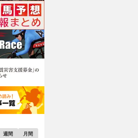
週間
月間