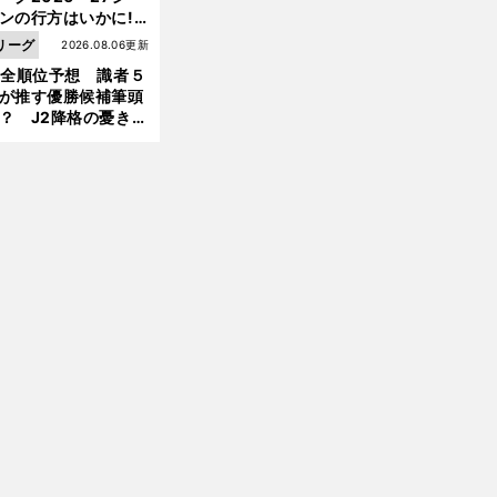
ンの行方はいかに!?
５人の識者が全順位
リーグ
2026.08.06更新
大胆予想
1全順位予想 識者５
が推す優勝候補筆頭
？ J2降格の憂き目
遭いそうな３クラブ
は？
前
へ