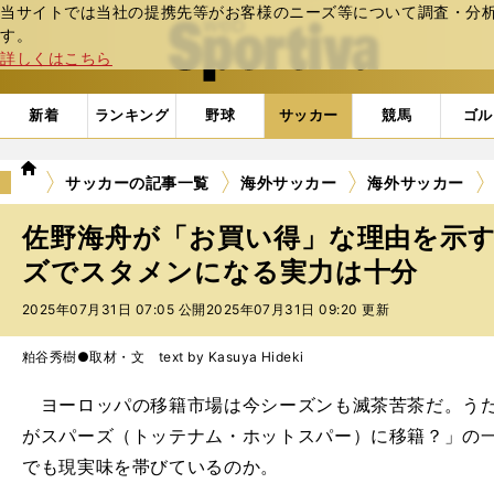
当サイトでは当社の提携先等がお客様のニーズ等について調査・分析し
web Sportiva (webスポルティーバ)
す。
詳しくはこちら
新着
ランキング
野球
サッカー
競馬
ゴル
we
サッカーの記事一覧
海外サッカー
海外サッカー
b
ス
佐野海舟が「お買い得」な理由を示
ポ
ル
ズでスタメンになる実力は十分
テ
2025年07月31日 07:05 公開
2025年07月31日 09:20 更新
ィ
ー
バ
粕谷秀樹●取材・文 text by Kasuya Hideki
ヨーロッパの移籍市場は今シーズンも滅茶苦茶だ。うだ
がスパーズ（トッテナム・ホットスパー）に移籍？」の
でも現実味を帯びているのか。