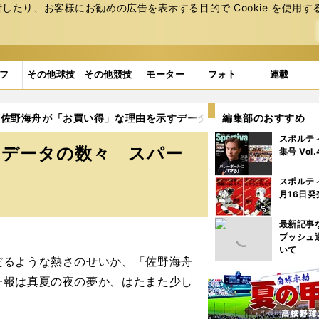
たり、お客様にお勧めの広告を表⽰する⽬的で Cookie を使⽤す
フ
その他球技
その他競技
モーター
フォト
連載
佐野海舟が「お買い得」な理由を示すデータの数々 スパーズでス
編集部のおすすめ
スポルテ
すデータの数々 スパー
集号 Vol
スポルテ
月16日発
最新記事
プッシュ
いて
るような熱さのせいか、「佐野海舟
一報は真夏の夜の夢か、はたまた少し