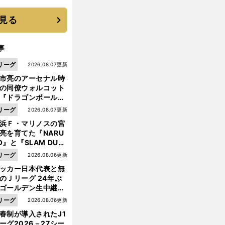
 それでもプロではな
大学進学を選ぶ理由
見る
事
リーグ
2026.08.07更新
市亮のアーセナル時
の同僚ウォルコット
『ドラゴンボール』
大好き ポドルスキは
リーグ
2026.08.07更新
向小次郎に憧れてい
浜Ｆ・マリノスの宮
亮を育てた『NARU
O』と『SLAM DUN
』 中京大中京の同
リーグ
2026.08.06更新
生・木原龍一は"ジ
ッカー日本代表と無
ンプ係"だった
のＪリーグ 24年ぶ
ゴールデン生中継の
幕戦でヘタな試合は
リーグ
2026.08.06更新
せられない
春制が導入されたJ1
ーグ2026－27シー