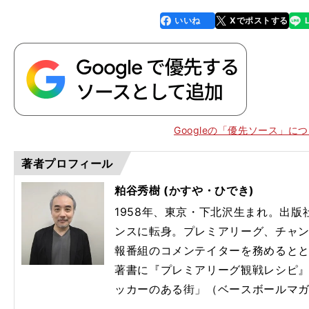
いいね
Xでポストする
line
faceboo
x
k
Googleの「優先ソース」に
著者プロフィール
粕谷秀樹 (かすや・ひでき)
1958年、東京・下北沢生まれ。出版社
ンスに転身。プレミアリーグ、チャ
、
報番組のコメンテイターを務めると
著書に『プレミアリーグ観戦レシピ
ッカーのある街」（ベースボールマ