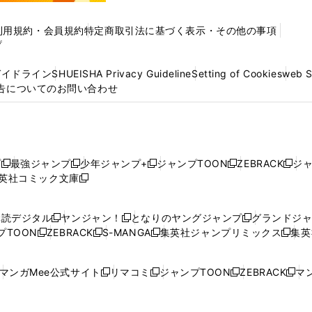
利用規約・会員規約
特定商取引法に基づく表示・その他の事項
プ
ガイドライン
SHUEISHA Privacy Guideline
Setting of Cookies
web 
告についてのお問い合わせ
プ
最強ジャンプ
少年ジャンプ+
ジャンプTOON
ZEBRACK
ジ
新
新
新
新
新
英社コミック文庫
し
新
し
し
し
し
い
い
し
い
い
い
ウ
ウ
い
ウ
ウ
ウ
購読デジタル
ヤンジャン！
となりのヤングジャンプ
グランドジ
新
新
新
ィ
ィ
ウ
ィ
ィ
ィ
プTOON
ZEBRACK
S-MANGA
集英社ジャンプリミックス
集英
新
し
新
し
新
し
新
ン
ン
ィ
ン
ン
ン
し
い
し
い
し
い
し
ド
ド
ン
ド
ド
ド
い
ウ
い
ウ
い
ウ
い
ウ
ウ
ド
ウ
ウ
ウ
マンガMee公式サイト
リマコミ
ジャンプTOON
ZEBRACK
マン
新
新
新
新
ウ
ィ
ウ
ィ
ウ
ィ
ウ
で
で
ウ
で
で
で
し
し
し
し
し
ィ
ン
ィ
ン
ィ
ン
ィ
開
開
で
開
開
開
い
い
い
い
い
ン
ド
ン
ド
ン
ド
ン