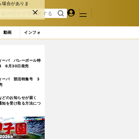
る場合がありま
マイペ
閉じ
検索
メニュ
ー
る
す
ジ
る
動画
インフォ
タメンになる実力は十分
ィーバ バレーボール特
.4 6月30日発売
ィーバ 部活特集号 3
売
などのお知らせが届く
通知を受け取る方法につ