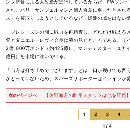
ンク監督による大改造が進行しているからだ。FWソン・
され、パリ・サンジェルマンと個人合意に至ったとされる
ス）を横取りしようとしているなど、憶測の域を出ない
プレシーズンの間に戦力を再精査し、どれだけ戦えるメ
督とダニエル・レヴィ会長は腕の見せどころである。リ
2億1800万ポンド（約425億）、マンチェスター・ユナイ
億円）を市場に注いでいる。
「当方は打ち止めでございます」とは、口が裂けても言
かどっていないため、スパーズサポーターはイライラが
次のページへ
【佐野海舟の昨季スタッツは他を圧倒
のなか、7月中旬に突如として「KAISYU SANO」の
スパーズの現状を踏まえるとわからなくはない。中盤セ
ゴ・ベンタンク
1
2
3
4
のページへ
1 / 4