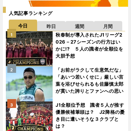
人気記事ランキング
今日
昨日
週間
月間
秋春制が導入されたJ1リーグ2
1
026－27シーズンの行方はい
かに!? ５人の識者が全順位を
大胆予想
「お前がラクして生意気だな」
2
「あいつ若いくせに」厳しい言
葉を浴びせられるも佐藤慎太郎
が貫いた誇りとファンへの思い
J1全順位予想 識者５人が推す
3
優勝候補筆頭は？ J2降格の憂
き目に遭いそうな３クラブと
は？