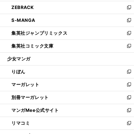
開
ウ
ン
ウ
し
ZEBRACK
く
で
ド
ィ
い
新
開
ウ
ン
ウ
し
S-MANGA
く
で
ド
ィ
い
新
開
ウ
ン
ウ
し
集英社ジャンプリミックス
く
で
ド
ィ
い
新
開
ウ
ン
ウ
し
集英社コミック文庫
く
で
ド
ィ
い
新
開
ウ
ン
ウ
し
少女マンガ
く
で
ド
ィ
い
開
ウ
ン
ウ
りぼん
く
で
ド
ィ
新
開
ウ
ン
し
マーガレット
く
で
ド
い
新
開
ウ
ウ
し
別冊マーガレット
く
で
ィ
い
新
開
ン
ウ
し
マンガMee公式サイト
く
ド
ィ
い
新
ウ
ン
ウ
し
リマコミ
で
ド
ィ
い
新
開
ウ
ン
ウ
し