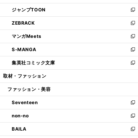
開
ウ
ン
ウ
し
ジャンプTOON
く
で
ド
ィ
い
新
開
ウ
ン
ウ
し
ZEBRACK
く
で
ド
ィ
い
新
開
ウ
ン
ウ
し
マンガMeets
く
で
ド
ィ
い
新
開
ウ
ン
ウ
し
S-MANGA
く
で
ド
ィ
い
新
開
ウ
ン
ウ
し
集英社コミック文庫
く
で
ド
ィ
い
新
開
ウ
ン
ウ
し
取材・ファッション
く
で
ド
ィ
い
開
ウ
ン
ウ
ファッション・美容
く
で
ド
ィ
開
ウ
ン
Seventeen
く
で
ド
新
開
ウ
し
non-no
く
で
い
新
開
ウ
し
BAILA
く
ィ
い
新
ン
ウ
し