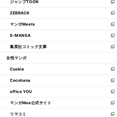
ジャンプTOON
く
で
ド
ィ
い
新
開
ウ
ン
ウ
し
ZEBRACK
く
で
ド
ィ
い
新
開
ウ
ン
ウ
し
マンガMeets
く
で
ド
ィ
い
新
開
ウ
ン
ウ
し
S-MANGA
く
で
ド
ィ
い
新
開
ウ
ン
ウ
し
集英社コミック文庫
く
で
ド
ィ
い
新
開
ウ
ン
ウ
し
女性マンガ
く
で
ド
ィ
い
開
ウ
ン
ウ
Cookie
く
で
ド
ィ
新
開
ウ
ン
し
Cocohana
く
で
ド
い
新
開
ウ
ウ
し
office YOU
く
で
ィ
い
新
開
ン
ウ
し
マンガMee公式サイト
く
ド
ィ
い
新
ウ
ン
ウ
し
リマコミ
で
ド
ィ
い
新