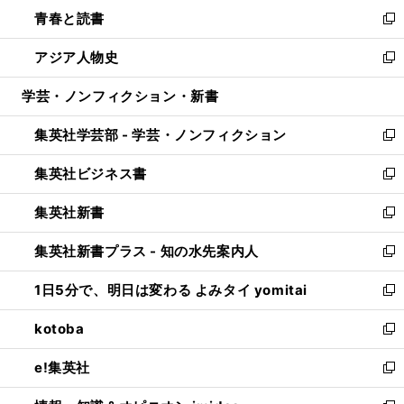
ン
ウ
し
青春と読書
で
ド
ィ
い
新
開
ウ
ン
ウ
し
アジア人物史
く
で
ド
ィ
い
新
開
ウ
ン
ウ
し
学芸・ノンフィクション・新書
く
で
ド
ィ
い
開
ウ
ン
ウ
集英社学芸部 - 学芸・ノンフィクション
く
で
ド
ィ
新
開
ウ
ン
し
集英社ビジネス書
く
で
ド
い
新
開
ウ
ウ
し
集英社新書
く
で
ィ
い
新
開
ン
ウ
し
集英社新書プラス - 知の水先案内人
く
ド
ィ
い
新
ウ
ン
ウ
し
1日5分で、明日は変わる よみタイ yomitai
で
ド
ィ
い
新
開
ウ
ン
ウ
し
kotoba
く
で
ド
ィ
い
新
開
ウ
ン
ウ
し
e!集英社
く
で
ド
ィ
い
新
開
ウ
ン
ウ
し