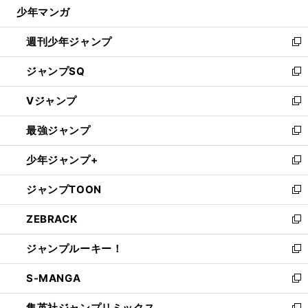
じ
】
？
な
、
」
少年マンガ
金
！
サ
」
、
お
」
!
?
で
る
田喜稔がその正体を激白
根っからの「
ッカー小僧
と呼ばれる木村和司だが
実は「
好み小僧
だった
開
週刊少年ジャンプ
く
新
し
ジャンプSQ
い
新
ウ
し
Vジャンプ
ィ
い
新
ン
ウ
し
最強ジャンプ
ド
ィ
い
新
ウ
ン
ウ
し
少年ジャンプ+
で
ド
ィ
い
新
開
ウ
ン
ウ
し
ジャンプTOON
く
で
ド
ィ
い
新
開
ウ
ン
ウ
し
ZEBRACK
く
で
ド
ィ
い
新
開
ウ
ン
ウ
し
ジャンプルーキー！
く
で
ド
ィ
い
新
開
ウ
ン
ウ
し
S-MANGA
く
で
ド
ィ
い
新
開
ウ
ン
ウ
し
集英社ジャンプリミックス
く
で