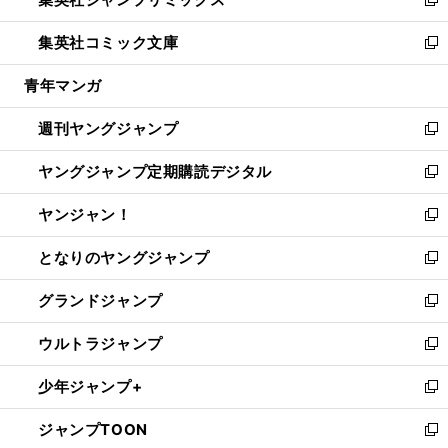
ド
ィ
い
新
開
ウ
ン
ウ
し
集英社コミック文庫
く
で
ド
ィ
い
新
開
ウ
ン
ウ
し
青年マンガ
く
で
ド
ィ
い
開
ウ
ン
ウ
週刊ヤングジャンプ
く
で
ド
ィ
新
開
ウ
ン
し
ヤングジャンプ定期購読デジタル
く
で
ド
い
新
開
ウ
ウ
し
ヤンジャン！
く
で
ィ
い
新
開
ン
ウ
し
となりのヤングジャンプ
く
ド
ィ
い
新
ウ
ン
ウ
し
グランドジャンプ
で
ド
ィ
い
新
開
ウ
ン
ウ
し
ウルトラジャンプ
く
で
ド
ィ
い
新
開
ウ
ン
ウ
し
少年ジャンプ+
く
で
ド
ィ
い
新
開
ウ
ン
ウ
し
ジャンプTOON
く
で
ド
ィ
い
新