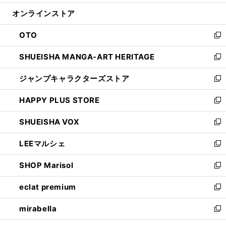
開
ン
ウ
オンラインストア
く
ド
ィ
ウ
ン
OTO
で
ド
新
開
ウ
し
SHUEISHA MANGA-ART HERITAGE
く
で
い
新
開
ウ
し
ジャンプキャラクターズストア
く
ィ
い
新
ン
ウ
し
HAPPY PLUS STORE
ド
ィ
い
新
ウ
ン
ウ
し
SHUEISHA VOX
で
ド
ィ
い
新
開
ウ
ン
ウ
し
LEEマルシェ
く
で
ド
ィ
い
新
開
ウ
ン
ウ
し
SHOP Marisol
く
で
ド
ィ
い
新
開
ウ
ン
ウ
し
eclat premium
く
で
ド
ィ
い
新
開
ウ
ン
ウ
し
mirabella
く
で
ド
ィ
い
新
開
ウ
ン
ウ
し