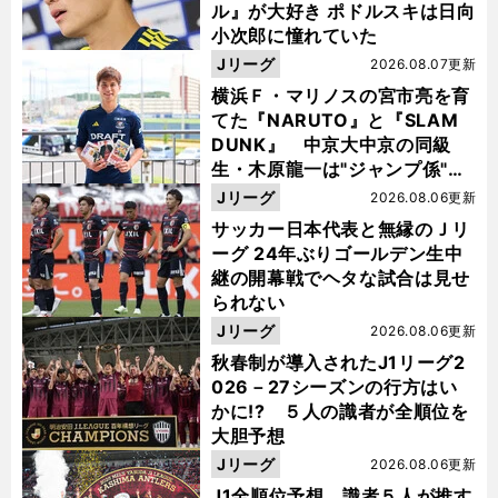
ル』が大好き ポドルスキは日向
小次郎に憧れていた
Jリーグ
2026.08.07更新
横浜Ｆ・マリノスの宮市亮を育
てた『NARUTO』と『SLAM
DUNK』 中京大中京の同級
生・木原龍一は"ジャンプ係"だ
った
Jリーグ
2026.08.06更新
サッカー日本代表と無縁のＪリ
ーグ 24年ぶりゴールデン生中
継の開幕戦でヘタな試合は見せ
られない
Jリーグ
2026.08.06更新
秋春制が導入されたJ1リーグ2
026－27シーズンの行方はい
かに!? ５人の識者が全順位を
大胆予想
Jリーグ
2026.08.06更新
J1全順位予想 識者５人が推す