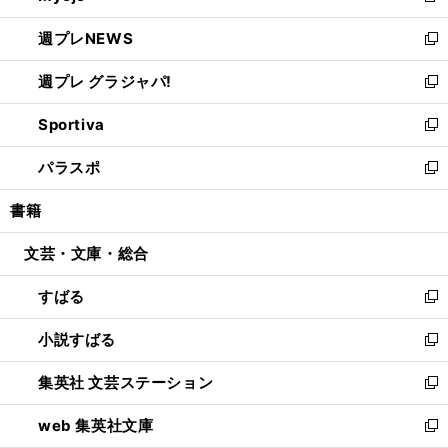
開
ウ
ン
し
週プレNEWS
く
で
ド
い
新
開
ウ
ウ
し
週プレ グラジャパ!
く
で
ィ
い
新
開
ン
ウ
し
Sportiva
く
ド
ィ
い
新
ウ
ン
ウ
し
パラスポ
で
ド
ィ
い
新
開
ウ
ン
ウ
し
書籍
く
で
ド
ィ
い
開
ウ
ン
ウ
文芸・文庫・総合
く
で
ド
ィ
開
ウ
ン
すばる
く
で
ド
新
開
ウ
し
小説すばる
く
で
い
新
開
ウ
し
集英社 文芸ステーション
く
ィ
い
新
ン
ウ
し
web 集英社文庫
ド
ィ
い
新
ウ