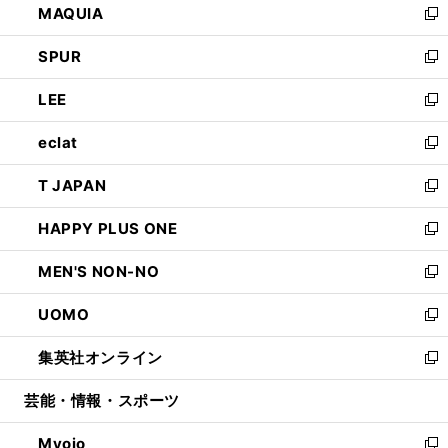
MAQUIA
ド
ィ
い
新
ウ
ン
ウ
し
SPUR
で
ド
ィ
い
新
開
ウ
ン
ウ
し
LEE
く
で
ド
ィ
い
新
開
ウ
ン
ウ
し
eclat
く
で
ド
ィ
い
新
開
ウ
ン
ウ
し
T JAPAN
く
で
ド
ィ
い
新
開
ウ
ン
ウ
し
HAPPY PLUS ONE
く
で
ド
ィ
い
新
開
ウ
ン
ウ
し
MEN'S NON-NO
く
で
ド
ィ
い
新
開
ウ
ン
ウ
し
UOMO
く
で
ド
ィ
い
新
開
ウ
ン
ウ
し
集英社オンライン
く
で
ド
ィ
い
新
開
ウ
ン
ウ
し
芸能・情報・スポーツ
く
で
ド
ィ
い
開
ウ
ン
ウ
Myojo
く
で
ド
ィ
新