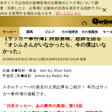
当サイトでは当社の提携先等がお客様のニーズ等について調
査・分析したり、お客様にお勧めの広告を表⽰する⽬的で Co
閉じ
okie を使⽤する場合があります。
詳しくはこちら
る
マイペ
web Sportiva (webスポルティーバ)
検索
メニュ
we
ー
サッカーの記事一覧
Jリーグ他
Jリーグ
【サッ
b
ジ
サッカー
競馬
ゴルフ
その他球技
その他競技
モー
ス
【サッカー事件簿】阿部勇樹、恩師を語る
ポ
「オシムさんがいなかったら、今の僕はいな
ル
かった」
テ
ィ
2026年03月25日 06:45 公開
2026年03月25日 06:45 更新
ー
バ
佐藤 俊●取材・構成 text by Shun Sato
甲斐啓二郎●撮影 photo by Keijiro Kai
スポルティーバの過去の人気記事をご紹介！ 本日はサッ
カー事件簿の連載です。
「日本サッカー、あの事件の真相」第13回