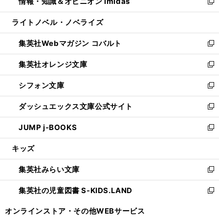
情報・知識＆オピニオン imidas
く
で
ド
ィ
い
新
開
ウ
ン
ウ
し
ライトノベル・ノベライズ
く
で
ド
ィ
い
開
ウ
ン
ウ
集英社Webマガジン コバルト
く
で
ド
ィ
新
開
ウ
ン
し
集英社オレンジ文庫
く
で
ド
い
新
開
ウ
ウ
し
シフォン文庫
く
で
ィ
い
新
開
ン
ウ
し
ダッシュエックス文庫公式サイト
く
ド
ィ
い
新
ウ
ン
ウ
し
JUMP j-BOOKS
で
ド
ィ
い
新
開
ウ
ン
ウ
し
キッズ
く
で
ド
ィ
い
開
ウ
ン
ウ
集英社みらい文庫
く
で
ド
ィ
新
開
ウ
ン
し
集英社の児童図書 S-KIDS.LAND
く
で
ド
い
新
開
ウ
ウ
し
オンラインストア・
その他WEBサービス
く
で
ィ
い