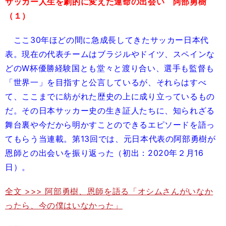
サッカー人生を劇的に変えた運命の出会い 阿部勇樹
（１）
ここ30年ほどの間に急成長してきたサッカー日本代
表。現在の代表チームはブラジルやドイツ、スペインな
どのW杯優勝経験国とも堂々と渡り合い、選手も監督も
「世界一」を目指すと公言しているが、それらはすべ
て、ここまでに紡がれた歴史の上に成り立っているもの
だ。その日本サッカー史の生き証人たちに、知られざる
舞台裏や今だから明かすことのできるエピソードを語っ
てもらう当連載。第13回では、元日本代表の阿部勇樹が
恩師との出会いを振り返った（初出：2020年２月16
日）。
全文 >>> 阿部勇樹、恩師を語る「オシムさんがいなか
ったら、今の僕はいなかった」