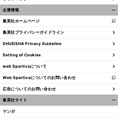
企業情報
開
く/
集英社ホームページ
新
閉
し
じ
集英社プライバシーガイドライン
い
る
ウ
SHUEISHA Privacy Guideline
ィ
ン
Setting of Cookies
ド
ウ
web Sportivaについて
で
開
Web Sportivaについてのお問い合わせ
く
新
し
広告についてのお問い合わせ
い
ウ
集英社サイト
ィ
開
ン
く/
マンガ
ド
閉
ウ