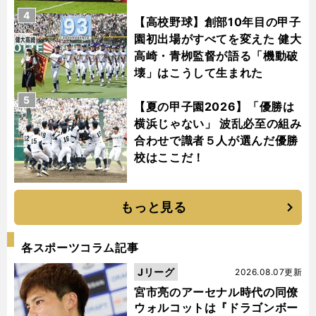
4
【高校野球】創部10年目の甲子
園初出場がすべてを変えた 健大
高崎・青栁監督が語る「機動破
壊」はこうして生まれた
5
【夏の甲子園2026】「優勝は
横浜じゃない」 波乱必至の組み
合わせで識者５人が選んだ優勝
校はここだ！
もっと見る
各スポーツコラム記事
Jリーグ
2026.08.07更新
宮市亮のアーセナル時代の同僚
ウォルコットは『ドラゴンボー