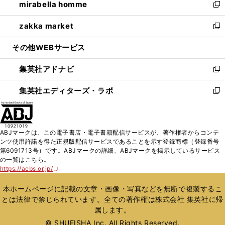
mirabella homme
く
で
ド
ィ
い
新
開
ウ
ン
ウ
し
zakka market
く
で
ド
ィ
い
新
開
ウ
ン
ウ
し
その他WEBサービス
く
で
ド
ィ
い
開
ウ
ン
ウ
集英社アドナビ
く
で
ド
ィ
新
開
ウ
ン
し
集英社エディターズ・ラボ
く
で
ド
い
新
開
ウ
ウ
し
く
で
ィ
い
開
ン
ウ
ABJマークは、この電子書店・電子書籍配信サービスが、著作権者からコンテ
く
ド
ィ
ンツ使用許諾を得た正規版配信サービスであることを示す登録商標（登録番号
ウ
ン
第6091713号）です。ABJマークの詳細、ABJマークを掲示しているサービス
で
ド
の一覧はこちら。
開
ウ
https://aebs.or.jp/
新
く
で
し
い
開
本ホームページに記載の文章・画像・写真などを無断で複製するこ
ウ
く
とは法律で禁じられています。全ての著作権は株式会社 集英社に帰
ィ
属します。
ン
ド
© SHUEISHA Inc. All Rights Reserved.