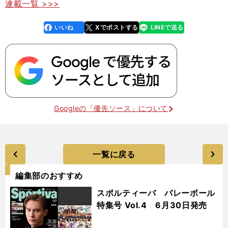
連載一覧 >>>
いいね
Xでポストする
LINEで送る
line
faceboo
x
k
Googleの「優先ソース」について
一覧に戻る
編集部のおすすめ
スポルティーバ バレーボール
特集号 Vol.4 6月30日発売