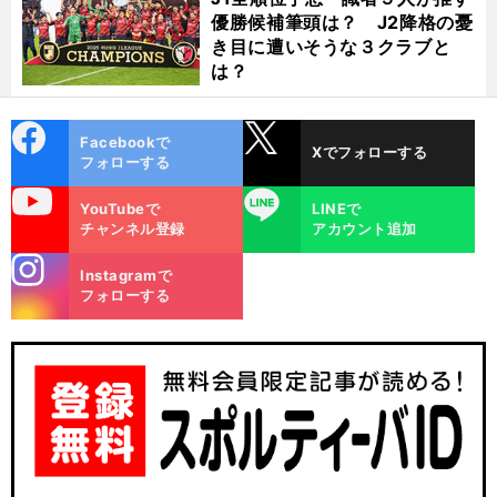
優勝候補筆頭は？ J2降格の憂
き目に遭いそうな３クラブと
は？
cebo
X
Facebookで
Xでフォローする
ok
フォローする
uTube
LINE
YouTubeで
LINEで
チャンネル登録
アカウント追加
stagra
Instagramで
m
フォローする