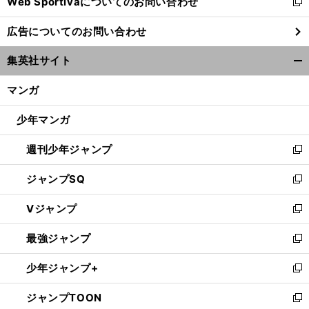
Web Sportivaについてのお問い合わせ
く
新
し
広告についてのお問い合わせ
い
ウ
集英社サイト
ィ
開
ン
く/
マンガ
ド
閉
ウ
じ
少年マンガ
で
る
開
週刊少年ジャンプ
く
新
し
ジャンプSQ
い
新
ウ
し
Vジャンプ
ィ
い
新
ン
ウ
し
最強ジャンプ
ド
ィ
い
新
ウ
ン
ウ
し
少年ジャンプ+
で
ド
ィ
い
新
開
ウ
ン
ウ
し
ジャンプTOON
く
で
ド
ィ
い
新