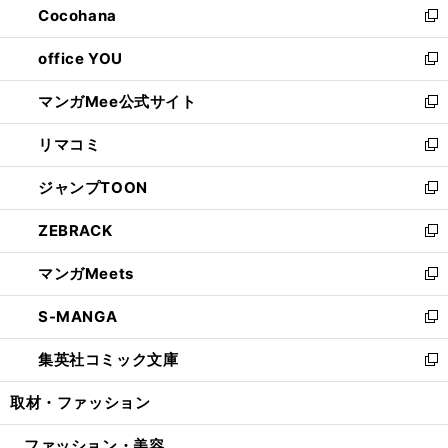
Cocohana
く
で
ド
い
新
開
ウ
ウ
し
office YOU
く
で
ィ
い
新
開
ン
ウ
し
マンガMee公式サイト
く
ド
ィ
い
新
ウ
ン
ウ
し
リマコミ
で
ド
ィ
い
新
開
ウ
ン
ウ
し
ジャンプTOON
く
で
ド
ィ
い
新
開
ウ
ン
ウ
し
ZEBRACK
く
で
ド
ィ
い
新
開
ウ
ン
ウ
し
マンガMeets
く
で
ド
ィ
い
新
開
ウ
ン
ウ
し
S-MANGA
く
で
ド
ィ
い
新
開
ウ
ン
ウ
し
集英社コミック文庫
く
で
ド
ィ
い
新
開
ウ
ン
ウ
し
取材・ファッション
く
で
ド
ィ
い
開
ウ
ン
ウ
ファッション・美容
く
で
ド
ィ