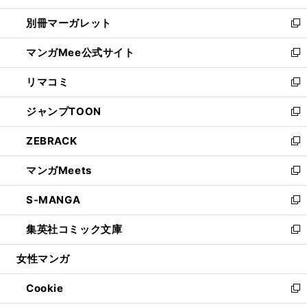
開
ウ
ウ
し
別冊マーガレット
く
で
ィ
い
新
開
ン
ウ
し
マンガMee公式サイト
く
ド
ィ
い
新
ウ
ン
ウ
し
リマコミ
で
ド
ィ
い
新
開
ウ
ン
ウ
し
ジャンプTOON
く
で
ド
ィ
い
新
開
ウ
ン
ウ
し
ZEBRACK
く
で
ド
ィ
い
新
開
ウ
ン
ウ
し
マンガMeets
く
で
ド
ィ
い
新
開
ウ
ン
ウ
し
S-MANGA
く
で
ド
ィ
い
新
開
ウ
ン
ウ
し
集英社コミック文庫
く
で
ド
ィ
い
新
開
ウ
ン
ウ
し
女性マンガ
く
で
ド
ィ
い
開
ウ
ン
ウ
Cookie
く
で
ド
ィ
新
開
ウ
ン
し