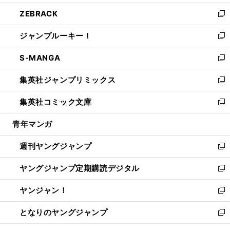
開
ウ
ン
ウ
し
ZEBRACK
く
で
ド
ィ
い
新
開
ウ
ン
ウ
し
ジャンプルーキー！
く
で
ド
ィ
い
新
開
ウ
ン
ウ
し
S-MANGA
く
で
ド
ィ
い
新
開
ウ
ン
ウ
し
集英社ジャンプリミックス
く
で
ド
ィ
い
新
開
ウ
ン
ウ
し
集英社コミック文庫
く
で
ド
ィ
い
新
開
ウ
ン
ウ
し
青年マンガ
く
で
ド
ィ
い
開
ウ
ン
ウ
週刊ヤングジャンプ
く
で
ド
ィ
新
開
ウ
ン
し
ヤングジャンプ定期購読デジタル
く
で
ド
い
新
開
ウ
ウ
し
ヤンジャン！
く
で
ィ
い
新
開
ン
ウ
し
となりのヤングジャンプ
く
ド
ィ
い
新
ウ
ン
ウ
し