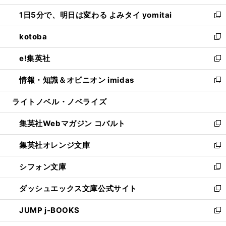
ウ
ン
ウ
し
1日5分で、明日は変わる よみタイ yomitai
で
ド
ィ
い
新
開
ウ
ン
ウ
し
kotoba
く
で
ド
ィ
い
新
開
ウ
ン
ウ
し
e!集英社
く
で
ド
ィ
い
新
開
ウ
ン
ウ
し
情報・知識＆オピニオン imidas
く
で
ド
ィ
い
新
開
ウ
ン
ウ
し
ライトノベル・ノベライズ
く
で
ド
ィ
い
開
ウ
ン
ウ
集英社Webマガジン コバルト
く
で
ド
ィ
新
開
ウ
ン
し
集英社オレンジ文庫
く
で
ド
い
新
開
ウ
ウ
し
シフォン文庫
く
で
ィ
い
新
開
ン
ウ
し
ダッシュエックス文庫公式サイト
く
ド
ィ
い
新
ウ
ン
ウ
し
JUMP j-BOOKS
で
ド
ィ
い
新
開
ウ
ン
ウ
し