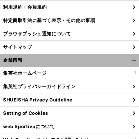
利用規約・会員規約
特定商取引法に基づく表示・その他の事項
ブラウザプッシュ通知について
サイトマップ
企業情報
開
く/
集英社ホームページ
新
閉
し
じ
集英社プライバシーガイドライン
い
る
ウ
SHUEISHA Privacy Guideline
ィ
ン
Setting of Cookies
ド
ウ
web Sportivaについて
で
開