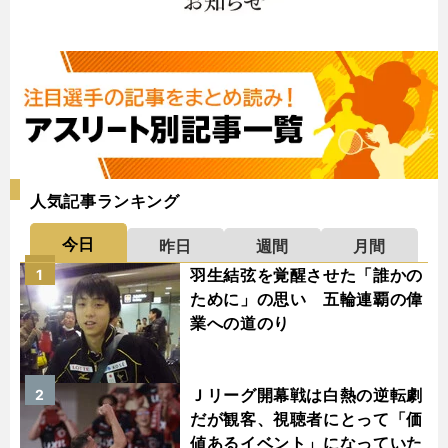
人気記事ランキング
今日
昨日
週間
月間
羽生結弦を覚醒させた「誰かの
1
ために」の思い 五輪連覇の偉
業への道のり
Ｊリーグ開幕戦は白熱の逆転劇
2
だが観客、視聴者にとって「価
値あるイベント」になっていた