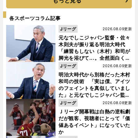
もっと見る
各スポーツコラム記事
Jリーグ
2026.08.09更新
元なでしこジャパン監督・佐々
木則夫が振り返る明治大時代
「練習もしない（木村）和司が
脚光を浴びて...。全然面白くな
い４年間でした」
Jリーグ
2026.08.09更新
明治大時代から別格だった木村
和司の技術 「実は僕、アイツ
のフェイントを真似していまし
た」と元なでしこジャパン監
督・佐々木則夫
Jリーグ
2026.08.08更新
Ｊリーグ開幕戦は白熱の逆転劇
だが観客、視聴者にとって「価
値あるイベント」になっていた
か