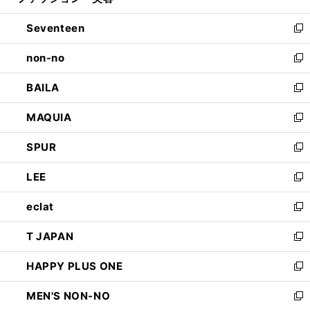
開
ウ
ン
Seventeen
く
で
ド
新
開
ウ
し
non-no
く
で
い
新
開
ウ
し
BAILA
く
ィ
い
新
ン
ウ
し
MAQUIA
ド
ィ
い
新
ウ
ン
ウ
し
SPUR
で
ド
ィ
い
新
開
ウ
ン
ウ
し
LEE
く
で
ド
ィ
い
新
開
ウ
ン
ウ
し
eclat
く
で
ド
ィ
い
新
開
ウ
ン
ウ
し
T JAPAN
く
で
ド
ィ
い
新
開
ウ
ン
ウ
し
HAPPY PLUS ONE
く
で
ド
ィ
い
新
開
ウ
ン
ウ
し
MEN'S NON-NO
く
で
ド
ィ
い
新