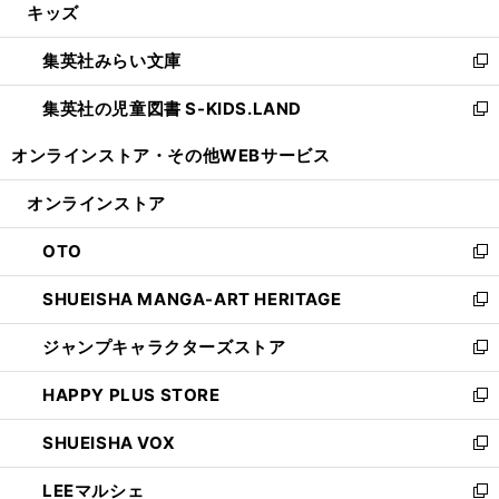
キッズ
く
で
ド
ィ
い
開
ウ
ン
ウ
集英社みらい文庫
く
で
ド
ィ
新
開
ウ
ン
し
集英社の児童図書 S-KIDS.LAND
く
で
ド
い
新
開
ウ
ウ
し
オンラインストア・
その他WEBサービス
く
で
ィ
い
開
ン
ウ
オンラインストア
く
ド
ィ
ウ
ン
OTO
で
ド
新
開
ウ
し
SHUEISHA MANGA-ART HERITAGE
く
で
い
新
開
ウ
し
ジャンプキャラクターズストア
く
ィ
い
新
ン
ウ
し
HAPPY PLUS STORE
ド
ィ
い
新
ウ
ン
ウ
し
SHUEISHA VOX
で
ド
ィ
い
新
開
ウ
ン
ウ
し
LEEマルシェ
く
で
ド
ィ
い
新