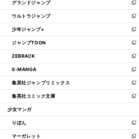
グランドジャンプ
で
ド
ィ
い
新
開
ウ
ン
ウ
し
ウルトラジャンプ
く
で
ド
ィ
い
新
開
ウ
ン
ウ
し
少年ジャンプ+
く
で
ド
ィ
い
新
開
ウ
ン
ウ
し
ジャンプTOON
く
で
ド
ィ
い
新
開
ウ
ン
ウ
し
ZEBRACK
く
で
ド
ィ
い
新
開
ウ
ン
ウ
し
S-MANGA
く
で
ド
ィ
い
新
開
ウ
ン
ウ
し
集英社ジャンプリミックス
く
で
ド
ィ
い
新
開
ウ
ン
ウ
し
集英社コミック文庫
く
で
ド
ィ
い
新
開
ウ
ン
ウ
し
少女マンガ
く
で
ド
ィ
い
開
ウ
ン
ウ
りぼん
く
で
ド
ィ
新
開
ウ
ン
し
マーガレット
く
で
ド
い
新