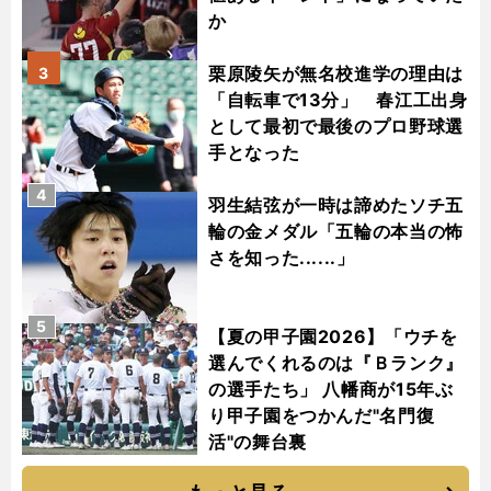
か
栗原陵矢が無名校進学の理由は
3
「自転車で13分」 春江工出身
として最初で最後のプロ野球選
手となった
4
羽生結弦が一時は諦めたソチ五
輪の金メダル「五輪の本当の怖
さを知った......」
5
【夏の甲子園2026】「ウチを
選んでくれるのは『Ｂランク』
の選手たち」 八幡商が15年ぶ
り甲子園をつかんだ"名門復
活"の舞台裏