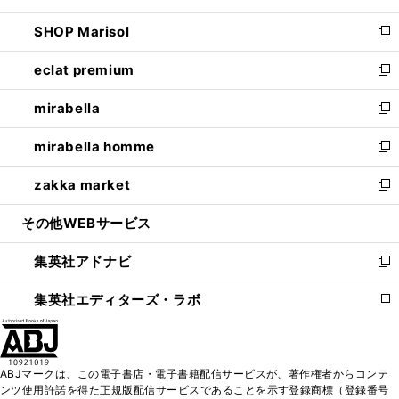
開
ウ
ン
ウ
し
SHOP Marisol
く
で
ド
ィ
い
新
開
ウ
ン
ウ
し
eclat premium
く
で
ド
ィ
い
新
開
ウ
ン
ウ
し
mirabella
く
で
ド
ィ
い
新
開
ウ
ン
ウ
し
mirabella homme
く
で
ド
ィ
い
新
開
ウ
ン
ウ
し
zakka market
く
で
ド
ィ
い
新
開
ウ
ン
ウ
し
その他WEBサービス
く
で
ド
ィ
い
開
ウ
ン
ウ
集英社アドナビ
く
で
ド
ィ
新
開
ウ
ン
し
集英社エディターズ・ラボ
く
で
ド
い
新
開
ウ
ウ
し
く
で
ィ
い
開
ン
ウ
ABJマークは、この電子書店・電子書籍配信サービスが、著作権者からコンテ
く
ド
ィ
ンツ使用許諾を得た正規版配信サービスであることを示す登録商標（登録番号
ウ
ン