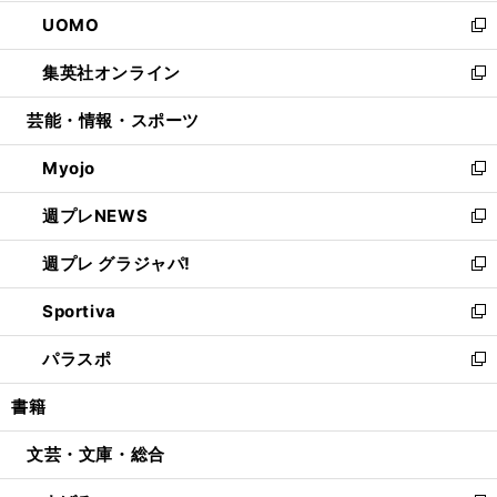
開
ウ
ン
ウ
し
UOMO
く
で
ド
ィ
い
新
開
ウ
ン
ウ
し
集英社オンライン
く
で
ド
ィ
い
新
開
ウ
ン
ウ
し
芸能・情報・スポーツ
く
で
ド
ィ
い
開
ウ
ン
ウ
Myojo
く
で
ド
ィ
新
開
ウ
ン
し
週プレNEWS
く
で
ド
い
新
開
ウ
ウ
し
週プレ グラジャパ!
く
で
ィ
い
新
開
ン
ウ
し
Sportiva
く
ド
ィ
い
新
ウ
ン
ウ
し
パラスポ
で
ド
ィ
い
新
開
ウ
ン
ウ
し
書籍
く
で
ド
ィ
い
開
ウ
ン
ウ
文芸・文庫・総合
く
で
ド
ィ
開
ウ
ン