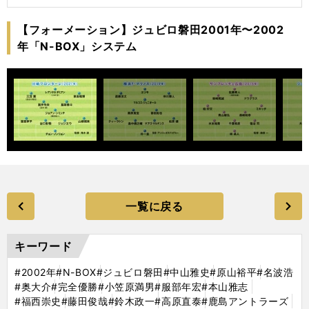
【フォーメーション】ジュビロ磐田2001年〜2002
年「N-BOX」システム
一覧に戻る
キーワード
#2002年
#N-BOX
#ジュビロ磐田
#中山雅史
#原山裕平
#名波浩
#奥大介
#完全優勝
#小笠原満男
#服部年宏
#本山雅志
#福西崇史
#藤田俊哉
#鈴木政一
#高原直泰
#鹿島アントラーズ