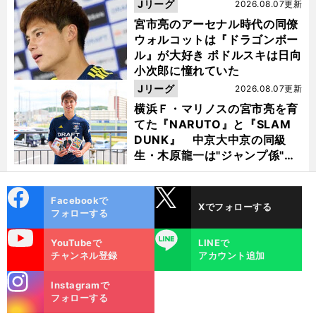
Jリーグ
2026.08.07更新
宮市亮のアーセナル時代の同僚
ウォルコットは『ドラゴンボー
ル』が大好き ポドルスキは日向
小次郎に憧れていた
Jリーグ
2026.08.07更新
横浜Ｆ・マリノスの宮市亮を育
てた『NARUTO』と『SLAM
DUNK』 中京大中京の同級
生・木原龍一は"ジャンプ係"だ
った
cebo
X
Facebookで
Xでフォローする
ok
フォローする
前
へ
uTube
LINE
YouTubeで
LINEで
チャンネル登録
アカウント追加
stagra
Instagramで
m
フォローする