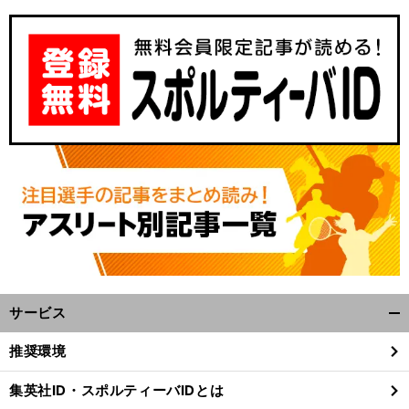
サービス
開
く/
推奨環境
閉
じ
集英社ID・スポルティーバIDとは
る