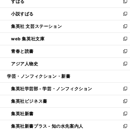
すばる
く
で
ド
新
開
ウ
し
小説すばる
く
で
い
新
開
ウ
し
集英社 文芸ステーション
く
ィ
い
新
ン
ウ
し
web 集英社文庫
ド
ィ
い
新
ウ
ン
ウ
し
青春と読書
で
ド
ィ
い
新
開
ウ
ン
ウ
し
アジア人物史
く
で
ド
ィ
い
新
開
ウ
ン
ウ
し
学芸・ノンフィクション・新書
く
で
ド
ィ
い
開
ウ
ン
ウ
集英社学芸部 - 学芸・ノンフィクション
く
で
ド
ィ
新
開
ウ
ン
し
集英社ビジネス書
く
で
ド
い
新
開
ウ
ウ
し
集英社新書
く
で
ィ
い
新
開
ン
ウ
し
集英社新書プラス - 知の水先案内人
く
ド
ィ
い
新