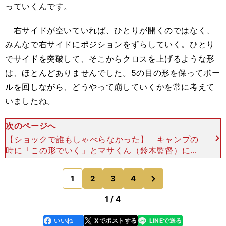
っていくんです。
右サイドが空いていれば、ひとりが開くのではなく、
みんなで右サイドにポジションをずらしていく。ひとり
でサイドを突破して、そこからクロスを上げるような形
は、ほとんどありませんでした。5の目の形を保ってボー
ルを回しながら、どうやって崩していくかを常に考えて
いましたね。
次のページへ
【ショックで誰もしゃべらなかった】 キャンプの
時に「この形でいく」とマサくん（鈴木監督）に言
われた時には、正直驚きました。 実際に形を作っ
ていくなかで、なかなかうまくいかないので「もう
次
1
2
3
4
のページへ
やめよう」と
1 / 4
いいね
Xでポストする
LINEで送る
line
faceboo
x
k