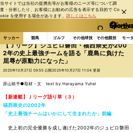
当サイトでは当社の提携先等がお客様のニーズ等について調
査・分析したり、お客様にお勧めの広告を表⽰する⽬的で Co
閉じ
okie を使⽤する場合があります。
詳しくはこちら
る
マイペ
web Sportiva (webスポルティーバ)
検索
メニュ
we
ー
サッカーの記事一覧
Jリーグ他
Jリーグ
【Ｊリ
b
ジ
サッカー
競馬
ゴルフ
その他球技
その他競技
モー
ス
【Ｊリーグ】ジュビロ磐田・福西崇史が200
ポ
2年の史上最強チームを語る「鹿島に負けた
ル
屈辱が原動力になった」
テ
ィ
2025年10月27日 09:55 公開
2025年10月27日 11:04 更新
ー
バ
原山裕平●取材・文 text by Harayama Yuhei
【新連載】Ｊリーグ語り草（３）
福西崇史の2002年
「史上最強チームはいかにして生まれたか」前編
史上初の完全優勝を成し遂げた2002年のジュビロ磐田