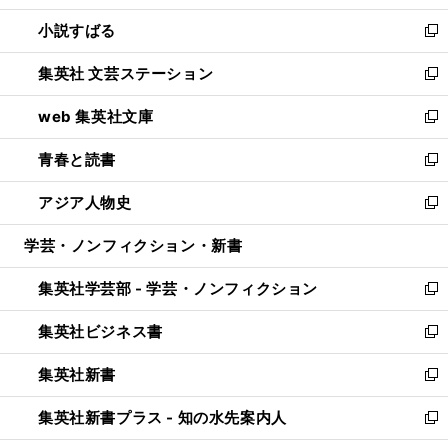
開
ウ
し
小説すばる
く
で
い
新
開
ウ
し
集英社 文芸ステーション
く
ィ
い
新
ン
ウ
し
web 集英社文庫
ド
ィ
い
新
ウ
ン
ウ
し
青春と読書
で
ド
ィ
い
新
開
ウ
ン
ウ
し
アジア人物史
く
で
ド
ィ
い
新
開
ウ
ン
ウ
し
学芸・ノンフィクション・新書
く
で
ド
ィ
い
開
ウ
ン
ウ
集英社学芸部 - 学芸・ノンフィクション
く
で
ド
ィ
新
開
ウ
ン
し
集英社ビジネス書
く
で
ド
い
新
開
ウ
ウ
し
集英社新書
く
で
ィ
い
新
開
ン
ウ
し
集英社新書プラス - 知の水先案内人
く
ド
ィ
い
新
ウ
ン
ウ
し