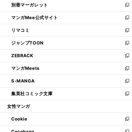
別冊マーガレット
く
で
ィ
い
新
開
ン
ウ
し
マンガMee公式サイト
く
ド
ィ
い
新
ウ
ン
ウ
し
リマコミ
で
ド
ィ
い
新
開
ウ
ン
ウ
し
ジャンプTOON
く
で
ド
ィ
い
新
開
ウ
ン
ウ
し
ZEBRACK
く
で
ド
ィ
い
新
開
ウ
ン
ウ
し
マンガMeets
く
で
ド
ィ
い
新
開
ウ
ン
ウ
し
S-MANGA
く
で
ド
ィ
い
新
開
ウ
ン
ウ
し
集英社コミック文庫
く
で
ド
ィ
い
新
開
ウ
ン
ウ
し
女性マンガ
く
で
ド
ィ
い
開
ウ
ン
ウ
Cookie
く
で
ド
ィ
新
開
ウ
ン
し
Cocohana
く
で
ド