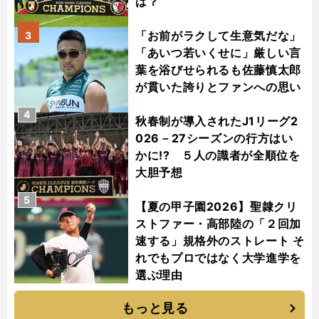
は？
「お前がラクして生意気だな」
3
「あいつ若いくせに」厳しい言
葉を浴びせられるも佐藤慎太郎
が貫いた誇りとファンへの思い
4
秋春制が導入されたJ1リーグ2
026－27シーズンの行方はい
かに!? ５人の識者が全順位を
大胆予想
5
【夏の甲子園2026】聖隷クリ
ストファー・高部陸の「２回加
速する」規格外のストレート そ
れでもプロではなく大学進学を
選ぶ理由
もっと見る