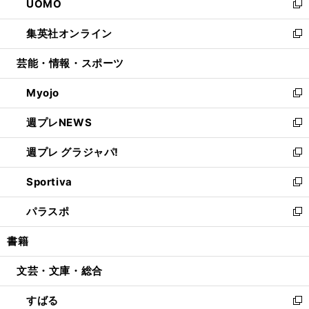
UOMO
く
で
ド
ィ
い
新
開
ウ
ン
ウ
し
集英社オンライン
く
で
ド
ィ
い
新
開
ウ
ン
ウ
し
芸能・情報・スポーツ
く
で
ド
ィ
い
開
ウ
ン
ウ
Myojo
く
で
ド
ィ
新
開
ウ
ン
し
週プレNEWS
く
で
ド
い
新
開
ウ
ウ
し
週プレ グラジャパ!
く
で
ィ
い
新
開
ン
ウ
し
Sportiva
く
ド
ィ
い
新
ウ
ン
ウ
し
パラスポ
で
ド
ィ
い
新
開
ウ
ン
ウ
し
書籍
く
で
ド
ィ
い
開
ウ
ン
ウ
文芸・文庫・総合
く
で
ド
ィ
開
ウ
ン
すばる
く
で
ド
新