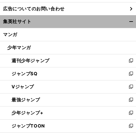
し
広告についてのお問い合わせ
い
ウ
集英社サイト
ィ
開
ン
く/
マンガ
ド
閉
ウ
じ
少年マンガ
で
る
開
週刊少年ジャンプ
く
新
し
ジャンプSQ
い
新
ウ
し
Vジャンプ
ィ
い
新
ン
ウ
し
最強ジャンプ
ド
ィ
い
新
ウ
ン
ウ
し
少年ジャンプ+
で
ド
ィ
い
新
開
ウ
ン
ウ
し
ジャンプTOON
く
で
ド
ィ
い
新
開
ウ
ン
ウ
し