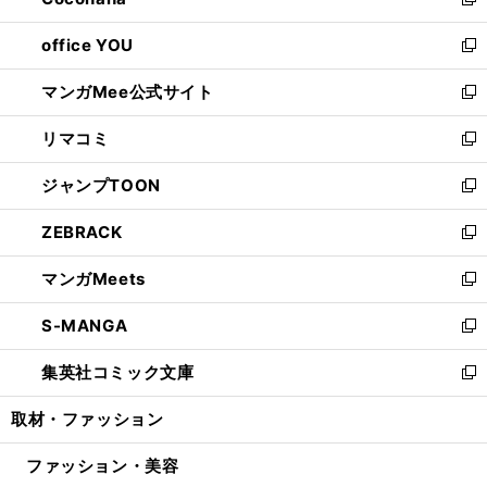
い
新
開
ウ
ウ
し
office YOU
く
で
ィ
い
新
開
ン
ウ
し
マンガMee公式サイト
く
ド
ィ
い
新
ウ
ン
ウ
し
リマコミ
で
ド
ィ
い
新
開
ウ
ン
ウ
し
ジャンプTOON
く
で
ド
ィ
い
新
開
ウ
ン
ウ
し
ZEBRACK
く
で
ド
ィ
い
新
開
ウ
ン
ウ
し
マンガMeets
く
で
ド
ィ
い
新
開
ウ
ン
ウ
し
S-MANGA
く
で
ド
ィ
い
新
開
ウ
ン
ウ
し
集英社コミック文庫
く
で
ド
ィ
い
新
開
ウ
ン
ウ
し
取材・ファッション
く
で
ド
ィ
い
開
ウ
ン
ウ
ファッション・美容
く
で
ド
ィ