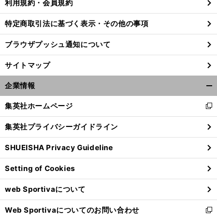
利用規約・会員規約
特定商取引法に基づく表示・その他の事項
ブラウザプッシュ通知について
サイトマップ
企業情報
開
く/
集英社ホームページ
新
閉
し
じ
集英社プライバシーガイドライン
い
る
ウ
SHUEISHA Privacy Guideline
ィ
ン
Setting of Cookies
ド
ウ
web Sportivaについて
で
開
Web Sportivaについてのお問い合わせ
く
新