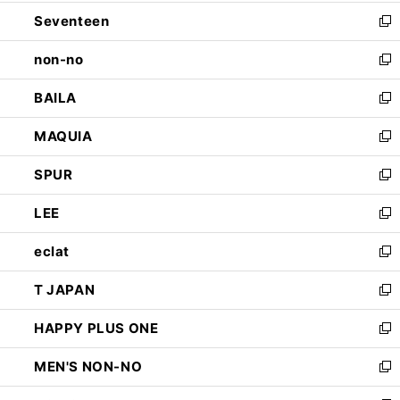
開
ウ
ン
Seventeen
く
で
ド
新
開
ウ
し
non-no
く
で
い
新
開
ウ
し
BAILA
く
ィ
い
新
ン
ウ
し
MAQUIA
ド
ィ
い
新
ウ
ン
ウ
し
SPUR
で
ド
ィ
い
新
開
ウ
ン
ウ
し
LEE
く
で
ド
ィ
い
新
開
ウ
ン
ウ
し
eclat
く
で
ド
ィ
い
新
開
ウ
ン
ウ
し
T JAPAN
く
で
ド
ィ
い
新
開
ウ
ン
ウ
し
HAPPY PLUS ONE
く
で
ド
ィ
い
新
開
ウ
ン
ウ
し
MEN'S NON-NO
く
で
ド
ィ
い
新
開
ウ
ン
ウ
し