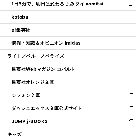
1日5分で、明日は変わる よみタイ yomitai
で
ド
ィ
い
新
開
ウ
ン
ウ
し
kotoba
く
で
ド
ィ
い
新
開
ウ
ン
ウ
し
e!集英社
く
で
ド
ィ
い
新
開
ウ
ン
ウ
し
情報・知識＆オピニオン imidas
く
で
ド
ィ
い
新
開
ウ
ン
ウ
し
ライトノベル・ノベライズ
く
で
ド
ィ
い
開
ウ
ン
ウ
集英社Webマガジン コバルト
く
で
ド
ィ
新
開
ウ
ン
し
集英社オレンジ文庫
く
で
ド
い
新
開
ウ
ウ
し
シフォン文庫
く
で
ィ
い
新
開
ン
ウ
し
ダッシュエックス文庫公式サイト
く
ド
ィ
い
新
ウ
ン
ウ
し
JUMP j-BOOKS
で
ド
ィ
い
新
開
ウ
ン
ウ
し
キッズ
く
で
ド
ィ
い