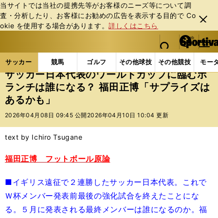
当サイトでは当社の提携先等がお客様のニーズ等について調
査・分析したり、お客様にお勧めの広告を表⽰する⽬的で Co
閉じ
okie を使⽤する場合があります。
詳しくはこちら
る
マイペ
web Sportiva (webスポルティーバ)
検索
メニュ
we
ー
サッカーの記事一覧
サッカー代表
日本代表
サ
b
ジ
サッカー
競馬
ゴルフ
その他球技
その他競技
モー
ス
サッカー日本代表のワールドカップに臨むボ
ポ
ランチは誰になる？ 福田正博「サプライズは
ル
あるかも」
テ
ィ
2026年04月08日 09:45 公開
2026年04月10日 10:04 更新
ー
バ
text by Ichiro Tsugane
福田正博 フットボール原論
■イギリス遠征で２連勝したサッカー日本代表。これで
Ｗ杯メンバー発表前最後の強化試合を終えたことにな
る。５月に発表される最終メンバーは誰になるのか。福