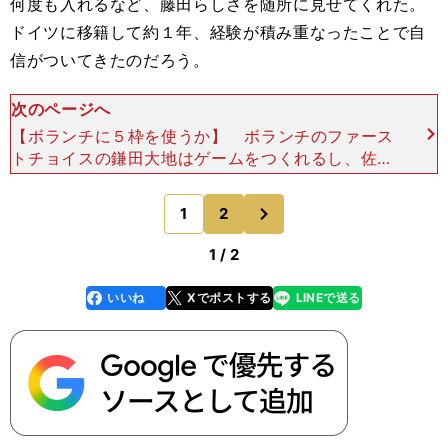
何度も入れるなど、藤田らしさを随所に見せてくれた。
ドイツに移籍して約１年、経験が積み重なったことで自
信がついてきたのだろう。
次のページへ
【ボランチに５枠を使うか】 ボランチのファース
トチョイスの鎌田大地はゲームをつくれるし、佐野
海舟はボール奪取力で遠藤航と双璧と言えるまでに
成長している。だが、ふたりが全試合を担えるわけ
次
1
2
のページへ
ではない。それ
1 / 2
いいね
Xでポストする
LINEで送る
line
faceboo
x
k