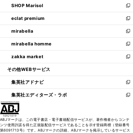
し
SHOP Marisol
く
で
ド
ィ
い
新
開
ウ
ン
ウ
し
eclat premium
く
で
ド
ィ
い
新
開
ウ
ン
ウ
し
mirabella
く
で
ド
ィ
い
新
開
ウ
ン
ウ
し
mirabella homme
く
で
ド
ィ
い
新
開
ウ
ン
ウ
し
zakka market
く
で
ド
ィ
い
新
開
ウ
ン
ウ
し
その他WEBサービス
く
で
ド
ィ
い
開
ウ
ン
ウ
集英社アドナビ
く
で
ド
ィ
新
開
ウ
ン
し
集英社エディターズ・ラボ
く
で
ド
い
新
開
ウ
ウ
し
く
で
ィ
い
開
ン
ウ
ABJマークは、この電子書店・電子書籍配信サービスが、著作権者からコンテ
く
ド
ィ
ンツ使用許諾を得た正規版配信サービスであることを示す登録商標（登録番号
ウ
ン
第6091713号）です。ABJマークの詳細、ABJマークを掲示しているサービス