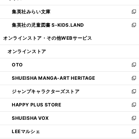
開
ウ
ン
ウ
集英社みらい文庫
く
で
ド
ィ
新
開
ウ
ン
し
集英社の児童図書 S-KIDS.LAND
く
で
ド
い
新
開
ウ
ウ
し
オンラインストア・
その他WEBサービス
く
で
ィ
い
開
ン
ウ
オンラインストア
く
ド
ィ
ウ
ン
OTO
で
ド
新
開
ウ
し
SHUEISHA MANGA-ART HERITAGE
く
で
い
新
開
ウ
し
ジャンプキャラクターズストア
く
ィ
い
新
ン
ウ
し
HAPPY PLUS STORE
ド
ィ
い
新
ウ
ン
ウ
し
SHUEISHA VOX
で
ド
ィ
い
新
開
ウ
ン
ウ
し
LEEマルシェ
く
で
ド
ィ
い
新
開
ウ
ン
ウ