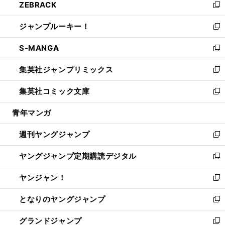
ZEBRACK
く
で
ド
ィ
い
新
開
ウ
ン
ウ
し
ジャンプルーキー！
く
で
ド
ィ
い
新
開
ウ
ン
ウ
し
S-MANGA
く
で
ド
ィ
い
新
開
ウ
ン
ウ
し
集英社ジャンプリミックス
く
で
ド
ィ
い
新
開
ウ
ン
ウ
し
集英社コミック文庫
く
で
ド
ィ
い
新
開
ウ
ン
ウ
し
青年マンガ
く
で
ド
ィ
い
開
ウ
ン
ウ
週刊ヤングジャンプ
く
で
ド
ィ
新
開
ウ
ン
し
ヤングジャンプ定期購読デジタル
く
で
ド
い
新
開
ウ
ウ
し
ヤンジャン！
く
で
ィ
い
新
開
ン
ウ
し
となりのヤングジャンプ
く
ド
ィ
い
新
ウ
ン
ウ
し
グランドジャンプ
で
ド
ィ
い
新