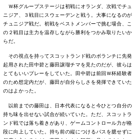
Ｗ杯グループステージは初戦にオランダ、次戦でチュ
ニジア、３戦目にスウェーデンと戦う。大事になるのが
チュニジア戦だ。初戦をベストメンバーで挑む場合、こ
の２戦目は主力を温存しながら勝利をつかみ取りたいか
らだ。
その視点を持ってスコットランド戦のボランチに先発
起用された田中碧と藤田譲瑠チマを見たのだが、彼らは
とてもいいプレーをしていた。田中碧は前回Ｗ杯経験者
のため想定内だが、藤田が自分らしさを発揮できていた
のはよかった。
以前までの藤田は、日本代表になると今ひとつ自分の
持ち味を出せない試合が続いていた。ただ、スコットラ
ンド戦では落ち着きがあり、ゲームコントロール力が格
段に向上していた。持ち前の縦につけるパスを臆せずに