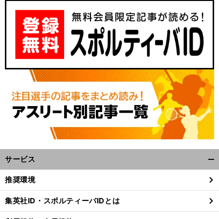
サービス
開
く/
推奨環境
閉
じ
集英社ID・スポルティーバIDとは
る