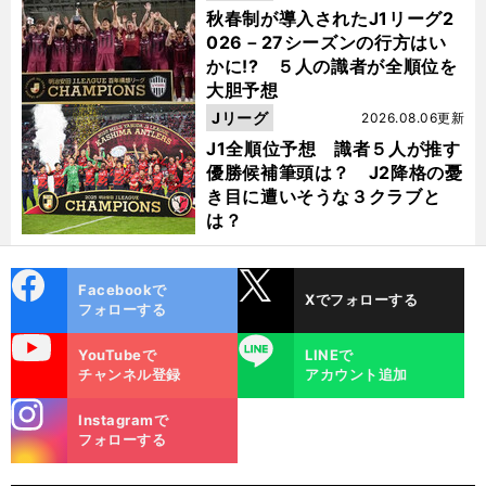
秋春制が導入されたJ1リーグ2
026－27シーズンの行方はい
かに!? ５人の識者が全順位を
大胆予想
Jリーグ
2026.08.06更新
J1全順位予想 識者５人が推す
優勝候補筆頭は？ J2降格の憂
き目に遭いそうな３クラブと
は？
cebo
X
Facebookで
Xでフォローする
ok
フォローする
前
uTube
LINE
へ
YouTubeで
LINEで
チャンネル登録
アカウント追加
stagra
Instagramで
m
フォローする