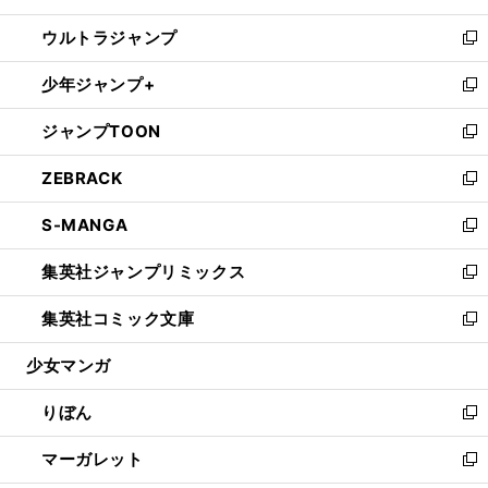
開
ウ
ン
ウ
し
ウルトラジャンプ
く
で
ド
ィ
い
新
開
ウ
ン
ウ
し
少年ジャンプ+
く
で
ド
ィ
い
新
開
ウ
ン
ウ
し
ジャンプTOON
く
で
ド
ィ
い
新
開
ウ
ン
ウ
し
ZEBRACK
く
で
ド
ィ
い
新
開
ウ
ン
ウ
し
S-MANGA
く
で
ド
ィ
い
新
開
ウ
ン
ウ
し
集英社ジャンプリミックス
く
で
ド
ィ
い
新
開
ウ
ン
ウ
し
集英社コミック文庫
く
で
ド
ィ
い
新
開
ウ
ン
ウ
し
少女マンガ
く
で
ド
ィ
い
開
ウ
ン
ウ
りぼん
く
で
ド
ィ
新
開
ウ
ン
し
マーガレット
く
で
ド
い
新
開
ウ
ウ
し