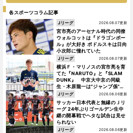
各スポーツコラム記事
Jリーグ
2026.08.07更新
宮市亮のアーセナル時代の同僚
ウォルコットは『ドラゴンボー
ル』が大好き ポドルスキは日向
小次郎に憧れていた
Jリーグ
2026.08.07更新
横浜Ｆ・マリノスの宮市亮を育
てた『NARUTO』と『SLAM
DUNK』 中京大中京の同級
生・木原龍一は"ジャンプ係"だ
った
Jリーグ
2026.08.06更新
サッカー日本代表と無縁のＪリ
ーグ 24年ぶりゴールデン生中
継の開幕戦でヘタな試合は見せ
られない
Jリーグ
2026.08.06更新