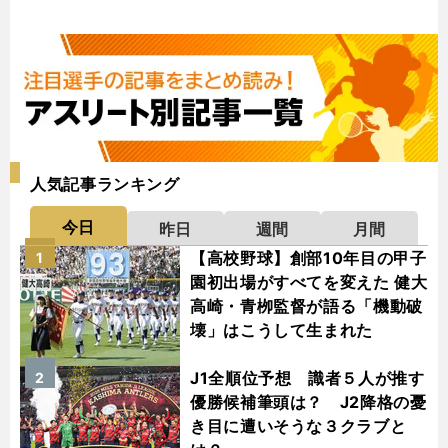
人気記事ランキング
今日
昨日
週間
月間
【高校野球】創部10年目の甲子
1
園初出場がすべてを変えた 健大
高崎・青栁監督が語る「機動破
壊」はこうして生まれた
J1全順位予想 識者５人が推す
2
優勝候補筆頭は？ J2降格の憂
き目に遭いそうな３クラブと