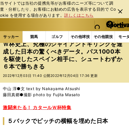
当サイトでは当社の提携先等がお客様のニーズ等について調
査・分析したり、お客様にお勧めの広告を表⽰する⽬的で Co
閉じ
okie を使⽤する場合があります。
詳しくはこちら
る
マイペ
web Sportiva (webスポルティーバ)
検索
メニュ
we
ー
サッカーの記事一覧
サッカー代表
日本代表
Ｗ
b
ジ
サッカー
競馬
ゴルフ
その他球技
その他競技
モー
ス
Ｗ杯史上、究極のジャイアントキリングを達
ポ
成した日本の驚くべきデータ。パス1000本
ル
を駆使したスペイン相手に、シュートわずか
テ
ィ
６本で勝ちきる
ー
2022年12月03日 11:40 公開
2022年12月04日 17:36 更新
バ
中山 淳●文 text by Nakayama Atsushi
藤田真郷●撮影 photo by Fujita Masato
激闘来たる！ カタールＷ杯特集
５バックでピッチの横幅を埋めた日本