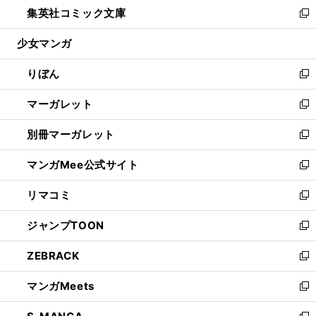
し
集英社コミック文庫
く
で
ド
ィ
い
新
開
ウ
ン
ウ
し
少女マンガ
く
で
ド
ィ
い
開
ウ
ン
ウ
りぼん
く
で
ド
ィ
新
開
ウ
ン
し
マーガレット
く
で
ド
い
新
開
ウ
ウ
し
別冊マーガレット
く
で
ィ
い
新
開
ン
ウ
し
マンガMee公式サイト
く
ド
ィ
い
新
ウ
ン
ウ
し
リマコミ
で
ド
ィ
い
新
開
ウ
ン
ウ
し
ジャンプTOON
く
で
ド
ィ
い
新
開
ウ
ン
ウ
し
ZEBRACK
く
で
ド
ィ
い
新
開
ウ
ン
ウ
し
マンガMeets
く
で
ド
ィ
い
新
開
ウ
ン
ウ
し
く