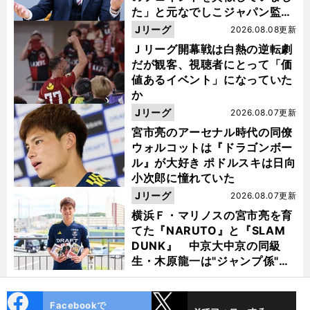
た」と元なでしこジャパン監
督・佐々木則夫
Jリーグ
2026.08.08更新
Ｊリーグ開幕戦は白熱の逆転劇
だが観客、視聴者にとって「価
値あるイベント」になっていた
か
Jリーグ
2026.08.07更新
宮市亮のアーセナル時代の同僚
ウォルコットは『ドラゴンボー
ル』が大好き ポドルスキは日向
小次郎に憧れていた
Jリーグ
2026.08.07更新
横浜Ｆ・マリノスの宮市亮を育
てた『NARUTO』と『SLAM
DUNK』 中京大中京の同級
生・木原龍一は"ジャンプ係"だ
った
cebo
X
Facebookで