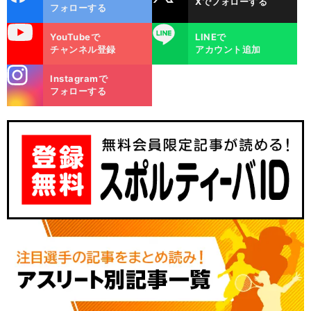
Xでフォローする
ok
フォローする
uTube
LINE
YouTubeで
LINEで
チャンネル登録
アカウント追加
stagra
Instagramで
m
フォローする
、
チ
前
へ