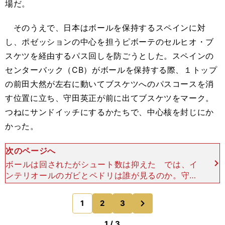
場だ。
そのうえで、日本はボールを保持するスペインに対
し、ポゼッションの中心を担うピボーテのセルヒオ・ブ
スケツを経由するパス回しを防ごうとした。スペインの
センターバック（CB）がボールを保持する際、１トップ
の前田大然が左右に動いてブスケツへのパスコースを消
す位置に立ち、守田英正が前に出てブスケツをマーク。
つねにサンドイッチにするかたちで、中心核を封じにか
かった。
次のページへ
ボールは回されたがシュート数は抑えた では、イ
ンテリオールのガビとペドリは誰が見るのか。守田
が前に出れば、中盤は「田中碧対ガビ＆ペドリ」と
いう１対２の数的不利に陥る。そこで日本は、攻撃
次
1
2
3
のページへ
が左サイドに偏
1 / 3