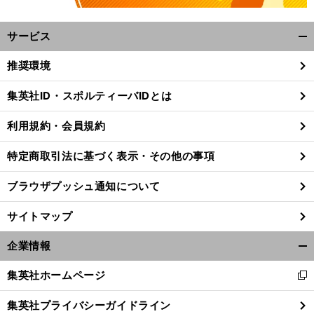
サービス
開
く/
推奨環境
閉
じ
集英社ID・スポルティーバIDとは
る
利用規約・会員規約
特定商取引法に基づく表示・その他の事項
ブラウザプッシュ通知について
サイトマップ
企業情報
開
く/
集英社ホームページ
新
閉
し
じ
集英社プライバシーガイドライン
い
る