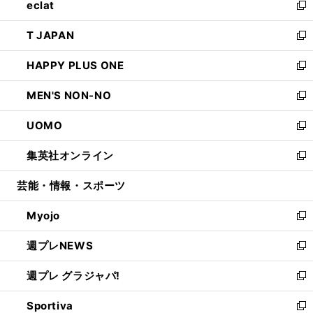
eclat
く
で
ド
ィ
い
新
開
ウ
ン
ウ
し
T JAPAN
く
で
ド
ィ
い
新
開
ウ
ン
ウ
し
HAPPY PLUS ONE
く
で
ド
ィ
い
新
開
ウ
ン
ウ
し
MEN'S NON-NO
く
で
ド
ィ
い
新
開
ウ
ン
ウ
し
UOMO
く
で
ド
ィ
い
新
開
ウ
ン
ウ
し
集英社オンライン
く
で
ド
ィ
い
新
開
ウ
ン
ウ
し
芸能・情報・スポーツ
く
で
ド
ィ
い
開
ウ
ン
ウ
Myojo
く
で
ド
ィ
新
開
ウ
ン
し
週プレNEWS
く
で
ド
い
新
開
ウ
ウ
し
週プレ グラジャパ!
く
で
ィ
い
新
開
ン
ウ
し
Sportiva
く
ド
ィ
い
新