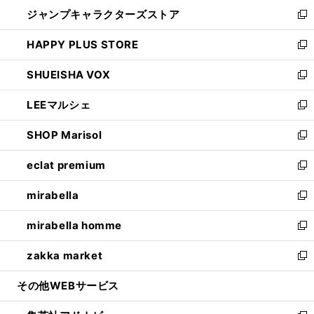
ウ
し
ジャンプキャラクターズストア
く
ィ
い
新
ン
ウ
し
HAPPY PLUS STORE
ド
ィ
い
新
ウ
ン
ウ
し
SHUEISHA VOX
で
ド
ィ
い
新
開
ウ
ン
ウ
し
LEEマルシェ
く
で
ド
ィ
い
新
開
ウ
ン
ウ
し
SHOP Marisol
く
で
ド
ィ
い
新
開
ウ
ン
ウ
し
eclat premium
く
で
ド
ィ
い
新
開
ウ
ン
ウ
し
mirabella
く
で
ド
ィ
い
新
開
ウ
ン
ウ
し
mirabella homme
く
で
ド
ィ
い
新
開
ウ
ン
ウ
し
zakka market
く
で
ド
ィ
い
新
開
ウ
ン
ウ
し
その他WEBサービス
く
で
ド
ィ
い
開
ウ
ン
ウ