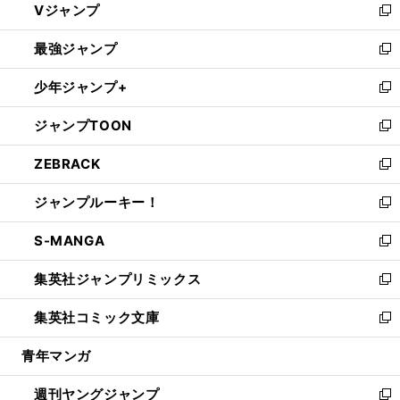
Vジャンプ
ィ
い
新
ン
ウ
し
最強ジャンプ
ド
ィ
い
新
ウ
ン
ウ
し
少年ジャンプ+
で
ド
ィ
い
新
開
ウ
ン
ウ
し
ジャンプTOON
く
で
ド
ィ
い
新
開
ウ
ン
ウ
し
ZEBRACK
く
で
ド
ィ
い
新
開
ウ
ン
ウ
し
ジャンプルーキー！
く
で
ド
ィ
い
新
開
ウ
ン
ウ
し
S-MANGA
く
で
ド
ィ
い
新
開
ウ
ン
ウ
し
集英社ジャンプリミックス
く
で
ド
ィ
い
新
開
ウ
ン
ウ
し
集英社コミック文庫
く
で
ド
ィ
い
新
開
ウ
ン
ウ
し
青年マンガ
く
で
ド
ィ
い
開
ウ
ン
ウ
週刊ヤングジャンプ
く
で
ド
ィ
新