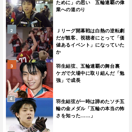
ために」の思い 五輪連覇の偉
業への道のり
Ｊリーグ開幕戦は白熱の逆転劇
2
だが観客、視聴者にとって「価
値あるイベント」になっていた
か
羽生結弦、五輪連覇の舞台裏
3
ケガで欠場中に取り組んだ「勉
強」で成長
4
羽生結弦が一時は諦めたソチ五
輪の金メダル「五輪の本当の怖
さを知った......」