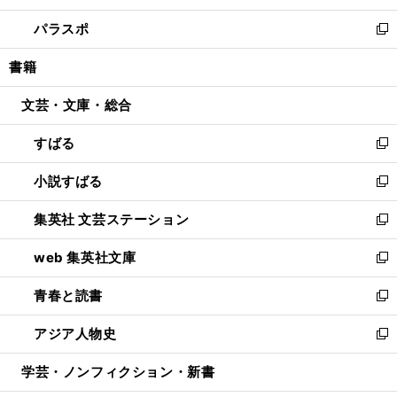
ウ
ン
ウ
し
パラスポ
で
ド
ィ
い
新
開
ウ
ン
ウ
し
書籍
く
で
ド
ィ
い
開
ウ
ン
ウ
文芸・文庫・総合
く
で
ド
ィ
開
ウ
ン
すばる
く
で
ド
新
開
ウ
し
小説すばる
く
で
い
新
開
ウ
し
集英社 文芸ステーション
く
ィ
い
新
ン
ウ
し
web 集英社文庫
ド
ィ
い
新
ウ
ン
ウ
し
青春と読書
で
ド
ィ
い
新
開
ウ
ン
ウ
し
アジア人物史
く
で
ド
ィ
い
新
開
ウ
ン
ウ
し
学芸・ノンフィクション・新書
く
で
ド
ィ
い
開
ウ
ン
ウ