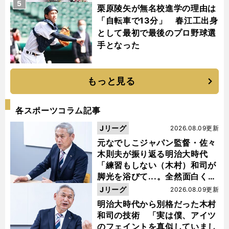
5
栗原陵矢が無名校進学の理由は
「自転車で13分」 春江工出身
として最初で最後のプロ野球選
手となった
もっと見る
各スポーツコラム記事
Jリーグ
2026.08.09更新
元なでしこジャパン監督・佐々
木則夫が振り返る明治大時代
「練習もしない（木村）和司が
脚光を浴びて...。全然面白くな
い４年間でした」
Jリーグ
2026.08.09更新
明治大時代から別格だった木村
和司の技術 「実は僕、アイツ
のフェイントを真似していまし