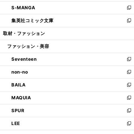
開
ウ
ン
ウ
し
S-MANGA
く
で
ド
ィ
い
新
開
ウ
ン
ウ
し
集英社コミック文庫
く
で
ド
ィ
い
新
開
ウ
ン
ウ
し
取材・ファッション
く
で
ド
ィ
い
開
ウ
ン
ウ
ファッション・美容
く
で
ド
ィ
開
ウ
ン
Seventeen
く
で
ド
新
開
ウ
し
non-no
く
で
い
新
開
ウ
し
BAILA
く
ィ
い
新
ン
ウ
し
MAQUIA
ド
ィ
い
新
ウ
ン
ウ
し
SPUR
で
ド
ィ
い
新
開
ウ
ン
ウ
し
LEE
く
で
ド
ィ
い
新
開
ウ
ン
ウ
し