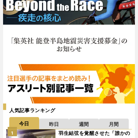
人気記事ランキング
今日
昨日
週間
月間
羽生結弦を覚醒させた「誰かの
1