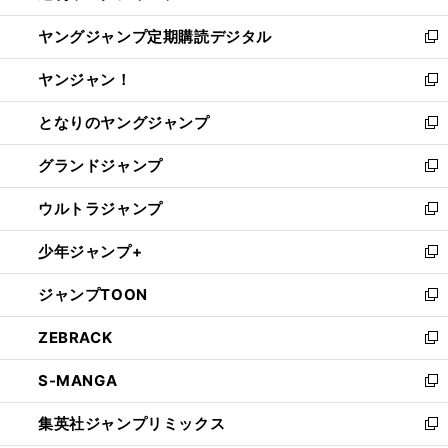
開
ウ
ン
し
ヤングジャンプ定期購読デジタル
く
で
ド
い
新
開
ウ
ウ
し
ヤンジャン！
く
で
ィ
い
新
開
ン
ウ
し
となりのヤングジャンプ
く
ド
ィ
い
新
ウ
ン
ウ
し
グランドジャンプ
で
ド
ィ
い
新
開
ウ
ン
ウ
し
ウルトラジャンプ
く
で
ド
ィ
い
新
開
ウ
ン
ウ
し
少年ジャンプ+
く
で
ド
ィ
い
新
開
ウ
ン
ウ
し
ジャンプTOON
く
で
ド
ィ
い
新
開
ウ
ン
ウ
し
ZEBRACK
く
で
ド
ィ
い
新
開
ウ
ン
ウ
し
S-MANGA
く
で
ド
ィ
い
新
開
ウ
ン
ウ
し
集英社ジャンプリミックス
く
で
ド
ィ
い
新
開
ウ
ン
ウ