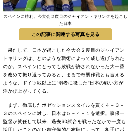
スペインに勝利。今大会２度目のジャイアントキリングを起こし
た日本
この記事に関連する写真を見る
果たして、日本が起こした今大会２度目のジャイアン
トキリングは、どのような戦術によって成し遂げられた
のか。スペインにとっても敗戦が許されなかった大一番
を改めて振り返ってみると、まるで奇襲作戦とも言える
ような、ドイツ戦以上に"弱者に徹した"日本の戦い方が
浮かび上がってくる。
まず、徹底したポゼッションスタイルを貫く４－３－
３のスペインに対し、日本は５－４－１を選択。森保一
監督が就任して以来、過去60試合を戦ったなかで一度も
採用したことのない超守備的な布陣によって、相手にボ