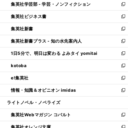
集英社学芸部 - 学芸・ノンフィクション
く
で
ド
ィ
新
開
ウ
ン
し
集英社ビジネス書
く
で
ド
い
新
開
ウ
ウ
し
集英社新書
く
で
ィ
い
新
開
ン
ウ
し
集英社新書プラス - 知の水先案内人
く
ド
ィ
い
新
ウ
ン
ウ
し
1日5分で、明日は変わる よみタイ yomitai
で
ド
ィ
い
新
開
ウ
ン
ウ
し
kotoba
く
で
ド
ィ
い
新
開
ウ
ン
ウ
し
e!集英社
く
で
ド
ィ
い
新
開
ウ
ン
ウ
し
情報・知識＆オピニオン imidas
く
で
ド
ィ
い
新
開
ウ
ン
ウ
し
ライトノベル・ノベライズ
く
で
ド
ィ
い
開
ウ
ン
ウ
集英社Webマガジン コバルト
く
で
ド
ィ
新
開
ウ
ン
し
集英社オレンジ文庫
く
で
ド
い