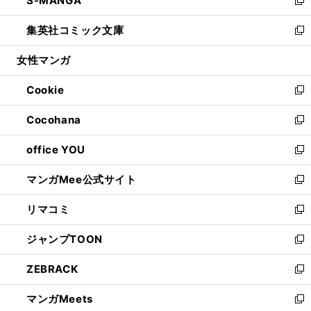
S-MANGA
で
ド
ィ
い
新
開
ウ
ン
ウ
し
集英社コミック文庫
く
で
ド
ィ
い
新
開
ウ
ン
ウ
し
女性マンガ
く
で
ド
ィ
い
開
ウ
ン
ウ
Cookie
く
で
ド
ィ
新
開
ウ
ン
し
Cocohana
く
で
ド
い
新
開
ウ
ウ
し
office YOU
く
で
ィ
い
新
開
ン
ウ
し
マンガMee公式サイト
く
ド
ィ
い
新
ウ
ン
ウ
し
リマコミ
で
ド
ィ
い
新
開
ウ
ン
ウ
し
ジャンプTOON
く
で
ド
ィ
い
新
開
ウ
ン
ウ
し
ZEBRACK
く
で
ド
ィ
い
新
開
ウ
ン
ウ
し
マンガMeets
く
で
ド
ィ
い
新