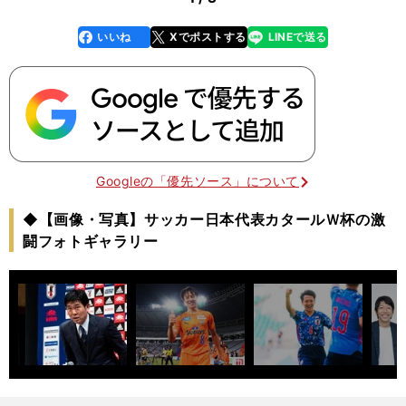
いいね
Xでポストする
LINEで送る
line
faceboo
x
k
Googleの「優先ソース」について
◆【画像・写真】サッカー日本代表カタールＷ杯の激
闘フォトギャラリー