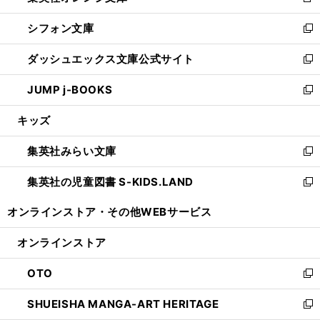
新
開
ウ
ウ
し
シフォン文庫
く
で
ィ
い
新
開
ン
ウ
し
ダッシュエックス文庫公式サイト
く
ド
ィ
い
新
ウ
ン
ウ
し
JUMP j-BOOKS
で
ド
ィ
い
新
開
ウ
ン
ウ
し
キッズ
く
で
ド
ィ
い
開
ウ
ン
ウ
集英社みらい文庫
く
で
ド
ィ
新
開
ウ
ン
し
集英社の児童図書 S-KIDS.LAND
く
で
ド
い
新
開
ウ
ウ
し
オンラインストア・
その他WEBサービス
く
で
ィ
い
開
ン
ウ
オンラインストア
く
ド
ィ
ウ
ン
OTO
で
ド
新
開
ウ
し
SHUEISHA MANGA-ART HERITAGE
く
で
い
新
開