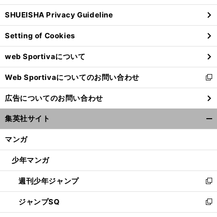
ウ
SHUEISHA Privacy Guideline
ィ
ン
Setting of Cookies
ド
ウ
web Sportivaについて
で
開
Web Sportivaについてのお問い合わせ
く
新
し
広告についてのお問い合わせ
い
ウ
集英社サイト
ィ
開
ン
く/
マンガ
ド
閉
ウ
じ
少年マンガ
で
る
開
週刊少年ジャンプ
く
新
し
ジャンプSQ
い
新
ウ
し