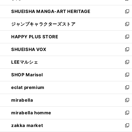
開
ウ
し
SHUEISHA MANGA-ART HERITAGE
く
で
い
新
開
ウ
し
ジャンプキャラクターズストア
く
ィ
い
新
ン
ウ
し
HAPPY PLUS STORE
ド
ィ
い
新
ウ
ン
ウ
し
SHUEISHA VOX
で
ド
ィ
い
新
開
ウ
ン
ウ
し
LEEマルシェ
く
で
ド
ィ
い
新
開
ウ
ン
ウ
し
SHOP Marisol
く
で
ド
ィ
い
新
開
ウ
ン
ウ
し
eclat premium
く
で
ド
ィ
い
新
開
ウ
ン
ウ
し
mirabella
く
で
ド
ィ
い
新
開
ウ
ン
ウ
し
mirabella homme
く
で
ド
ィ
い
新
開
ウ
ン
ウ
し
zakka market
く
で
ド
ィ
い
新
開
ウ