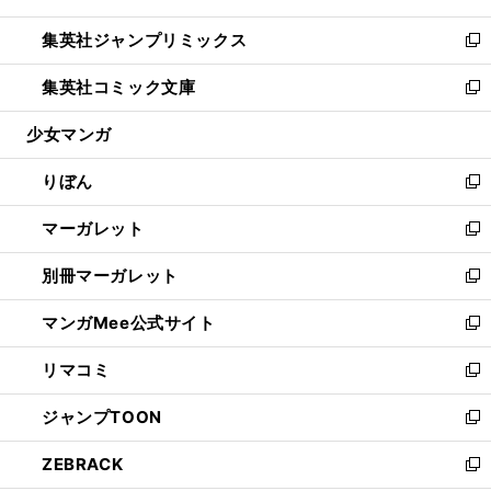
開
ウ
ン
ウ
し
集英社ジャンプリミックス
く
で
ド
ィ
い
新
開
ウ
ン
ウ
し
集英社コミック文庫
く
で
ド
ィ
い
新
開
ウ
ン
ウ
し
少女マンガ
く
で
ド
ィ
い
開
ウ
ン
ウ
りぼん
く
で
ド
ィ
新
開
ウ
ン
し
マーガレット
く
で
ド
い
新
開
ウ
ウ
し
別冊マーガレット
く
で
ィ
い
新
開
ン
ウ
し
マンガMee公式サイト
く
ド
ィ
い
新
ウ
ン
ウ
し
リマコミ
で
ド
ィ
い
新
開
ウ
ン
ウ
し
ジャンプTOON
く
で
ド
ィ
い
新
開
ウ
ン
ウ
し
ZEBRACK
く
で
ド
ィ
い
新
開
ウ
ン
ウ