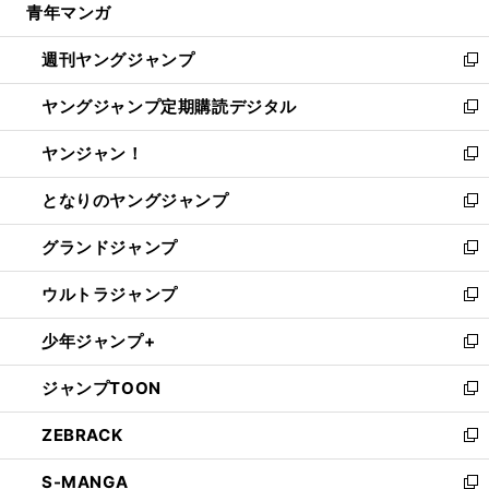
青年マンガ
く
で
ド
ィ
い
開
ウ
ン
ウ
週刊ヤングジャンプ
く
で
ド
ィ
新
開
ウ
ン
し
ヤングジャンプ定期購読デジタル
く
で
ド
い
新
開
ウ
ウ
し
ヤンジャン！
く
で
ィ
い
新
開
ン
ウ
し
となりのヤングジャンプ
く
ド
ィ
い
新
ウ
ン
ウ
し
グランドジャンプ
で
ド
ィ
い
新
開
ウ
ン
ウ
し
ウルトラジャンプ
く
で
ド
ィ
い
新
開
ウ
ン
ウ
し
少年ジャンプ+
く
で
ド
ィ
い
新
開
ウ
ン
ウ
し
ジャンプTOON
く
で
ド
ィ
い
新
開
ウ
ン
ウ
し
ZEBRACK
く
で
ド
ィ
い
新
開
ウ
ン
ウ
し
S-MANGA
く
で
ド
ィ
い
新