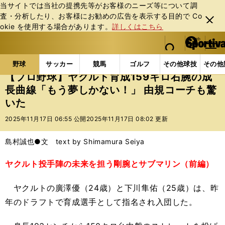
当サイトでは当社の提携先等がお客様のニーズ等について調
査・分析したり、お客様にお勧めの広告を表⽰する⽬的で Co
閉じ
okie を使⽤する場合があります。
詳しくはこちら
る
マイペ
web Sportiva (webスポルティーバ)
検索
メニュ
we
ー
野球の記事一覧
プロ野球
【プロ野球】ヤクルト育成
b
ジ
野球
サッカー
競馬
ゴルフ
その他球技
その他
ス
【プロ野球】ヤクルト育成159キロ右腕の成
ポ
長曲線「もう夢しかない！」 由規コーチも驚
ル
いた
テ
ィ
2025年11月17日 06:55 公開
2025年11月17日 08:02 更新
ー
バ
島村誠也●文 text by Shimamura Seiya
ヤクルト投手陣の未来を担う剛腕とサブマリン（前編）
ヤクルトの廣澤優（24歳）と下川隼佑（25歳）は、昨
年のドラフトで育成選手として指名され入団した。