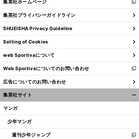
集英社ホームページ
新
閉
し
じ
集英社プライバシーガイドライン
い
る
ウ
SHUEISHA Privacy Guideline
ィ
ン
Setting of Cookies
ド
ウ
web Sportivaについて
で
開
Web Sportivaについてのお問い合わせ
く
新
し
広告についてのお問い合わせ
い
ウ
集英社サイト
ィ
開
ン
く/
マンガ
ド
閉
ウ
じ
少年マンガ
で
る
開
週刊少年ジャンプ
く
新