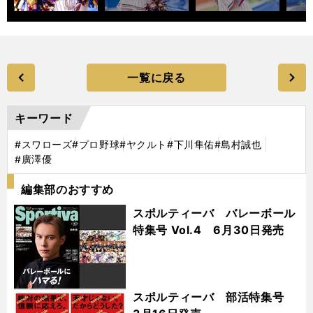
一覧に戻る
キーワード
#スワローズ
#プロ野球
#ヤクルト
#下川隼佑
#島村誠也
#廣澤優
編集部のおすすめ
スポルティーバ バレーボール
特集号 Vol.4 6月30日発売
スポルティーバ 部活特集号