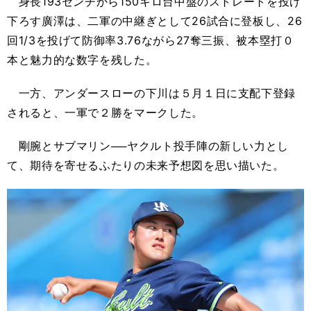
身長193センチから150キロ台中盤のストレートを投げ
下ろす廣澤は、二軍の中継ぎとして26試合に登板し、26
回1/3を投げて防御率3.76ながら27奪三振、被本塁打０
本と魅力的な数字を残した。
一方、アンダースローの下川は５月１日に支配下登録
されると、一軍で２勝をマークした。
剛腕とサブマリン──ヤクルト投手陣の新しい力とし
て、期待を寄せるふたりの未来予想図を思い描いた。