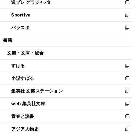
週プレ グラジャパ!
く
で
ィ
い
新
開
ン
ウ
し
Sportiva
く
ド
ィ
い
新
ウ
ン
ウ
し
パラスポ
で
ド
ィ
い
新
開
ウ
ン
ウ
し
書籍
く
で
ド
ィ
い
開
ウ
ン
ウ
文芸・文庫・総合
く
で
ド
ィ
開
ウ
ン
すばる
く
で
ド
新
開
ウ
し
小説すばる
く
で
い
新
開
ウ
し
集英社 文芸ステーション
く
ィ
い
新
ン
ウ
し
web 集英社文庫
ド
ィ
い
新
ウ
ン
ウ
し
青春と読書
で
ド
ィ
い
新
開
ウ
ン
ウ
し
アジア人物史
く
で
ド
ィ
い
新