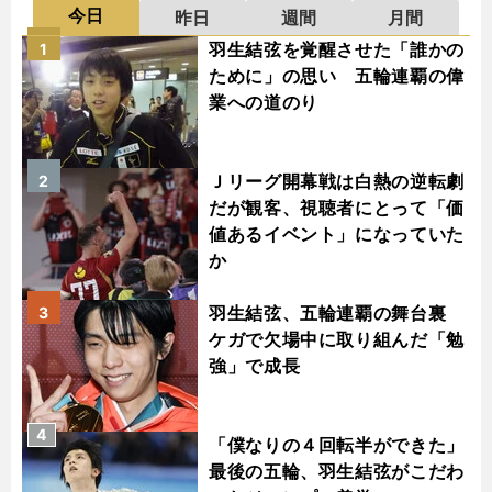
今日
昨日
週間
月間
羽生結弦を覚醒させた「誰かの
1
ために」の思い 五輪連覇の偉
業への道のり
Ｊリーグ開幕戦は白熱の逆転劇
2
だが観客、視聴者にとって「価
値あるイベント」になっていた
か
羽生結弦、五輪連覇の舞台裏
3
ケガで欠場中に取り組んだ「勉
強」で成長
4
「僕なりの４回転半ができた」
最後の五輪、羽生結弦がこだわ