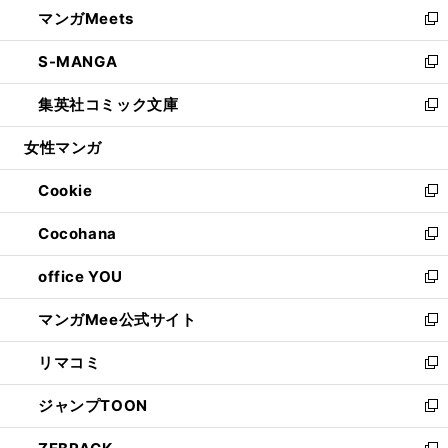
し
マンガMeets
く
で
ド
ィ
い
新
開
ウ
ン
ウ
し
S-MANGA
く
で
ド
ィ
い
新
開
ウ
ン
ウ
し
集英社コミック文庫
く
で
ド
ィ
い
新
開
ウ
ン
ウ
し
女性マンガ
く
で
ド
ィ
い
開
ウ
ン
ウ
Cookie
く
で
ド
ィ
新
開
ウ
ン
し
Cocohana
く
で
ド
い
新
開
ウ
ウ
し
office YOU
く
で
ィ
い
新
開
ン
ウ
し
マンガMee公式サイト
く
ド
ィ
い
新
ウ
ン
ウ
し
リマコミ
で
ド
ィ
い
新
開
ウ
ン
ウ
し
ジャンプTOON
く
で
ド
ィ
い
新
開
ウ
ン
ウ
し
く