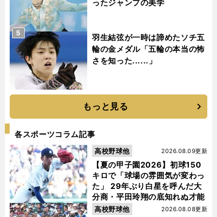
ったジャンプの美学
5
羽生結弦が一時は諦めたソチ五
輪の金メダル「五輪の本当の怖
さを知った......」
もっと見る
各スポーツコラム記事
高校野球他
2026.08.09更新
【夏の甲子園2026】初球150
キロで「球場の雰囲気が変わっ
た」 29年ぶり白星を呼んだ大
分商・平田玲翔の底知れぬ才能
高校野球他
2026.08.08更新