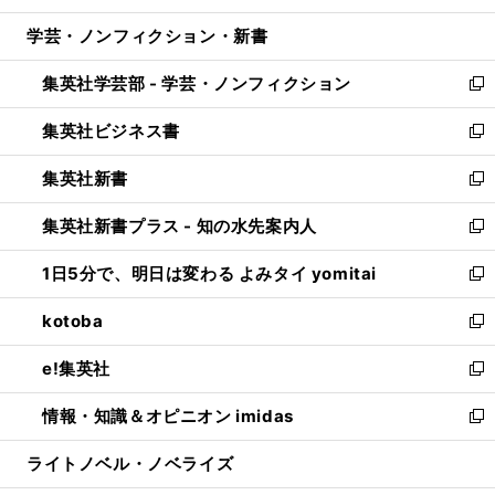
開
ウ
ン
ウ
し
学芸・ノンフィクション・新書
く
で
ド
ィ
い
開
ウ
ン
ウ
集英社学芸部 - 学芸・ノンフィクション
く
で
ド
ィ
新
開
ウ
ン
し
集英社ビジネス書
く
で
ド
い
新
開
ウ
ウ
し
集英社新書
く
で
ィ
い
新
開
ン
ウ
し
集英社新書プラス - 知の水先案内人
く
ド
ィ
い
新
ウ
ン
ウ
し
1日5分で、明日は変わる よみタイ yomitai
で
ド
ィ
い
新
開
ウ
ン
ウ
し
kotoba
く
で
ド
ィ
い
新
開
ウ
ン
ウ
し
e!集英社
く
で
ド
ィ
い
新
開
ウ
ン
ウ
し
情報・知識＆オピニオン imidas
く
で
ド
ィ
い
新
開
ウ
ン
ウ
し
ライトノベル・ノベライズ
く
で
ド
ィ
い
開
ウ
ン
ウ