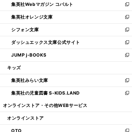
集英社Webマガジン コバルト
く
で
ド
ィ
新
開
ウ
ン
し
集英社オレンジ文庫
く
で
ド
い
新
開
ウ
ウ
し
シフォン文庫
く
で
ィ
い
新
開
ン
ウ
し
ダッシュエックス文庫公式サイト
く
ド
ィ
い
新
ウ
ン
ウ
し
JUMP j-BOOKS
で
ド
ィ
い
新
開
ウ
ン
ウ
し
キッズ
く
で
ド
ィ
い
開
ウ
ン
ウ
集英社みらい文庫
く
で
ド
ィ
新
開
ウ
ン
し
集英社の児童図書 S-KIDS.LAND
く
で
ド
い
新
開
ウ
ウ
し
オンラインストア・
その他WEBサービス
く
で
ィ
い
開
ン
ウ
オンラインストア
く
ド
ィ
ウ
ン
OTO
で
ド
新