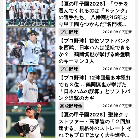
【夏の甲子園2026】「ウチを
選んでくれるのは『Ｂランク』
の選手たち」 八幡商が15年ぶ
り甲子園をつかんだ"名門復
活"の舞台裏
プロ野球
2026.08.07更新
【プロ野球】首位ソフトバンク
を西武、日本ハムは逆転できる
か？ 鶴岡慎也が挙げる終盤戦
のキーマン３人
プロ野球
2026.08.07更新
【プロ野球】12球団最多本塁打
でも３位... 鶴岡慎也が挙げた
「日本ハムの誤算」とソフトバ
ンク追撃のカギ
高校野球他
2026.08.07更新
【夏の甲子園2026】聖隷クリ
ストファー・高部陸の「２回加
速する」規格外のストレート そ
れでもプロではなく大学進学を