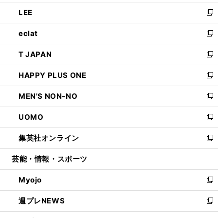
開
ウ
ン
ウ
し
LEE
く
で
ド
ィ
い
新
開
ウ
ン
ウ
し
eclat
く
で
ド
ィ
い
新
開
ウ
ン
ウ
し
T JAPAN
く
で
ド
ィ
い
新
開
ウ
ン
ウ
し
HAPPY PLUS ONE
く
で
ド
ィ
い
新
開
ウ
ン
ウ
し
MEN'S NON-NO
く
で
ド
ィ
い
新
開
ウ
ン
ウ
し
UOMO
く
で
ド
ィ
い
新
開
ウ
ン
ウ
し
集英社オンライン
く
で
ド
ィ
い
新
開
ウ
ン
ウ
し
芸能・情報・スポーツ
く
で
ド
ィ
い
開
ウ
ン
ウ
Myojo
く
で
ド
ィ
新
開
ウ
ン
し
週プレNEWS
く
で
ド
い
新
開
ウ
ウ
し