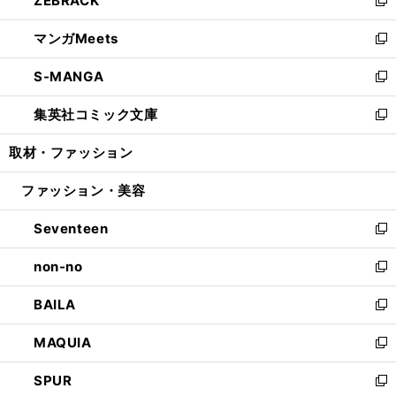
ZEBRACK
で
ド
ィ
い
新
開
ウ
ン
ウ
し
マンガMeets
く
で
ド
ィ
い
新
開
ウ
ン
ウ
し
S-MANGA
く
で
ド
ィ
い
新
開
ウ
ン
ウ
し
集英社コミック文庫
く
で
ド
ィ
い
新
開
ウ
ン
ウ
し
取材・ファッション
く
で
ド
ィ
い
開
ウ
ン
ウ
ファッション・美容
く
で
ド
ィ
開
ウ
ン
Seventeen
く
で
ド
新
開
ウ
し
non-no
く
で
い
新
開
ウ
し
BAILA
く
ィ
い
新
ン
ウ
し
MAQUIA
ド
ィ
い
新
ウ
ン
ウ
し
SPUR
で
ド
ィ
い
新