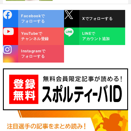
選ぶ理由
cebo
X
Facebookで
Xでフォローする
ok
フォローする
uTube
LINE
YouTubeで
LINEで
チャンネル登録
アカウント追加
stagra
Instagramで
m
フォローする
・
】
、
前
へ