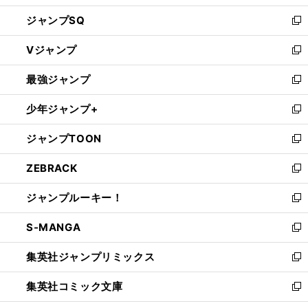
し
ジャンプSQ
い
新
ウ
し
Vジャンプ
ィ
い
新
ン
ウ
し
最強ジャンプ
ド
ィ
い
新
ウ
ン
ウ
し
少年ジャンプ+
で
ド
ィ
い
新
開
ウ
ン
ウ
し
ジャンプTOON
く
で
ド
ィ
い
新
開
ウ
ン
ウ
し
ZEBRACK
く
で
ド
ィ
い
新
開
ウ
ン
ウ
し
ジャンプルーキー！
く
で
ド
ィ
い
新
開
ウ
ン
ウ
し
S-MANGA
く
で
ド
ィ
い
新
開
ウ
ン
ウ
し
集英社ジャンプリミックス
く
で
ド
ィ
い
新
開
ウ
ン
ウ
し
集英社コミック文庫
く
で
ド
ィ
い
新
開
ウ
ン
ウ
し