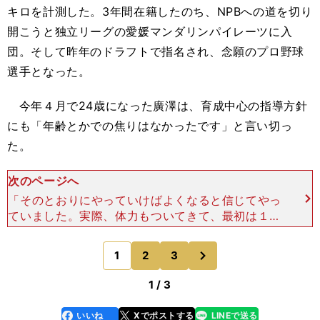
キロを計測した。3年間在籍したのち、NPBへの道を切り
開こうと独立リーグの愛媛マンダリンパイレーツに入
団。そして昨年のドラフトで指名され、念願のプロ野球
選手となった。
今年４月で24歳になった廣澤は、育成中心の指導方針
にも「年齢とかでの焦りはなかったです」と言い切っ
た。
次のページへ
「そのとおりにやっていけばよくなると信じてやっ
ていました。実際、体力もついてきて、最初は１週
間に1回くらいしか試合で投げてなかったのです
が、ブルペンにはコンスタントに入れるようになり
次
1
2
3
のページへ
ました。トレーニン
1 / 3
いいね
Xでポストする
LINEで送る
line
faceboo
x