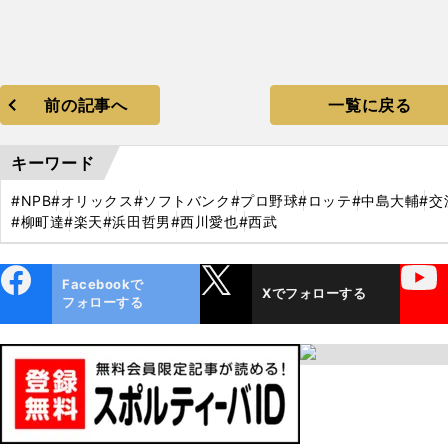
前の記事へ
一覧に戻る
キーワード
#NPB
#オリックス
#ソフトバンク
#プロ野球
#ロッテ
#中島大輔
#交
#柳町達
#楽天
#浜田哲男
#西川愛也
#西武
ebo
X
YouTube
Facebookで
Xでフォローする
ok
フォローする