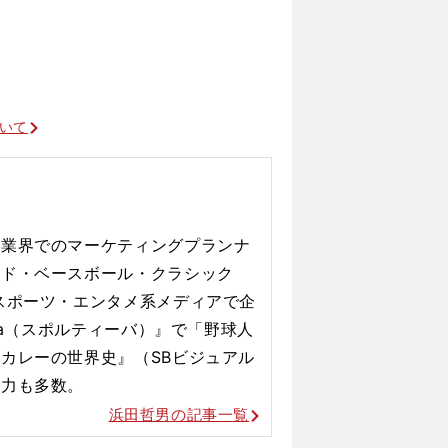
巨人のショートに定着した泉口友汰らを分析した
ついて
告業界でのマーケティングプランナ
ルド・ベースボール・クラシック
スポーツ・エンタメ系メディアで企
iva（スポルティーバ）』で「野球人
カレーの世界史』（SBビジュアル
協力も多数。
浜田哲男の記事一覧