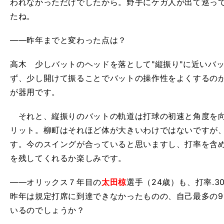
われなかっただけでしたから。野手にケガ人が出て巡っ
たね。
――昨年までと変わった点は？
高木 少しバットのヘッドを落として"縦振り"に近いバ
ず、少し開けて振ることでバットの操作性をよくするの
が器用です。
それと、縦振りのバットの軌道は打球の初速と角度を向
リット。柳町はそれほど体が大きいわけではないですが、
す。今のスイングが合っていると思いますし、打率を含
を残してくれるか楽しみです。
――オリックス７年目の
太田椋
選手（24歳）も、打率.
昨年は規定打席に到達できなかったものの、自己最多の9
いるのでしょうか？