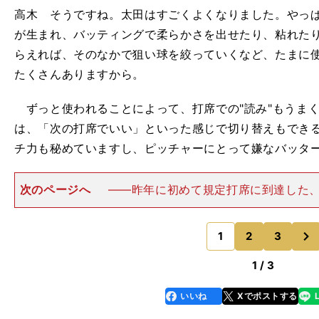
高木 そうですね。太田はすごくよくなりました。やっ
が生まれ、バッティングで柔らかさを出せたり、粘れた
らえれば、そのなかで狙い球を絞っていくなど、たまに
たくさんありますから。
ずっと使われることによって、打席での"読み"もうま
は、「次の打席でいい」といった感じで切り替えもでき
チ力も秘めていますし、ピッチャーにとって嫌なバッタ
次のページへ
――昨年に初めて規定打席に到達した、
村林一輝選手（27歳）も、昨年の経験を糧に打率リーグ２
イアベレージを残しています。高木 やはり昨年の経験
次
うね。バットが
1
2
3
のページへ
1 / 3
いいね
Xでポストする
line
faceboo
x
k
・