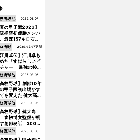
事
校野球他
2026.08.07更
夏の甲子園2026】
新
阪桐蔭初優勝メンバ
、最速157キロ右
、平成初完封＆初本
ロ野球
2026.08.07更新
打... 指揮官たちの知
江川卓伝】江川卓も
れざる現役時代
めた「すばらしいピ
チャー」 最強の控え
手・大橋康延はいか
校野球他
2026.08.07更
して高校３年間を過
高校野球】創部10年
新
したのか
の甲子園初出場がす
てを変えた 健大高
・青栁監督が語る
校野球他
2026.08.07更
機動破壊」はこうし
高校野球】健大高
新
生まれた
・青栁博文監督が明
す創部秘話 300万
の借金、涙の10年間
校野球他
2026.08.06更
経てたどり着いた甲
高校野球】甲子園に
新