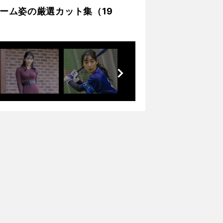
ーム姿の厳選カット集（19
前
へ