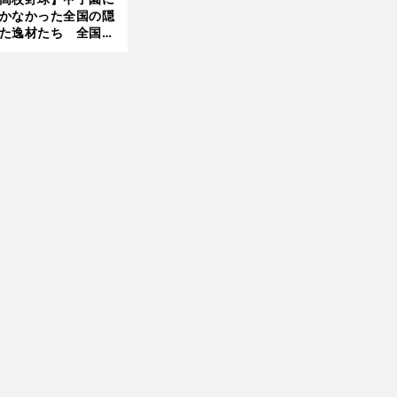
園
かなかった全国の隠
た逸材たち 全国を
って見つけた"幻の
ター候補"たち
前