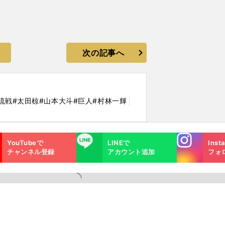
次の記事へ
流戦
#太田椋
#山本大斗
#巨人
#村林一輝
Instagra
LINE
YouTubeで
LINEで
Inst
m
チャンネル登録
アカウント追加
フォ