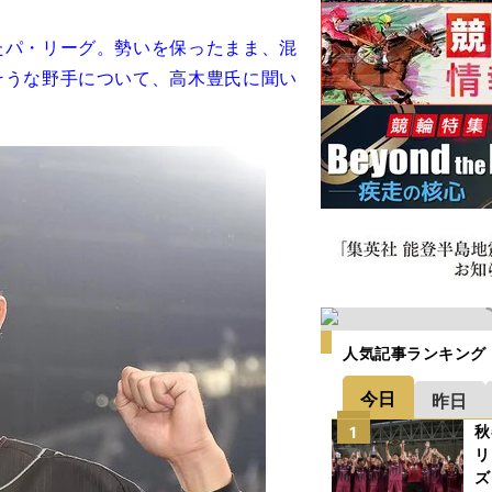
パ・リーグ。勢いを保ったまま、混
そうな野手について、高木豊氏に聞い
人気記事ランキング
今日
昨日
秋
1
リ
ズ