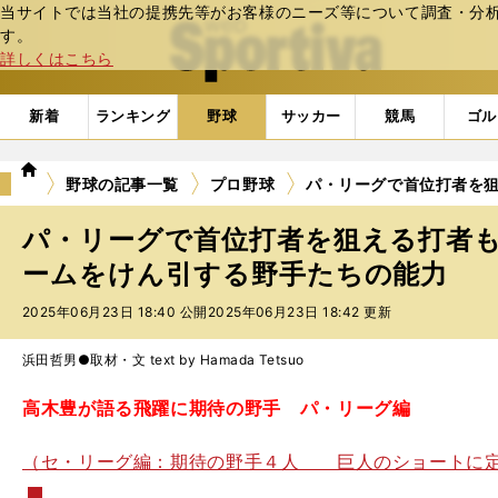
当サイトでは当社の提携先等がお客様のニーズ等について調査・分析し
web Sportiva (webスポルティーバ)
す。
詳しくはこちら
新着
ランキング
野球
サッカー
競馬
ゴル
we
野球の記事一覧
プロ野球
パ・リーグで首位打者を
b
ス
パ・リーグで首位打者を狙える打者
ポ
ル
ームをけん引する野手たちの能力
テ
2025年06月23日 18:40 公開
2025年06月23日 18:42 更新
ィ
ー
バ
浜田哲男●取材・文 text by Hamada Tetsuo
高木豊が語る飛躍に期待の野手 パ・リーグ編
（セ・リーグ編：期待の野手４人 巨人のショートに定