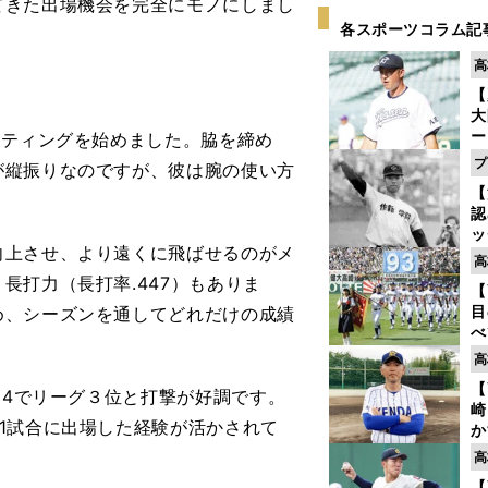
てきた出場機会を完全にモノにしまし
各スポーツコラム記
高
【
大
ー
ッティングを始めました。脇を締め
腕
プ
が縦振りなのですが、彼は腕の使い方
塁
【
ら
認
ッ
上させ、より遠くに飛ばせるのがメ
投
高
に
長打力（長打率.447）もありま
【
ご
目
め、シーズンを通してどれだけの成績
べ
崎
高
「
【
て
304でリーグ３位と打撃が好調です。
崎
1試合に出場した経験が活かされて
か
円
高
を
【