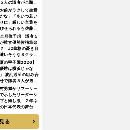
５人の識者が全順位
大胆予想
お前がラクして生意
だな」「あいつ若い
せに」厳しい言葉を
びせられるも佐藤慎
郎が貫いた誇りとフ
1全順位予想 識者５
ンへの思い
が推す優勝候補筆頭
？ J2降格の憂き目
遭いそうな３クラブ
は？
夏の甲子園2026】
優勝は横浜じゃな
」 波乱必至の組み合
せで識者５人が選ん
優勝校はここだ！
村勇輝がサマーリー
で示したリーダーシ
プと悔し涙 ２年ぶ
の日本代表の舞台を
に３年目のNBA挑戦
続く
見る