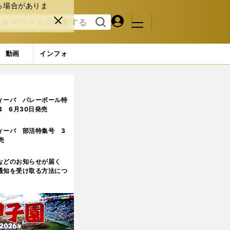
る場合がありま
マイペ
閉じ
検索
メニュ
ー
る
す
ジ
る
動画
インフォ
ィーバ バレーボール特
.4 6月30日発売
ィーバ 部活特集号 3
売
などのお知らせが届く
通知を受け取る方法につ