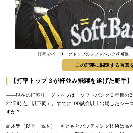
打率でパ・リーグトップのソフトバンク柳町達 photo b
この記事に関連する写真
【打率トップ３が軒並み飛躍を遂げた野手】
――現在の打率リーグトップは、ソフトバンク６年目の2
22日時点。以下同）。すでに100試合以上出場したシ
すか？
高木豊（以下：高木） もともとバッティング技術は高