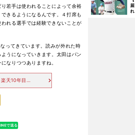
子
届
ぱり若手は使われることによって余裕
れ
りできるようになるんです。４打席も
巡
使われる選手では経験できないことが
ス
くなってきています。読みが外れた時
るようになっていきます。太田はパン
ーになりつつありますね。
楽天10年目の
位の.316とハ
が大きいでしょ
LINEで送る