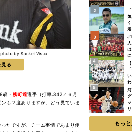
を
「
2
気
く
浴
太
J
3
ァ
人
は
y Sankei Visual
に
4
と
【
を見る
「
い
わ
5
だ
河
8歳・
柳町達
選手（打率.342／６月
グ
ーズンも２度ありますが、どう見ていま
ッ
り
糧
は
もっと
かったですが、チーム事情であまり使