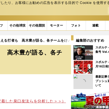
たり、お客様にお勧めの広告を表⽰する⽬的で Cookie を使⽤す
フ
その他球技
その他競技
モーター
フォト
連載
狙える打者も 高木豊が語る、各チームをけん引する野手たちの能力
編集部のおすすめ
スポルテ
も 高木豊が語る、各チ
集号 Vol
スポルテ
月16日発
最新記事
プッシュ
いて
着した泉口友汰らを分析した＞＞）