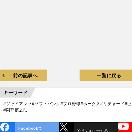
前の記事へ
一覧に戻る
キーワード
#ジャイアンツ
#ソフトバンク
#プロ野球
#ホークス
#リチャード
#
#阿部慎之助
ebo
X
YouTube
Facebookで
Xでフォローする
ok