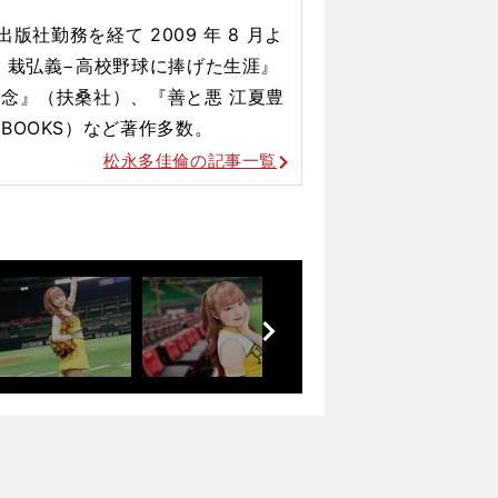
版社勤務を経て 2009 年 8 月よ
 栽弘義−高校野球に捧げた生涯』
念』（扶桑社）、『善と悪 江夏豊
BOOKS）など著作多数。
松永多佳倫の記事一覧
前
へ