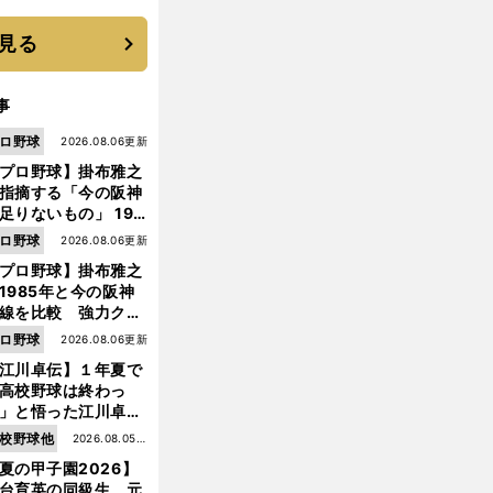
す"日本一1000日計
"のすべて
見る
事
ロ野球
2026.08.06更新
プロ野球】掛布雅之
指摘する「今の阪神
足りないもの」 198
年のチームよりもつ
ロ野球
2026.08.06更新
がりを感じない
プロ野球】掛布雅之
1985年と今の阪神
線を比較 強力クリ
ンナップと、チーム
ロ野球
2026.08.06更新
「大きな違い」を語
江川卓伝】１年夏で
た
高校野球は終わっ
」と悟った江川卓の
え投手は、公式戦わ
校野球他
2026.08.05更
か16イニングの登板
夏の甲子園2026】
新
大洋から２位指名を
台育英の同級生、元