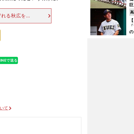
受
巨
恩
高
守れる秋広を放
交
【
用法に疑問を呈
「
打てなければす
の
仙
か
画
LINEで送る
ついて