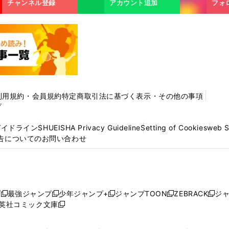
チャンネル登録
アカウント追加
フォ
利用規約・会員規約
特定商取引法に基づく表示・その他の事項
プ
ガイドライン
SHUEISHA Privacy Guideline
Setting of Cookies
web 
告についてのお問い合わせ
プ
最強ジャンプ
少年ジャンプ+
ジャンプTOON
ZEBRACK
ジ
新
新
新
新
新
英社コミック文庫
し
新
し
し
し
し
い
い
し
い
い
い
ウ
ウ
い
ウ
ウ
ウ