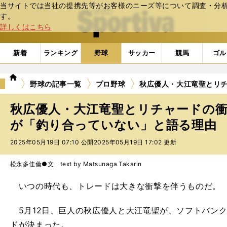
当サイトでは当社の提携先等がお客様のニーズ等について調査・分析し
web Sportiva (webスポルティーバ)
す。
詳しくはこちら
新着
ランキング
野球
サッカー
競馬
ゴル
we
野球の記事一覧
プロ野球
秋広優人・大江竜聖とリ
b
ス
秋広優人・大江竜聖とリチャードの
ポ
ル
が「釣り合っていない」と語る理由
テ
2025年05月19日 07:10 公開
2025年05月19日 17:02 更新
ィ
ー
バ
松永多佳倫●文 text by Matsunaga Takarin
いつの時代も、トレードは大きな衝撃を伴うものだ。
5月12日、巨人の秋広優人と大江竜聖が、ソフトバンク
ドが決まった。