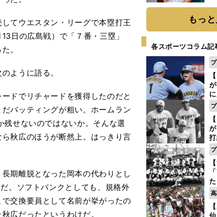
か
画
もっと
してウエスタン・リーグで本塁打王
13日の広島戦）で「７番・三塁」
各スポーツコラム記
った。
プ
次のように語る。
【
が
に
レードでリチャードを獲得したのだと
5
プ
まだバッティングが粗い。ホームラン
な
【
か残せないのではないか。そんな選
が
なら秋広のほうが断然上。はっきり言
打
ー
プ
の
【
っ
「
長期離脱となった岡本の代わりとし
た
白だ。ソフトバンクとしても、規格外
控
高
ず
こで交換要員として名前が挙がったの
【
で
た秋広だったというわけだ。
仙