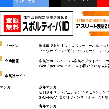
フォローする
サービス
推奨環境
集英社ID・スポルティーバIDとは
ブラウザプッシュ通知について
サイトマッ
企業情報
集英社ホームページ
集英社プライバシー
新
Web Sportivaについてのお問い合わせ
広
し
新
い
し
集英社サイト
ウ
い
ィ
ウ
マンガ
少年マンガ
ン
ィ
週刊少年ジャンプ
ジャンプSQ
Vジャン
ド
ン
新
新
S-MANGA
集英社ジャンプリミックス
集
ウ
ド
新
し
し
新
で
ウ
し
い
い
し
青年マンガ
開
で
い
ウ
ウ
い