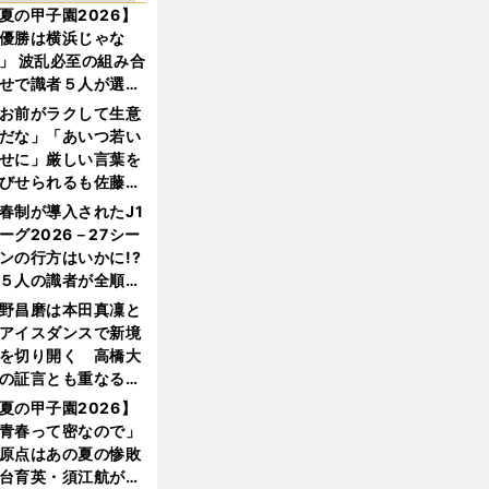
夏の甲子園2026】
優勝は横浜じゃな
」 波乱必至の組み合
せで識者５人が選ん
優勝校はここだ！
お前がラクして生意
だな」「あいつ若い
せに」厳しい言葉を
びせられるも佐藤慎
郎が貫いた誇りとフ
春制が導入されたJ1
ンへの思い
ーグ2026－27シー
ンの行方はいかに!?
５人の識者が全順位
大胆予想
野昌磨は本田真凜と
アイスダンスで新境
を切り開く 高橋大
の証言とも重なる課
と楽しさ
夏の甲子園2026】
青春って密なので」
原点はあの夏の惨敗
台育英・須江航が明