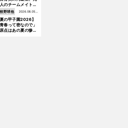
けた
人のチームメイト、
師と教え子...聖地で
校野球他
2026.08.05更
差する運命の再会
夏の甲子園2026】
新
青春って密なので」
原点はあの夏の惨敗
台育英・須江航が明
す"日本一1000日計
"のすべて
」
前
へ