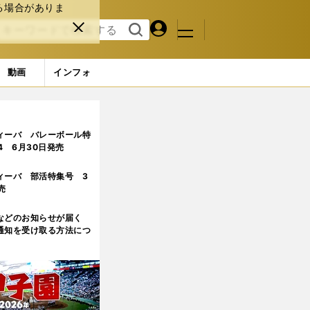
る場合がありま
マイペ
閉じ
検索
メニュ
ー
る
す
ジ
る
動画
インフォ
由
ィーバ バレーボール特
.4 6月30日発売
ィーバ 部活特集号 3
売
などのお知らせが届く
通知を受け取る方法につ