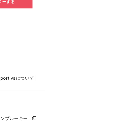
ローする
Sportivaについて
ャンプルーキー！
新
し
い
ウ