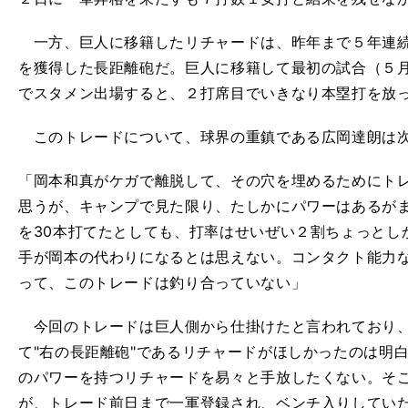
一方、巨人に移籍したリチャードは、昨年まで５年連続
を獲得した長距離砲だ。巨人に移籍して最初の試合（５月
でスタメン出場すると、２打席目でいきなり本塁打を放
このトレードについて、球界の重鎮である広岡達朗は
「岡本和真がケガで離脱して、その穴を埋めるためにト
思うが、キャンプで見た限り、たしかにパワーはあるが
を30本打てたとしても、打率はせいぜい２割ちょっとし
手が岡本の代わりになるとは思えない。コンタクト能力
って、このトレードは釣り合っていない」
今回のトレードは巨人側から仕掛けたと言われており、
て"右の長距離砲"であるリチャードがほしかったのは明
のパワーを持つリチャードを易々と手放したくない。そ
が、トレード前日まで一軍登録され、ベンチ入りしてい