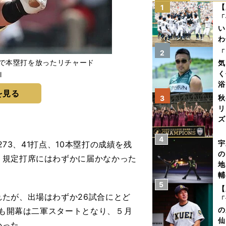
【
1
「
い
わ
だ
「
2
戦で本塁打を放ったリチャード
気
く
l
浴
を見る
太
秋
3
ァ
リ
ズ
4
を
宇
73、41打点、10本塁打の成績を残
の
。規定打席にはわずかに届かなかった
地
輔
5
題
【
たが、出場はわずか26試合にとど
「
の
ンも開幕は二軍スタートとなり、５月
仙
かった。