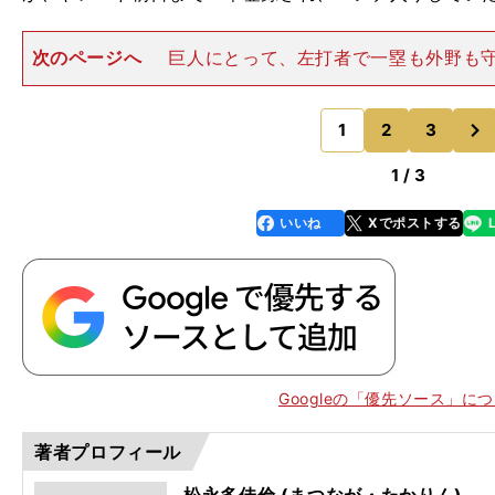
次のページへ
巨人にとって、左打者で一塁も外野も
出するのは痛手だったはずだが、広岡はこれまでの起
す。「そもそも秋広に『チャンスを与えた』と言うが、
次
ぐに交代させ、代打や途中
1
2
3
のページへ
1 / 3
いいね
Xでポストする
line
faceboo
x
k
Googleの「優先ソース」に
著者プロフィール
ベ
.
松永多佳倫 (まつなが・たかりん)