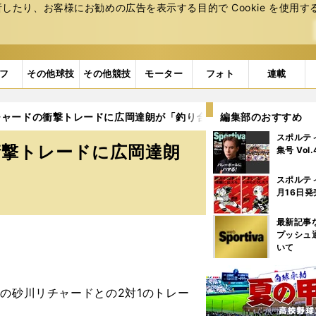
たり、お客様にお勧めの広告を表⽰する⽬的で Cookie を使⽤す
フ
その他球技
その他競技
モーター
フォト
連載
チャードの衝撃トレードに広岡達朗が「釣り合っていない」と語る理
編集部のおすすめ
スポルテ
衝撃トレードに広岡達朗
集号 Vol
スポルテ
月16日発
最新記事
プッシュ
いて
の砂川リチャードとの2対1のトレー