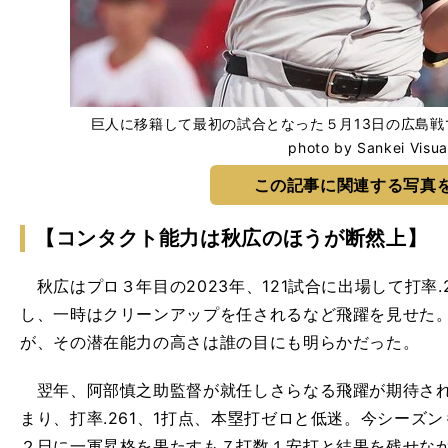
巨人に移籍して最初の試合となった５月13日の広島
photo by Sankei Visua
この記事に関連する写真
【コンタクト能力は秋広のほうが断然上】
秋広はプロ３年目の2023年、121試合に出場して打率.2
し、一時はクリーンアップを任されるなど飛躍を見せた
が、その潜在能力の高さは誰の目にも明らかだった。
翌年、阿部慎之助監督が就任しさらなる飛躍が期待され
まり、打率.261、1打点、本塁打ゼロと低迷。今シーズ
２日に一軍昇格を果たすも７打数１安打と結果を残せな