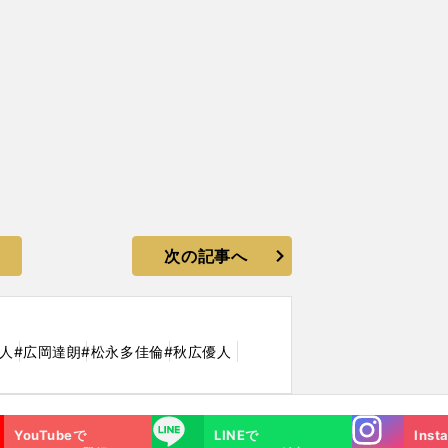
次の記事へ
巨人
#広岡達朗
#松永多佳倫
#秋広優人
Instagra
LINE
YouTubeで
LINEで
Inst
m