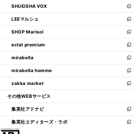
ン
ウ
し
SHUEISHA VOX
で
ド
ィ
い
新
開
ウ
ン
ウ
し
LEEマルシェ
く
で
ド
ィ
い
新
開
ウ
ン
ウ
し
SHOP Marisol
く
で
ド
ィ
い
新
開
ウ
ン
ウ
し
eclat premium
く
で
ド
ィ
い
新
開
ウ
ン
ウ
し
mirabella
く
で
ド
ィ
い
新
開
ウ
ン
ウ
し
mirabella homme
く
で
ド
ィ
い
新
開
ウ
ン
ウ
し
zakka market
く
で
ド
ィ
い
新
開
ウ
ン
ウ
し
その他WEBサービス
く
で
ド
ィ
い
開
ウ
ン
ウ
集英社アドナビ
く
で
ド
ィ
新
開
ウ
ン
し
集英社エディターズ・ラボ
く
で
ド
い
新
開
ウ
ウ
し