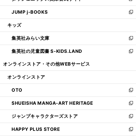
新
ウ
ン
ウ
し
JUMP j-BOOKS
で
ド
ィ
い
新
開
ウ
ン
ウ
し
キッズ
く
で
ド
ィ
い
開
ウ
ン
ウ
集英社みらい文庫
く
で
ド
ィ
新
開
ウ
ン
し
集英社の児童図書 S-KIDS.LAND
く
で
ド
い
新
開
ウ
ウ
し
オンラインストア・
その他WEBサービス
く
で
ィ
い
開
ン
ウ
オンラインストア
く
ド
ィ
ウ
ン
OTO
で
ド
新
開
ウ
し
SHUEISHA MANGA-ART HERITAGE
く
で
い
新
開
ウ
し
ジャンプキャラクターズストア
く
ィ
い
新
ン
ウ
し
HAPPY PLUS STORE
ド
ィ
い
新
ウ