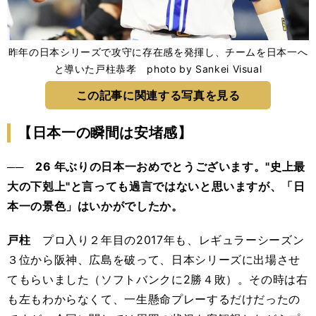
昨年の日本シリーズで攻守に存在感を発揮し、チームを日本一へ
と導いた戸柱恭孝 photo by Sankei Visual
この記事に関連する写真を見る
【日本一の瞬間は安堵感】
── 26 年ぶりの日本一おめでとうございます。"史上最
大の下剋上"と言っても過言ではないと思いますが、「日
本一の景色」はいかがでしたか。
戸柱
プロ入り２年目の2017年も、レギュラーシーズン
３位から阪神、広島を破って、日本シリーズに出場させ
てもらいました（ソフトバンクに2勝４敗）。その時は右
も左もわからなくて、一生懸命プレーするだけだったの