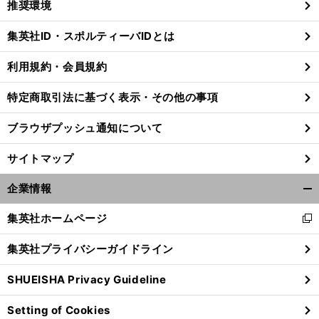
推奨環境
閉
じ
集英社ID・スポルティーバIDとは
る
利用規約・会員規約
特定商取引法に基づく表示・その他の事項
ブラウザプッシュ通知について
サイトマップ
企業情報
開
く/
集英社ホームページ
新
閉
し
じ
集英社プライバシーガイドライン
い
る
ウ
SHUEISHA Privacy Guideline
ィ
ン
Setting of Cookies
ド