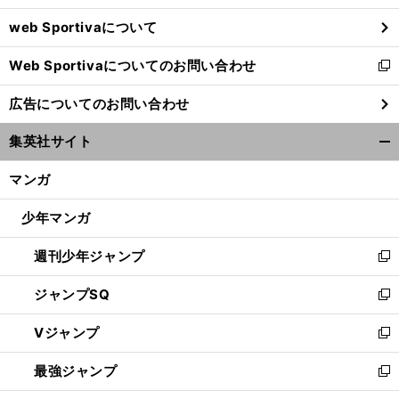
ウ
web Sportivaについて
で
開
Web Sportivaについてのお問い合わせ
く
新
し
広告についてのお問い合わせ
い
ウ
集英社サイト
ィ
開
ン
く/
マンガ
ド
閉
ウ
じ
少年マンガ
で
る
開
週刊少年ジャンプ
く
新
し
ジャンプSQ
い
新
ウ
し
Vジャンプ
ィ
い
新
ン
ウ
し
最強ジャンプ
ド
ィ
い
新
ウ
ン
ウ
し