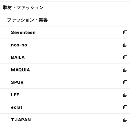
開
ウ
ン
ウ
し
取材・ファッション
く
で
ド
ィ
い
開
ウ
ン
ウ
ファッション・美容
く
で
ド
ィ
開
ウ
ン
Seventeen
く
で
ド
新
開
ウ
し
non-no
く
で
い
新
開
ウ
し
BAILA
く
ィ
い
新
ン
ウ
し
MAQUIA
ド
ィ
い
新
ウ
ン
ウ
し
SPUR
で
ド
ィ
い
新
開
ウ
ン
ウ
し
LEE
く
で
ド
ィ
い
新
開
ウ
ン
ウ
し
eclat
く
で
ド
ィ
い
新
開
ウ
ン
ウ
し
T JAPAN
く
で
ド
ィ
い
新
開
ウ
ン
ウ
し