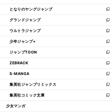
開
ン
ウ
し
となりのヤングジャンプ
く
ド
ィ
い
新
ウ
ン
ウ
し
グランドジャンプ
で
ド
ィ
い
新
開
ウ
ン
ウ
し
ウルトラジャンプ
く
で
ド
ィ
い
新
開
ウ
ン
ウ
し
少年ジャンプ+
く
で
ド
ィ
い
新
開
ウ
ン
ウ
し
ジャンプTOON
く
で
ド
ィ
い
新
開
ウ
ン
ウ
し
ZEBRACK
く
で
ド
ィ
い
新
開
ウ
ン
ウ
し
S-MANGA
く
で
ド
ィ
い
新
開
ウ
ン
ウ
し
集英社ジャンプリミックス
く
で
ド
ィ
い
新
開
ウ
ン
ウ
し
集英社コミック文庫
く
で
ド
ィ
い
新
開
ウ
ン
ウ
し
少女マンガ
く
で
ド
ィ
い
開
ウ
ン
ウ