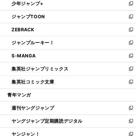
少年ジャンプ+
で
ド
ィ
い
新
開
ウ
ン
ウ
し
ジャンプTOON
く
で
ド
ィ
い
新
開
ウ
ン
ウ
し
ZEBRACK
く
で
ド
ィ
い
新
開
ウ
ン
ウ
し
ジャンプルーキー！
く
で
ド
ィ
い
新
開
ウ
ン
ウ
し
S-MANGA
く
で
ド
ィ
い
新
開
ウ
ン
ウ
し
集英社ジャンプリミックス
く
で
ド
ィ
い
新
開
ウ
ン
ウ
し
集英社コミック文庫
く
で
ド
ィ
い
新
開
ウ
ン
ウ
し
青年マンガ
く
で
ド
ィ
い
開
ウ
ン
ウ
週刊ヤングジャンプ
く
で
ド
ィ
新
開
ウ
ン
し
ヤングジャンプ定期購読デジタル
く
で
ド
い
新
開
ウ
ウ
し
ヤンジャン！
く
で
ィ
い
新