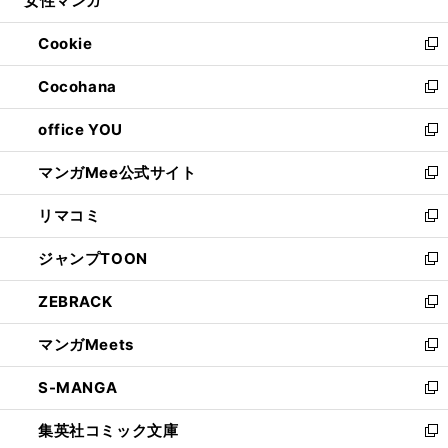
女性マンガ
で
ド
ィ
い
開
ウ
ン
ウ
Cookie
く
で
ド
ィ
新
開
ウ
ン
し
Cocohana
く
で
ド
い
新
開
ウ
ウ
し
office YOU
く
で
ィ
い
新
開
ン
ウ
し
マンガMee公式サイト
く
ド
ィ
い
新
ウ
ン
ウ
し
リマコミ
で
ド
ィ
い
新
開
ウ
ン
ウ
し
ジャンプTOON
く
で
ド
ィ
い
新
開
ウ
ン
ウ
し
ZEBRACK
く
で
ド
ィ
い
新
開
ウ
ン
ウ
し
マンガMeets
く
で
ド
ィ
い
新
開
ウ
ン
ウ
し
S-MANGA
く
で
ド
ィ
い
新
開
ウ
ン
ウ
し
集英社コミック文庫
く
で
ド
ィ
い
新