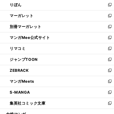
りぼん
く
で
ド
ィ
新
開
ウ
ン
し
マーガレット
く
で
ド
い
新
開
ウ
ウ
し
別冊マーガレット
く
で
ィ
い
新
開
ン
ウ
し
マンガMee公式サイト
く
ド
ィ
い
新
ウ
ン
ウ
し
リマコミ
で
ド
ィ
い
新
開
ウ
ン
ウ
し
ジャンプTOON
く
で
ド
ィ
い
新
開
ウ
ン
ウ
し
ZEBRACK
く
で
ド
ィ
い
新
開
ウ
ン
ウ
し
マンガMeets
く
で
ド
ィ
い
新
開
ウ
ン
ウ
し
S-MANGA
く
で
ド
ィ
い
新
開
ウ
ン
ウ
し
集英社コミック文庫
く
で
ド
ィ
い
新
開
ウ
ン
ウ
し
く