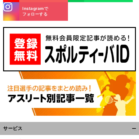
stagra
Instagramで
m
フォローする
」
前
へ
サービス
開
く/