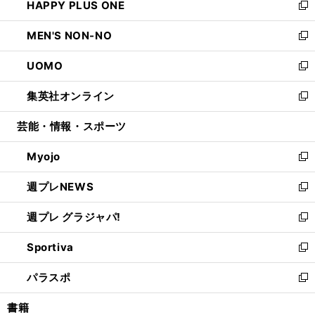
HAPPY PLUS ONE
く
で
ド
ィ
い
新
開
ウ
ン
ウ
し
MEN'S NON-NO
く
で
ド
ィ
い
新
開
ウ
ン
ウ
し
UOMO
く
で
ド
ィ
い
新
開
ウ
ン
ウ
し
集英社オンライン
く
で
ド
ィ
い
新
開
ウ
ン
ウ
し
芸能・情報・スポーツ
く
で
ド
ィ
い
開
ウ
ン
ウ
Myojo
く
で
ド
ィ
新
開
ウ
ン
し
週プレNEWS
く
で
ド
い
新
開
ウ
ウ
し
週プレ グラジャパ!
く
で
ィ
い
新
開
ン
ウ
し
Sportiva
く
ド
ィ
い
新
ウ
ン
ウ
し
パラスポ
で
ド
ィ
い
新
開
ウ
ン
ウ
し
書籍
く
で
ド
ィ
い