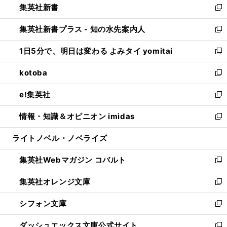
集英社新書
く
で
ィ
い
新
開
ン
ウ
し
集英社新書プラス - 知の水先案内人
く
ド
ィ
い
新
ウ
ン
ウ
し
1日5分で、明日は変わる よみタイ yomitai
で
ド
ィ
い
新
開
ウ
ン
ウ
し
kotoba
く
で
ド
ィ
い
新
開
ウ
ン
ウ
し
e!集英社
く
で
ド
ィ
い
新
開
ウ
ン
ウ
し
情報・知識＆オピニオン imidas
く
で
ド
ィ
い
新
開
ウ
ン
ウ
し
ライトノベル・ノベライズ
く
で
ド
ィ
い
開
ウ
ン
ウ
集英社Webマガジン コバルト
く
で
ド
ィ
新
開
ウ
ン
し
集英社オレンジ文庫
く
で
ド
い
新
開
ウ
ウ
し
シフォン文庫
く
で
ィ
い
新
開
ン
ウ
し
ダッシュエックス文庫公式サイト
く
ド
ィ
い