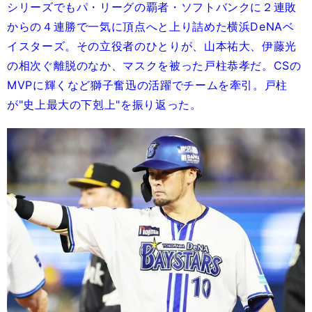
シリーズでもパ・リーグの覇者・ソフトバンクに２連敗
からの４連勝で一気に頂点へと上り詰めた横浜DeNAベ
イスターズ。その立役者のひとりが、山本祐大、伊藤光
の相次ぐ離脱のなか、マスクを被った戸柱恭孝だ。CSの
MVPに輝くなど獅子奮迅の活躍でチームを牽引。戸柱
が"史上最大の下剋上"を振り返った。