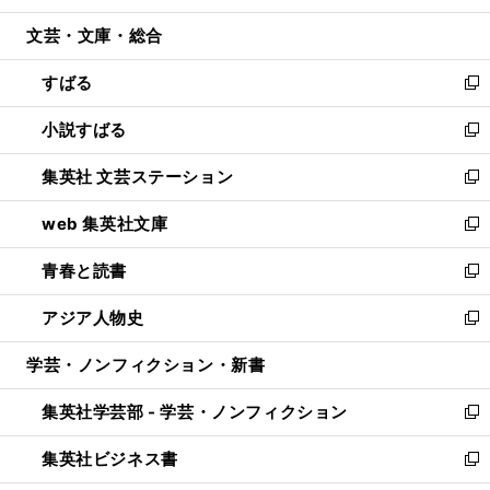
開
ウ
ン
ウ
文芸・文庫・総合
く
で
ド
ィ
開
ウ
ン
すばる
く
で
ド
新
開
ウ
し
小説すばる
く
で
い
新
開
ウ
し
集英社 文芸ステーション
く
ィ
い
新
ン
ウ
し
web 集英社文庫
ド
ィ
い
新
ウ
ン
ウ
し
青春と読書
で
ド
ィ
い
新
開
ウ
ン
ウ
し
アジア人物史
く
で
ド
ィ
い
新
開
ウ
ン
ウ
し
学芸・ノンフィクション・新書
く
で
ド
ィ
い
開
ウ
ン
ウ
集英社学芸部 - 学芸・ノンフィクション
く
で
ド
ィ
新
開
ウ
ン
し
集英社ビジネス書
く
で
ド
い
新
開
ウ
ウ
し