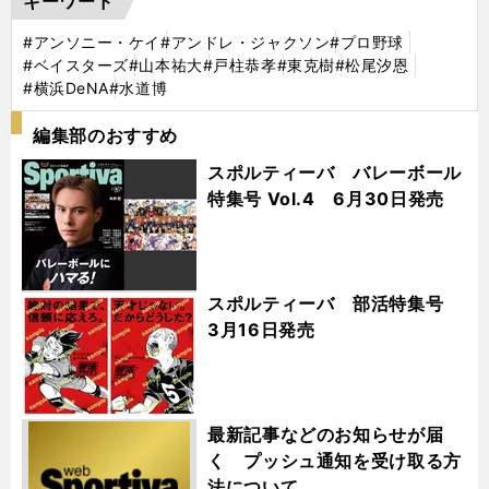
キーワード
#アンソニー・ケイ
#アンドレ・ジャクソン
#プロ野球
#ベイスターズ
#山本祐大
#戸柱恭孝
#東克樹
#松尾汐恩
#横浜DeNA
#水道博
編集部のおすすめ
スポルティーバ バレーボール
特集号 Vol.4 6月30日発売
スポルティーバ 部活特集号
3月16日発売
最新記事などのお知らせが届
く プッシュ通知を受け取る方
法について