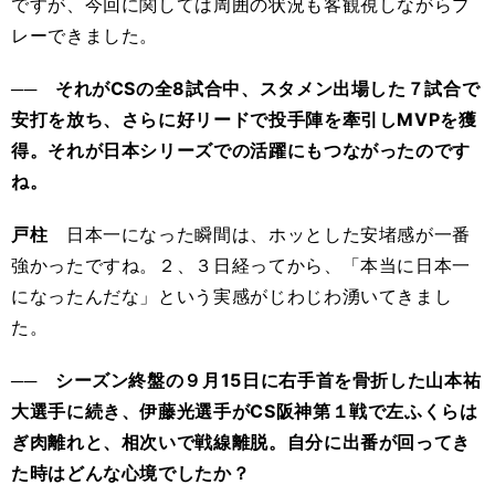
ですが、今回に関しては周囲の状況も客観視しながらプ
レーできました。
── それがCSの全8試合中、スタメン出場した７試合で
安打を放ち、さらに好リードで投手陣を牽引しMVPを獲
得。それが日本シリーズでの活躍にもつながったのです
ね。
戸柱
日本一になった瞬間は、ホッとした安堵感が一番
強かったですね。２、３日経ってから、「本当に日本一
になったんだな」という実感がじわじわ湧いてきまし
た。
── シーズン終盤の９月15日に右手首を骨折した山本祐
大選手に続き、伊藤光選手がCS阪神第１戦で左ふくらは
ぎ肉離れと、相次いで戦線離脱。自分に出番が回ってき
た時はどんな心境でしたか？