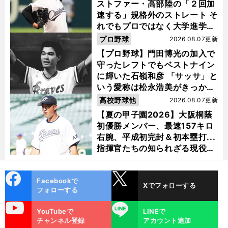
ストファー・高部陸の「２回加
速する」規格外のストレート そ
れでもプロではなく大学進学を
選ぶ理由
プロ野球
2026.08.07更新
【プロ野球】門田博光の加入で
守ったレフトでもベストナイン
に輝いた石嶺和彦 「サッサ」と
いう愛称は松永浩美がきっか
け？
高校野球他
2026.08.07更新
【夏の甲子園2026】大阪桐蔭
初優勝メンバー、最速157キロ
右腕、平成初完封＆初本塁打...
指揮官たちの知られざる現役時
代
cebo
X
Facebookで
Xでフォローする
ok
フォローする
uTube
LINE
YouTubeで
LINEで
チャンネル登録
アカウント追加