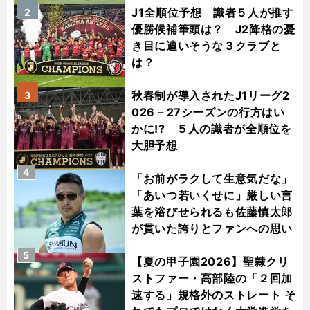
J1全順位予想 識者５人が推す
2
優勝候補筆頭は？ J2降格の憂
き目に遭いそうな３クラブと
は？
秋春制が導入されたJ1リーグ2
3
026－27シーズンの行方はい
かに!? ５人の識者が全順位を
大胆予想
4
「お前がラクして生意気だな」
「あいつ若いくせに」厳しい言
葉を浴びせられるも佐藤慎太郎
が貫いた誇りとファンへの思い
5
【夏の甲子園2026】聖隷クリ
ストファー・高部陸の「２回加
速する」規格外のストレート そ