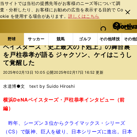
当サイトでは当社の提携先等がお客様のニーズ等について調
査・分析したり、お客様にお勧めの広告を表⽰する⽬的で Co
閉じ
okie を使⽤する場合があります。
詳しくはこちら
る
マイペ
web Sportiva (webスポルティーバ)
検索
メニュ
we
ー
野球の記事一覧
プロ野球
ベイスターズ「史上最大の
b
ジ
野球
サッカー
競馬
ゴルフ
その他球技
その他
ス
ベイスターズ「史上最大の下剋上」の舞台裏
ポ
を戸柱恭孝が語る ジャクソン、ケイはこうし
ル
て覚醒した
テ
ィ
2025年02月13日 10:05 公開
2025年02月17日 16:52 更新
ー
バ
水道博●文 text by Suido Hiroshi
横浜DeNAベイスターズ・戸柱恭孝インタビュー（前
編）
昨年、シーズン３位からクライマックス・シリーズ
（CS）で阪神、巨人を破り、日本シリーズに進出。日本