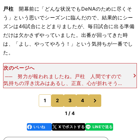
戸柱
開幕前に「どんな状況でもDeNAのために尽くそ
う」という思いでシーズンに臨んだので、結果的にシー
ズンは46試合にとどまりましたが、毎日試合に出る準備
だけは欠かさずやっていました。出番が回ってきた時
は、「よし、やってやろう！」という気持ちが一番でし
た。
次のページへ
── 努力が報われましたね。戸柱 人間ですので
気持ちの浮き沈みはあるし、正直、心が折れそうな
時期も少なからずありました。でも、いい結果が出
た時には「やるべきことをやってきてよかった」
次
1
2
3
4
のページへ
と、あらためて思
1 / 4
いいね
Xでポストする
LINEで送る
line
faceboo
x
k