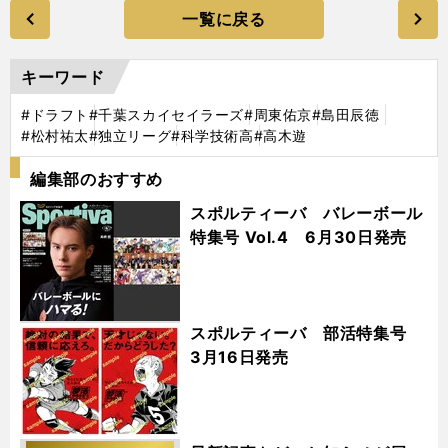
一覧に戻る
キーワード
#ドラフト
#千葉スカイセイラーズ
#周東佑京
#島田辰徳
#松村祐太
#独立リーグ
#科学技術高
#高木遊
編集部のおすすめ
スポルティーバ バレーボール
特集号 Vol.4 6月30日発売
スポルティーバ 部活特集号
3月16日発売