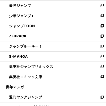
ン
ウ
し
最強ジャンプ
ド
ィ
い
新
ウ
ン
ウ
し
少年ジャンプ+
で
ド
ィ
い
新
開
ウ
ン
ウ
し
ジャンプTOON
く
で
ド
ィ
い
新
開
ウ
ン
ウ
し
ZEBRACK
く
で
ド
ィ
い
新
開
ウ
ン
ウ
し
ジャンプルーキー！
く
で
ド
ィ
い
新
開
ウ
ン
ウ
し
S-MANGA
く
で
ド
ィ
い
新
開
ウ
ン
ウ
し
集英社ジャンプリミックス
く
で
ド
ィ
い
新
開
ウ
ン
ウ
し
集英社コミック文庫
く
で
ド
ィ
い
新
開
ウ
ン
ウ
し
青年マンガ
く
で
ド
ィ
い
開
ウ
ン
ウ
週刊ヤングジャンプ
く
で
ド
ィ
新
開
ウ
ン
し