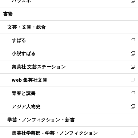
パラスポ
で
ド
ィ
い
新
開
ウ
ン
ウ
し
書籍
く
で
ド
ィ
い
開
ウ
ン
ウ
文芸・文庫・総合
く
で
ド
ィ
開
ウ
ン
すばる
く
で
ド
新
開
ウ
し
小説すばる
く
で
い
新
開
ウ
し
集英社 文芸ステーション
く
ィ
い
新
ン
ウ
し
web 集英社文庫
ド
ィ
い
新
ウ
ン
ウ
し
青春と読書
で
ド
ィ
い
新
開
ウ
ン
ウ
し
アジア人物史
く
で
ド
ィ
い
新
開
ウ
ン
ウ
し
学芸・ノンフィクション・新書
く
で
ド
ィ
い
開
ウ
ン
ウ
集英社学芸部 - 学芸・ノンフィクション
く
で
ド
ィ
新