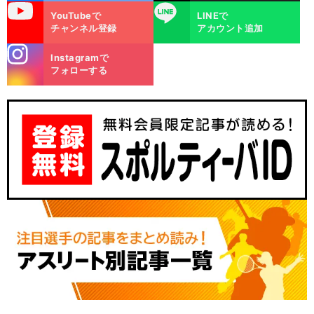
uTube
LINE
YouTubeで
LINEで
チャンネル登録
アカウント追加
stagra
Instagramで
m
フォローする
】
.
、
前
へ