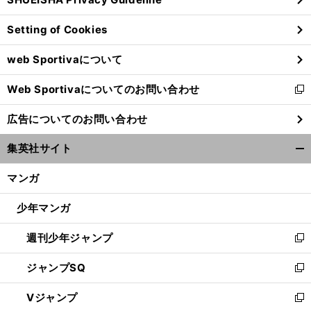
ィ
ン
Setting of Cookies
ド
ウ
web Sportivaについて
で
開
Web Sportivaについてのお問い合わせ
く
新
し
広告についてのお問い合わせ
い
ウ
集英社サイト
ィ
開
ン
く/
マンガ
ド
閉
ウ
じ
少年マンガ
で
る
開
週刊少年ジャンプ
く
新
し
ジャンプSQ
い
新
ウ
し
Vジャンプ
ィ
い
新