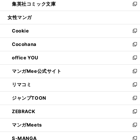
集英社コミック文庫
く
で
ド
ィ
い
新
開
ウ
ン
ウ
し
女性マンガ
く
で
ド
ィ
い
開
ウ
ン
ウ
Cookie
く
で
ド
ィ
新
開
ウ
ン
し
Cocohana
く
で
ド
い
新
開
ウ
ウ
し
office YOU
く
で
ィ
い
新
開
ン
ウ
し
マンガMee公式サイト
く
ド
ィ
い
新
ウ
ン
ウ
し
リマコミ
で
ド
ィ
い
新
開
ウ
ン
ウ
し
ジャンプTOON
く
で
ド
ィ
い
新
開
ウ
ン
ウ
し
ZEBRACK
く
で
ド
ィ
い
新
開
ウ
ン
ウ
し
マンガMeets
く
で
ド
ィ
い
新
開
ウ
ン
ウ
し
S-MANGA
く
で
ド
ィ
い
新