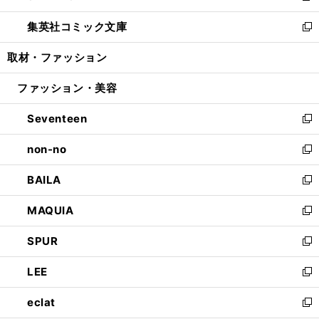
開
ウ
ン
ウ
し
集英社コミック文庫
く
で
ド
ィ
い
新
開
ウ
ン
ウ
し
取材・ファッション
く
で
ド
ィ
い
開
ウ
ン
ウ
ファッション・美容
く
で
ド
ィ
開
ウ
ン
Seventeen
く
で
ド
新
開
ウ
し
non-no
く
で
い
新
開
ウ
し
BAILA
く
ィ
い
新
ン
ウ
し
MAQUIA
ド
ィ
い
新
ウ
ン
ウ
し
SPUR
で
ド
ィ
い
新
開
ウ
ン
ウ
し
LEE
く
で
ド
ィ
い
新
開
ウ
ン
ウ
し
eclat
く
で
ド
ィ
い
新
開
ウ
ン