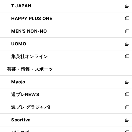
ウ
し
T JAPAN
く
で
ド
ィ
い
新
開
ウ
ン
ウ
し
HAPPY PLUS ONE
く
で
ド
ィ
い
新
開
ウ
ン
ウ
し
MEN'S NON-NO
く
で
ド
ィ
い
新
開
ウ
ン
ウ
し
UOMO
く
で
ド
ィ
い
新
開
ウ
ン
ウ
し
集英社オンライン
く
で
ド
ィ
い
新
開
ウ
ン
ウ
し
芸能・情報・スポーツ
く
で
ド
ィ
い
開
ウ
ン
ウ
Myojo
く
で
ド
ィ
新
開
ウ
ン
し
週プレNEWS
く
で
ド
い
新
開
ウ
ウ
し
週プレ グラジャパ!
く
で
ィ
い
新
開
ン
ウ
し
Sportiva
く
ド
ィ
い
新
ウ
ン
ウ
し