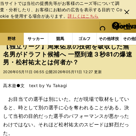
当サイトでは当社の提携先等がお客様のニーズ等について調
査・分析したり、お客様にお勧めの広告を表⽰する⽬的で Co
閉じ
okie を使⽤する場合があります。
詳しくはこちら
る
マイペ
web Sportiva (webスポルティーバ)
検索
メニュ
we
ー
野球の記事一覧
高校野球他
【独立リーグ】周東佑京
b
ジ
野球
サッカー
競馬
ゴルフ
その他球技
その他
ス
【独立リーグ】周東佑京の技術を吸収した無
ポ
名男がドラフト候補へ 一塁到達３秒81の爆速
ル
男・松村祐太とは何者か？
テ
ィ
2026年05月11日 06:55 公開
2026年05月11日 12:27 更新
ー
バ
高木遊●文 text by Yu Takagi
お目当ての選手は別にいた。だが現場で取材をしてい
ると、時として別の選手に心を奪われることがある。決
して当初の目的だった選手のパフォーマンスが悪かった
わけではない。それほど松村祐太のスピードは鮮烈だっ
た。