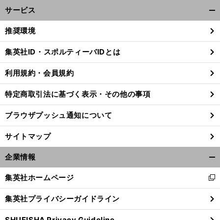
サービス
開
く/
推奨環境
閉
じ
集英社ID・スポルティーバIDとは
る
利用規約・会員規約
特定商取引法に基づく表示・その他の事項
ブラウザプッシュ通知について
サイトマップ
企業情報
開
く/
集英社ホームページ
新
閉
し
じ
集英社プライバシーガイドライン
い
る
ウ
SHUEISHA Privacy Guideline