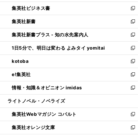
開
ウ
ン
し
集英社ビジネス書
く
で
ド
い
新
開
ウ
ウ
し
集英社新書
く
で
ィ
い
新
開
ン
ウ
し
集英社新書プラス - 知の水先案内人
く
ド
ィ
い
新
ウ
ン
ウ
し
1日5分で、明日は変わる よみタイ yomitai
で
ド
ィ
い
新
開
ウ
ン
ウ
し
kotoba
く
で
ド
ィ
い
新
開
ウ
ン
ウ
し
e!集英社
く
で
ド
ィ
い
新
開
ウ
ン
ウ
し
情報・知識＆オピニオン imidas
く
で
ド
ィ
い
新
開
ウ
ン
ウ
し
ライトノベル・ノベライズ
く
で
ド
ィ
い
開
ウ
ン
ウ
集英社Webマガジン コバルト
く
で
ド
ィ
新
開
ウ
ン
し
集英社オレンジ文庫
く
で
ド
い
新
開
ウ
ウ
し