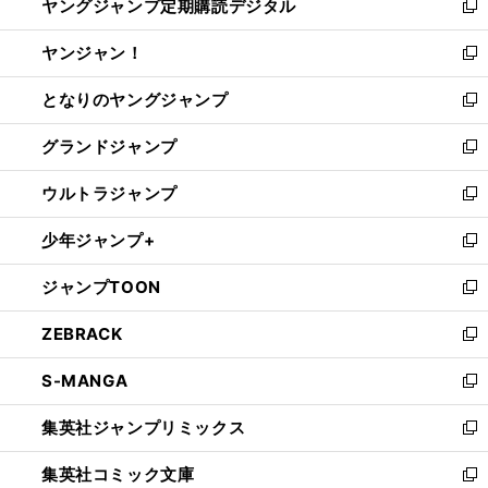
ヤングジャンプ定期購読デジタル
く
で
ド
い
新
開
ウ
ウ
し
ヤンジャン！
く
で
ィ
い
新
開
ン
ウ
し
となりのヤングジャンプ
く
ド
ィ
い
新
ウ
ン
ウ
し
グランドジャンプ
で
ド
ィ
い
新
開
ウ
ン
ウ
し
ウルトラジャンプ
く
で
ド
ィ
い
新
開
ウ
ン
ウ
し
少年ジャンプ+
く
で
ド
ィ
い
新
開
ウ
ン
ウ
し
ジャンプTOON
く
で
ド
ィ
い
新
開
ウ
ン
ウ
し
ZEBRACK
く
で
ド
ィ
い
新
開
ウ
ン
ウ
し
S-MANGA
く
で
ド
ィ
い
新
開
ウ
ン
ウ
し
集英社ジャンプリミックス
く
で
ド
ィ
い
新
開
ウ
ン
ウ
し
集英社コミック文庫
く
で
ド
ィ
い
新