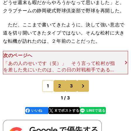
どうせ週末も暇だからやろうかなって思いました」と、
クラブチームの静岡硬式野球倶楽部で野球を再開した。
ただ、ここまで書いてきたように、決して強い意志で
道を切り開いてきたタイプではない。そんな松村に大き
な転機が訪れたのは、２年前のことだった。
次のページへ
「あの人のせいです（笑）」 そう言って松村が指
を差した先にいたのは、この日の対戦相手である福
島レッドホープスの右腕・島田辰徳だった。 東海
大海洋学部から静岡硬式野球倶楽部に入部した島田
次
1
2
3
のページへ
は、コンビニ
1 / 3
いいね
Xでポストする
LINEで送る
line
faceboo
x
k