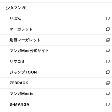
開
ウ
ン
ウ
し
少女マンガ
く
で
ド
ィ
い
開
ウ
ン
ウ
りぼん
く
で
ド
ィ
新
開
ウ
ン
し
マーガレット
く
で
ド
い
新
開
ウ
ウ
し
別冊マーガレット
く
で
ィ
い
新
開
ン
ウ
し
マンガMee公式サイト
く
ド
ィ
い
新
ウ
ン
ウ
し
リマコミ
で
ド
ィ
い
新
開
ウ
ン
ウ
し
ジャンプTOON
く
で
ド
ィ
い
新
開
ウ
ン
ウ
し
ZEBRACK
く
で
ド
ィ
い
新
開
ウ
ン
ウ
し
マンガMeets
く
で
ド
ィ
い
新
開
ウ
ン
ウ
し
S-MANGA
く
で
ド
ィ
い
新
開
ウ
ン
ウ
し