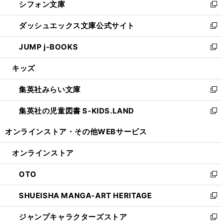
シフォン文庫
く
で
ィ
い
新
開
ン
ウ
し
ダッシュエックス文庫公式サイト
く
ド
ィ
い
新
ウ
ン
ウ
し
JUMP j-BOOKS
で
ド
ィ
い
新
開
ウ
ン
ウ
し
キッズ
く
で
ド
ィ
い
開
ウ
ン
ウ
集英社みらい文庫
く
で
ド
ィ
新
開
ウ
ン
し
集英社の児童図書 S-KIDS.LAND
く
で
ド
い
新
開
ウ
ウ
し
オンラインストア・
その他WEBサービス
く
で
ィ
い
開
ン
ウ
オンラインストア
く
ド
ィ
ウ
ン
OTO
で
ド
新
開
ウ
し
SHUEISHA MANGA-ART HERITAGE
く
で
い
新
開
ウ
し
ジャンプキャラクターズストア
く
ィ
い
新