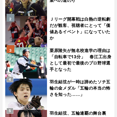
業への道のり
Ｊリーグ開幕戦は白熱の逆転劇
2
だが観客、視聴者にとって「価
値あるイベント」になっていた
か
栗原陵矢が無名校進学の理由は
3
「自転車で13分」 春江工出身
として最初で最後のプロ野球選
手となった
4
羽生結弦が一時は諦めたソチ五
輪の金メダル「五輪の本当の怖
さを知った......」
5
羽生結弦、五輪連覇の舞台裏