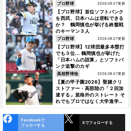
活"の舞台裏
プロ野球
2026.08.07更新
【プロ野球】首位ソフトバンク
を西武、日本ハムは逆転できる
か？ 鶴岡慎也が挙げる終盤戦
のキーマン３人
プロ野球
2026.08.07更新
【プロ野球】12球団最多本塁打
でも３位... 鶴岡慎也が挙げた
「日本ハムの誤算」とソフトバ
ンク追撃のカギ
高校野球他
2026.08.07更新
【夏の甲子園2026】聖隷クリ
ストファー・高部陸の「２回加
速する」規格外のストレート そ
れでもプロではなく大学進学を
選ぶ理由
cebo
X
Facebookで
Xでフォローする
ok
フォローする