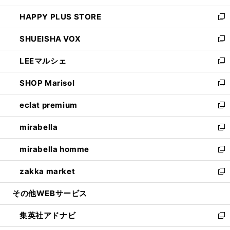
ン
ウ
し
HAPPY PLUS STORE
ド
ィ
い
新
ウ
ン
ウ
し
SHUEISHA VOX
で
ド
ィ
い
新
開
ウ
ン
ウ
し
LEEマルシェ
く
で
ド
ィ
い
新
開
ウ
ン
ウ
し
SHOP Marisol
く
で
ド
ィ
い
新
開
ウ
ン
ウ
し
eclat premium
く
で
ド
ィ
い
新
開
ウ
ン
ウ
し
mirabella
く
で
ド
ィ
い
新
開
ウ
ン
ウ
し
mirabella homme
く
で
ド
ィ
い
新
開
ウ
ン
ウ
し
zakka market
く
で
ド
ィ
い
新
開
ウ
ン
ウ
し
その他WEBサービス
く
で
ド
ィ
い
開
ウ
ン
ウ
集英社アドナビ
く
で
ド
ィ
新
開
ウ
ン
し