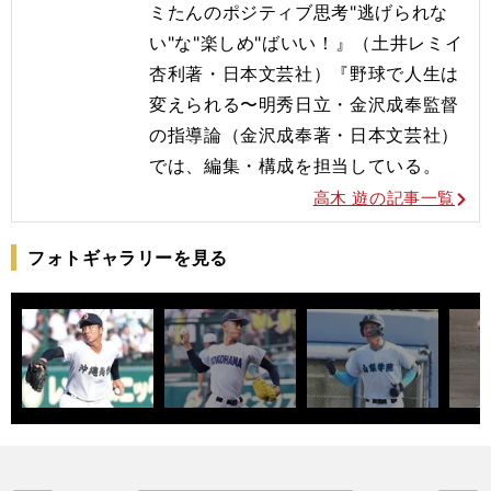
ミたんのポジティブ思考"逃げられな
い"な"楽しめ"ばいい！』（土井レミイ
杏利著・日本文芸社）『野球で人生は
変えられる〜明秀日立・金沢成奉監督
の指導論（金沢成奉著・日本文芸社）
では、編集・構成を担当している。
高木 遊の記事一覧
フォトギャラリーを見る