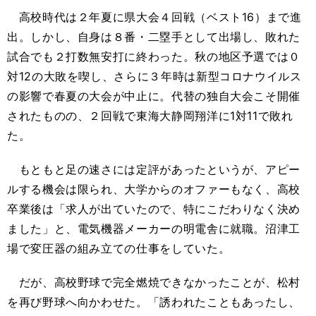
高校時代は２年夏に県大会４回戦（ベスト16）まで進
出。しかし、自身は８番・二塁手として出場し、敗れた
試合でも２打数無安打に終わった。秋の地区予選では０
対12の大敗を喫し、さらに３年時は新型コロナウイルス
の影響で春夏の大会が中止に。代替の独自大会こそ開催
されたものの、２回戦で東海大静岡翔洋に1対11で敗れ
た。
もともと足の速さには定評があったというが、アピー
ルする機会は限られ、大学からのオファーもなく、高校
卒業後は「求人が出ていたので、特にこだわりなく決め
ました」と、電気機器メーカーの明電舎に就職。沼津工
場で変圧器の組み立ての仕事をしていた。
だが、高校野球で完全燃焼できなかったことが、松村
を再び野球へ向かわせた。「誘われたこともあったし、