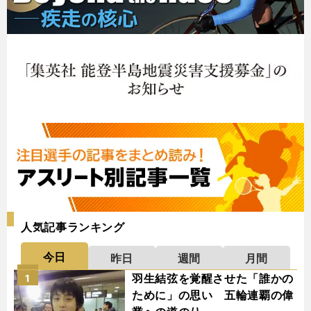
人気記事ランキング
今日
昨日
週間
月間
羽生結弦を覚醒させた「誰かの
1
ために」の思い 五輪連覇の偉