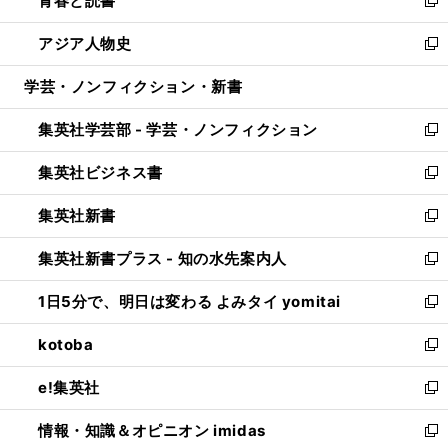
青春と読書
で
ド
ィ
い
新
開
ウ
ン
ウ
し
アジア人物史
く
で
ド
ィ
い
新
開
ウ
ン
ウ
し
学芸・ノンフィクション・新書
く
で
ド
ィ
い
開
ウ
ン
ウ
集英社学芸部 - 学芸・ノンフィクション
く
で
ド
ィ
新
開
ウ
ン
し
集英社ビジネス書
く
で
ド
い
新
開
ウ
ウ
し
集英社新書
く
で
ィ
い
新
開
ン
ウ
し
集英社新書プラス - 知の水先案内人
く
ド
ィ
い
新
ウ
ン
ウ
し
1日5分で、明日は変わる よみタイ yomitai
で
ド
ィ
い
新
開
ウ
ン
ウ
し
kotoba
く
で
ド
ィ
い
新
開
ウ
ン
ウ
し
e!集英社
く
で
ド
ィ
い
新
開
ウ
ン
ウ
し
情報・知識＆オピニオン imidas
く
で
ド
ィ
い
新