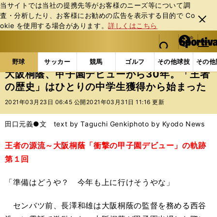
当サイトでは当社の提携先等がお客様のニーズ等について調
査・分析したり、お客様にお勧めの広告を表⽰する⽬的で Co
閉じ
okie を使⽤する場合があります。
詳しくはこちら
る
マイペ
web Sportiva (webスポルティーバ)
検索
メニュ
we
ー
野球の記事一覧
高校野球他
大阪桐蔭、甲子園デビュ
b
ジ
野球
サッカー
競馬
ゴルフ
その他球技
その他
ス
大阪桐蔭、甲子園デビューから30年。「王者
ポ
の歴史」はひとりの中学生獲得から始まった
ル
テ
2021年03月23日 06:45 公開
2021年03月31日 11:16 更新
ィ
ー
田口元義●文 text by Taguchi Genki
photo by Kyodo News
バ
王者の源流～大阪桐蔭「衝撃の甲子園デビュー」の軌跡
第１回
「準備はどうや？ 今年も上に行けそうやな」
センバツ前、長澤和雄は大阪桐蔭の監督を務める西谷