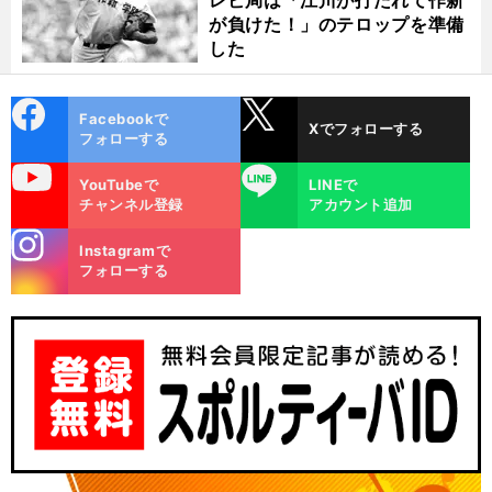
レビ局は「江川が打たれて作新
が負けた！」のテロップを準備
した
cebo
X
Facebookで
Xでフォローする
ok
フォローする
uTube
LINE
YouTubeで
LINEで
チャンネル登録
アカウント追加
stagra
Instagramで
m
フォローする