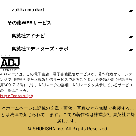
開
ウ
ン
ウ
し
zakka market
く
で
ド
ィ
い
新
開
ウ
ン
ウ
し
その他WEBサービス
く
で
ド
ィ
い
開
ウ
ン
ウ
集英社アドナビ
く
で
ド
ィ
新
開
ウ
ン
し
集英社エディターズ・ラボ
く
で
ド
い
新
開
ウ
ウ
し
く
で
ィ
い
開
ン
ウ
ABJマークは、この電子書店・電子書籍配信サービスが、著作権者からコンテ
く
ド
ィ
ンツ使用許諾を得た正規版配信サービスであることを示す登録商標（登録番号
ウ
ン
第6091713号）です。ABJマークの詳細、ABJマークを掲示しているサービス
で
ド
の一覧はこちら。
開
ウ
https://aebs.or.jp/
新
く
で
し
い
開
本ホームページに記載の文章・画像・写真などを無断で複製するこ
ウ
く
とは法律で禁じられています。全ての著作権は株式会社 集英社に帰
ィ
属します。
ン
ド
© SHUEISHA Inc. All Rights Reserved.
ウ
で