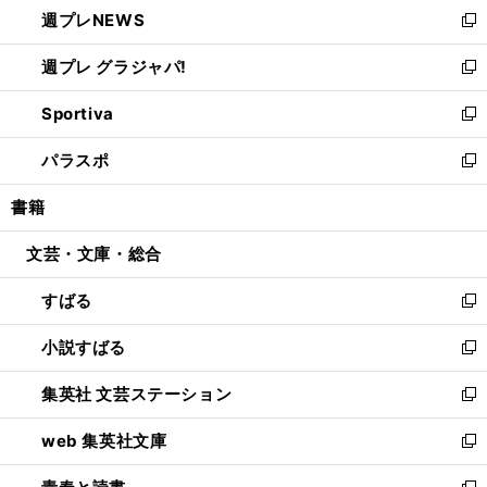
し
週プレNEWS
く
で
ド
い
新
開
ウ
ウ
し
週プレ グラジャパ!
く
で
ィ
い
新
開
ン
ウ
し
Sportiva
く
ド
ィ
い
新
ウ
ン
ウ
し
パラスポ
で
ド
ィ
い
新
開
ウ
ン
ウ
し
書籍
く
で
ド
ィ
い
開
ウ
ン
ウ
文芸・文庫・総合
く
で
ド
ィ
開
ウ
ン
すばる
く
で
ド
新
開
ウ
し
小説すばる
く
で
い
新
開
ウ
し
集英社 文芸ステーション
く
ィ
い
新
ン
ウ
し
web 集英社文庫
ド
ィ
い
新
ウ
ン
ウ
し