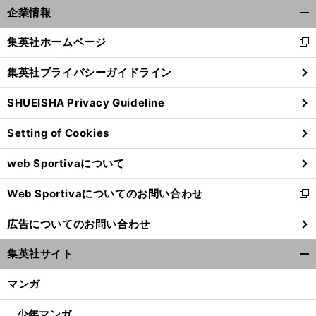
企業情報
開
く/
集英社ホームページ
新
閉
し
じ
集英社プライバシーガイドライン
い
る
ウ
SHUEISHA Privacy Guideline
ィ
ン
Setting of Cookies
ド
ウ
web Sportivaについて
で
開
Web Sportivaについてのお問い合わせ
く
新
し
広告についてのお問い合わせ
い
ウ
集英社サイト
ィ
開
ン
く/
マンガ
ド
閉
ウ
じ
少年マンガ
で