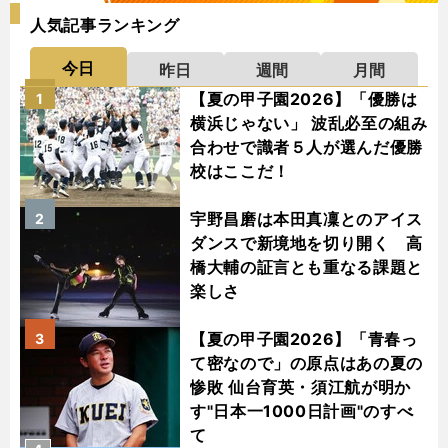
人気記事ランキング
今日
昨日
週間
月間
【夏の甲子園2026】「優勝は
1
横浜じゃない」 波乱必至の組み
合わせで識者５人が選んだ優勝
校はここだ！
宇野昌磨は本田真凜とのアイス
2
ダンスで新境地を切り開く 高
橋大輔の証言とも重なる課題と
楽しさ
【夏の甲子園2026】「青春っ
3
て密なので」の原点はあの夏の
惨敗 仙台育英・須江航が明か
す"日本一1000日計画"のすべ
て