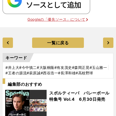
Googleの「優先ソース」について
一覧に戻る
キーワード
#井上大
#今中慎二
#大阪桐蔭
#有友茂史
#森岡正晃
#玉山雅一
#王者の源流
#萩原誠
#西谷浩一
#長澤和雄
#高校野球
編集部のおすすめ
スポルティーバ バレーボール
特集号 Vol.4 6月30日発売