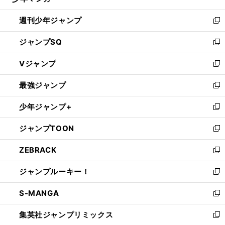
る
開
週刊少年ジャンプ
く
新
し
ジャンプSQ
い
新
ウ
し
Vジャンプ
ィ
い
新
ン
ウ
し
最強ジャンプ
ド
ィ
い
新
ウ
ン
ウ
し
少年ジャンプ+
で
ド
ィ
い
新
開
ウ
ン
ウ
し
ジャンプTOON
く
で
ド
ィ
い
新
開
ウ
ン
ウ
し
ZEBRACK
く
で
ド
ィ
い
新
開
ウ
ン
ウ
し
ジャンプルーキー！
く
で
ド
ィ
い
新
開
ウ
ン
ウ
し
S-MANGA
く
で
ド
ィ
い
新
開
ウ
ン
ウ
し
集英社ジャンプリミックス
く
で
ド
ィ
い
新