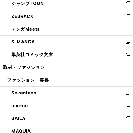
ジャンプTOON
く
で
ド
ィ
い
新
開
ウ
ン
ウ
し
ZEBRACK
く
で
ド
ィ
い
新
開
ウ
ン
ウ
し
マンガMeets
く
で
ド
ィ
い
新
開
ウ
ン
ウ
し
S-MANGA
く
で
ド
ィ
い
新
開
ウ
ン
ウ
し
集英社コミック文庫
く
で
ド
ィ
い
新
開
ウ
ン
ウ
し
取材・ファッション
く
で
ド
ィ
い
開
ウ
ン
ウ
ファッション・美容
く
で
ド
ィ
開
ウ
ン
Seventeen
く
で
ド
新
開
ウ
し
non-no
く
で
い
新
開
ウ
し
BAILA
く
ィ
い
新
ン
ウ
し
MAQUIA
ド
ィ
い
新