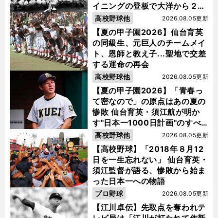
イニングの登板で大洋から２位
指名を受けた
高校野球他
2026.08.05更新
【夏の甲子園2026】仙台育英
の同級生、元巨人のチームメイ
ト、恩師と教え子...聖地で交差
する運命の再会
高校野球他
2026.08.05更新
【夏の甲子園2026】「青春っ
て密なので」の原点はあの夏の
惨敗 仙台育英・須江航が明か
す"日本一1000日計画"のすべ
て
高校野球他
2026.08.05更新
【高校野球】「2018年８月12
日を一生忘れない」 仙台育英・
須江監督が語る、惨敗から始ま
った日本一への物語
プロ野球
2026.08.05更新
【江川卓伝】先取点を奪われテ