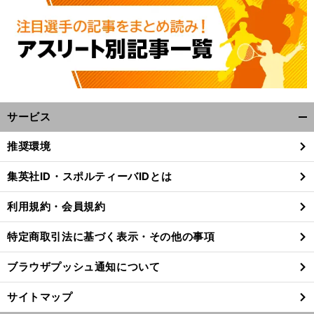
サービス
開
く/
推奨環境
閉
、
。
前
じ
へ
集英社ID・スポルティーバIDとは
る
利用規約・会員規約
特定商取引法に基づく表示・その他の事項
ブラウザプッシュ通知について
サイトマップ