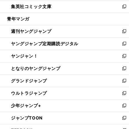
開
ウ
ン
ウ
し
集英社コミック文庫
く
で
ド
ィ
い
新
開
ウ
ン
ウ
し
青年マンガ
く
で
ド
ィ
い
開
ウ
ン
ウ
週刊ヤングジャンプ
く
で
ド
ィ
新
開
ウ
ン
し
ヤングジャンプ定期購読デジタル
く
で
ド
い
新
開
ウ
ウ
し
ヤンジャン！
く
で
ィ
い
新
開
ン
ウ
し
となりのヤングジャンプ
く
ド
ィ
い
新
ウ
ン
ウ
し
グランドジャンプ
で
ド
ィ
い
新
開
ウ
ン
ウ
し
ウルトラジャンプ
く
で
ド
ィ
い
新
開
ウ
ン
ウ
し
少年ジャンプ+
く
で
ド
ィ
い
新
開
ウ
ン
ウ
し
ジャンプTOON
く
で
ド
ィ
い
新
開
ウ
ン
ウ
し