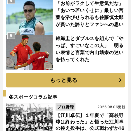
4
「お前がラクして生意気だな」
「あいつ若いくせに」厳しい言
葉を浴びせられるも佐藤慎太郎
が貫いた誇りとファンへの思い
5
錦織圭とダブルスを組んで「や
っぱ、すごいなこの人」 明る
い表情と言葉で内山靖崇の迷い
を払ってくれた
もっと見る
各スポーツコラム記事
プロ野球
2026.08.06更新
【江川卓伝】１年夏で「高校野
球は終わった」と悟った江川卓
の控え投手は、公式戦わずか16