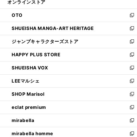
オンラインストア
く
ド
ィ
ウ
ン
OTO
で
ド
新
開
ウ
し
SHUEISHA MANGA-ART HERITAGE
く
で
い
新
開
ウ
し
ジャンプキャラクターズストア
く
ィ
い
新
ン
ウ
し
HAPPY PLUS STORE
ド
ィ
い
新
ウ
ン
ウ
し
SHUEISHA VOX
で
ド
ィ
い
新
開
ウ
ン
ウ
し
LEEマルシェ
く
で
ド
ィ
い
新
開
ウ
ン
ウ
し
SHOP Marisol
く
で
ド
ィ
い
新
開
ウ
ン
ウ
し
eclat premium
く
で
ド
ィ
い
新
開
ウ
ン
ウ
し
mirabella
く
で
ド
ィ
い
新
開
ウ
ン
ウ
し
mirabella homme
く
で
ド
ィ
い
新