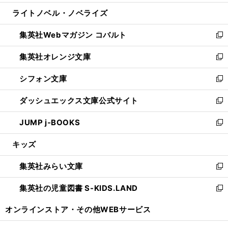
開
ウ
ン
ウ
し
ライトノベル・ノベライズ
く
で
ド
ィ
い
開
ウ
ン
ウ
集英社Webマガジン コバルト
く
で
ド
ィ
新
開
ウ
ン
し
集英社オレンジ文庫
く
で
ド
い
新
開
ウ
ウ
し
シフォン文庫
く
で
ィ
い
新
開
ン
ウ
し
ダッシュエックス文庫公式サイト
く
ド
ィ
い
新
ウ
ン
ウ
し
JUMP j-BOOKS
で
ド
ィ
い
新
開
ウ
ン
ウ
し
キッズ
く
で
ド
ィ
い
開
ウ
ン
ウ
集英社みらい文庫
く
で
ド
ィ
新
開
ウ
ン
し
集英社の児童図書 S-KIDS.LAND
く
で
ド
い
新
開
ウ
ウ
し
オンラインストア・
その他WEBサービス
く
で
ィ
い
開
ン
ウ