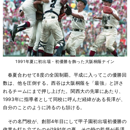
1991年夏に初出場・初優勝を飾った大阪桐蔭ナイン
春夏合わせて8度の全国制覇。平成に入ってこの優勝回
数は、他を圧倒する。西谷は大阪桐蔭を「最強」と評さ
れるチームにまで押し上げた。関西大の先輩にあたり、
1993年に指導者として同校に呼んだ経緯がある長澤が、
自分のことのように誇るのも頷ける。
その名門校が、創部4年目にして甲子園初出場初優勝の
偉業を打ち立てたのが1991年の夏。その時の監督が長澤