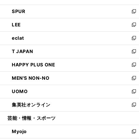
ウ
ン
ウ
し
SPUR
で
ド
ィ
い
新
開
ウ
ン
ウ
し
LEE
く
で
ド
ィ
い
新
開
ウ
ン
ウ
し
eclat
く
で
ド
ィ
い
新
開
ウ
ン
ウ
し
T JAPAN
く
で
ド
ィ
い
新
開
ウ
ン
ウ
し
HAPPY PLUS ONE
く
で
ド
ィ
い
新
開
ウ
ン
ウ
し
MEN'S NON-NO
く
で
ド
ィ
い
新
開
ウ
ン
ウ
し
UOMO
く
で
ド
ィ
い
新
開
ウ
ン
ウ
し
集英社オンライン
く
で
ド
ィ
い
新
開
ウ
ン
ウ
し
芸能・情報・スポーツ
く
で
ド
ィ
い
開
ウ
ン
ウ
Myojo
く
で
ド
ィ
新
開
ウ
ン