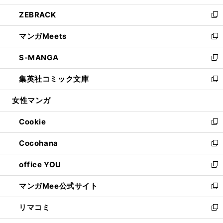
開
ウ
ン
ウ
し
ZEBRACK
く
で
ド
ィ
い
新
開
ウ
ン
ウ
し
マンガMeets
く
で
ド
ィ
い
新
開
ウ
ン
ウ
し
S-MANGA
く
で
ド
ィ
い
新
開
ウ
ン
ウ
し
集英社コミック文庫
く
で
ド
ィ
い
新
開
ウ
ン
ウ
し
女性マンガ
く
で
ド
ィ
い
開
ウ
ン
ウ
Cookie
く
で
ド
ィ
新
開
ウ
ン
し
Cocohana
く
で
ド
い
新
開
ウ
ウ
し
office YOU
く
で
ィ
い
新
開
ン
ウ
し
マンガMee公式サイト
く
ド
ィ
い
新
ウ
ン
ウ
し
リマコミ
で
ド
ィ
い
新
開
ウ
ン
ウ
し