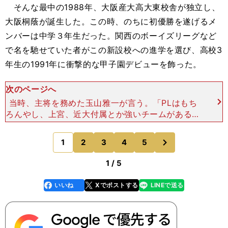
そんな最中の1988年、大阪産大高大東校舎が独立し、
大阪桐蔭が誕生した。この時、のちに初優勝を遂げるメ
ンバーは中学３年生だった。関西のボーイズリーグなど
で名を馳せていた者がこの新設校への進学を選び、高校3
年生の1991年に衝撃的な甲子園デビューを飾った。
次のページへ
当時、主将を務めた玉山雅一が言う。「PLはもち
ろんやし、上宮、近大付属とか強いチームがあるな
かで、創部4年で甲子園に出て、夏に優勝できたっ
ていうのは、僕らの世代がハマったということで
次
1
2
3
4
5
のページへ
す。メンバーも何
1 / 5
いいね
Xでポストする
LINEで送る
line
faceboo
x
k